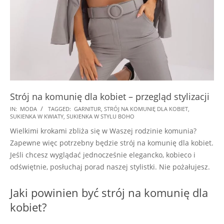
Strój na komunię dla kobiet – przegląd stylizacji
2018-
IN:
MODA
TAGGED:
GARNITUR
,
STRÓJ NA KOMUNIĘ DLA KOBIET
,
SUKIENKA W KWIATY
,
SUKIENKA W STYLU BOHO
05-
Wielkimi krokami zbliża się w Waszej rodzinie komunia?
21
Zapewne więc potrzebny będzie strój na komunię dla kobiet.
Jeśli chcesz wyglądać jednocześnie elegancko, kobieco i
odświętnie, posłuchaj porad naszej stylistki. Nie pożałujesz.
Jaki powinien być strój na komunię dla
kobiet?