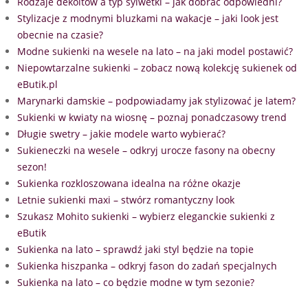
Rodzaje dekoltów a typ sylwetki – jak dobrać odpowiedni?
Stylizacje z modnymi bluzkami na wakacje – jaki look jest
obecnie na czasie?
Modne sukienki na wesele na lato – na jaki model postawić?
Niepowtarzalne sukienki – zobacz nową kolekcję sukienek od
eButik.pl
Marynarki damskie – podpowiadamy jak stylizować je latem?
Sukienki w kwiaty na wiosnę – poznaj ponadczasowy trend
Długie swetry – jakie modele warto wybierać?
Sukieneczki na wesele – odkryj urocze fasony na obecny
sezon!
Sukienka rozkloszowana idealna na różne okazje
Letnie sukienki maxi – stwórz romantyczny look
Szukasz Mohito sukienki – wybierz eleganckie sukienki z
eButik
Sukienka na lato – sprawdź jaki styl będzie na topie
Sukienka hiszpanka – odkryj fason do zadań specjalnych
Sukienka na lato – co będzie modne w tym sezonie?