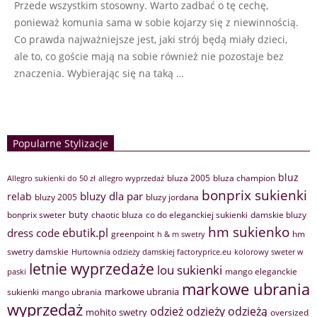
Przede wszystkim stosowny. Warto zadbać o tę cechę,
ponieważ komunia sama w sobie kojarzy się z niewinnością.
Co prawda najważniejsze jest, jaki strój będą miały dzieci,
ale to, co goście mają na sobie również nie pozostaje bez
znaczenia. Wybierając się na taką …
Popularne Stylizacje
bluz
bluza 2005
bluza champion
Allegro sukienki do 50 zł
allegro wyprzedaż
bonprix sukienki
bluzy dla par
relab
bluzy 2005
bluzy jordana
buty
bonprix sweter
chaotic bluza
co do eleganckiej sukienki
damskie bluzy
hm sukienko
ebutik.pl
dress code
greenpoint
hm
h & m swetry
swetry damskie
Hurtownia odzieży damskiej factoryprice.eu
kolorowy sweter w
letnie wyprzedaże
lou sukienki
mango eleganckie
paski
markowe ubrania
markowe ubrania
sukienki
mango ubrania
wyprzedaż
odzież
odzieży
odzieżą
mohito swetry
oversized