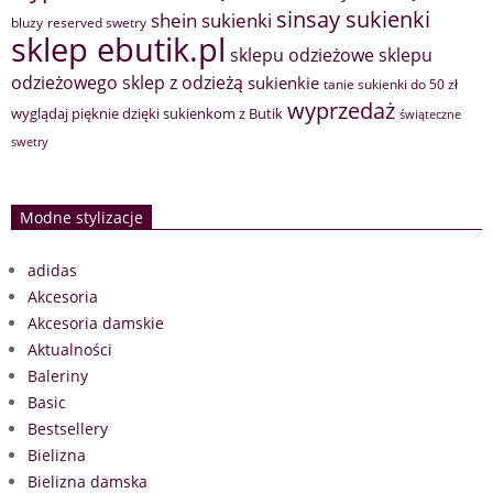
sinsay sukienki
shein sukienki
bluzy
reserved swetry
sklep ebutik.pl
sklepu odzieżowe
sklepu
sklep z odzieżą
odzieżowego
sukienkie
tanie sukienki do 50 zł
wyprzedaż
wyglądaj pięknie dzięki sukienkom z Butik
świąteczne
swetry
Modne stylizacje
adidas
Akcesoria
Akcesoria damskie
Aktualności
Baleriny
Basic
Bestsellery
Bielizna
Bielizna damska