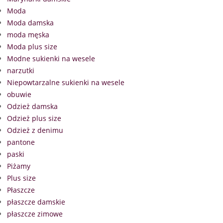
Moda
Moda damska
moda męska
Moda plus size
Modne sukienki na wesele
narzutki
Niepowtarzalne sukienki na wesele
obuwie
Odzież damska
Odzież plus size
Odzież z denimu
pantone
paski
Piżamy
Plus size
Płaszcze
płaszcze damskie
płaszcze zimowe