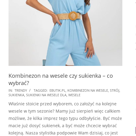
Kombinezon na wesele czy sukienka – co
wybrać?
2018-
IN:
TRENDY
TAGGED:
EBUTIK.PL
,
KOMBINEZON NA WESELE
,
STRÓJ
,
SUKIENKA
,
SUKIENKI NA WESELE DLA
,
WESELE
08-
Właśnie stoicie przed wyborem, co założyć na kolejne
04
wesele w tym sezonie? Mamy już sierpień więc całkiem
możliwe, że kilka imprez tego typu odbyłyście. Być może
macie już dosyć sukienek, a być może chcecie wybrać
kolejną. Nasza stylistka podpowie Wam dzisiaj, co jest