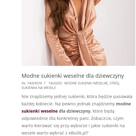
Modne sukienki weselne dla dziewczyny
2025-
IN:
FASHION
TAGGED:
MODNE SUKIENKI WESELNE
,
STRÓJ
,
SUKIENKA NA WESELE
10-
Nie znajdziemy jednej sukienki, która będzie pasowała
18
każdej kobiecie. Na pewno jednak znajdziemy
modne
sukienki weselne
dla dziewczyny
, które będą
odpowiednie dla konkretnej pani. Zobaczcie, czym
warto kierować się przy wyborze i jakie sukienki na
wesele warto wybrać z eButik.pl?