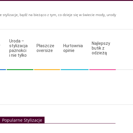
e stylizacje, bądź na bieżąco z tym, co dzieje się w świecie mody, urody
Uroda –
Najlepszy
y
stylizacja
Płaszcze
Hurtownia
butik z
paznokci
oversize
opinie
odzieżą
i nie tylko
Popularne Stylizacje