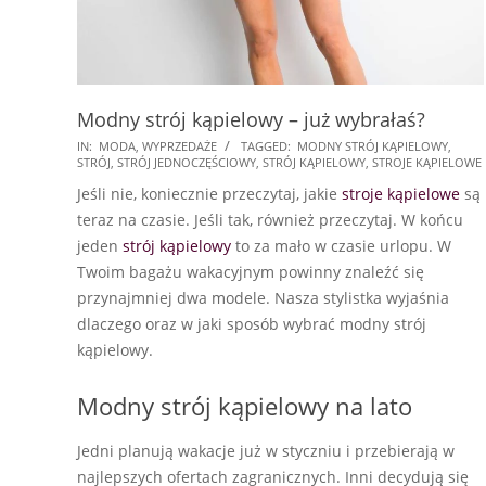
Modny strój kąpielowy – już wybrałaś?
2018-
IN:
MODA
,
WYPRZEDAŻE
TAGGED:
MODNY STRÓJ KĄPIELOWY
,
STRÓJ
,
STRÓJ JEDNOCZĘŚCIOWY
,
STRÓJ KĄPIELOWY
,
STROJE KĄPIELOWE
07-
Jeśli nie, koniecznie przeczytaj, jakie
stroje kąpielowe
są
07
teraz na czasie. Jeśli tak, również przeczytaj. W końcu
jeden
strój kąpielowy
to za mało w czasie urlopu. W
Twoim bagażu wakacyjnym powinny znaleźć się
przynajmniej dwa modele. Nasza stylistka wyjaśnia
dlaczego oraz w jaki sposób wybrać modny strój
kąpielowy.
Modny strój kąpielowy na lato
Jedni planują wakacje już w styczniu i przebierają w
najlepszych ofertach zagranicznych. Inni decydują się