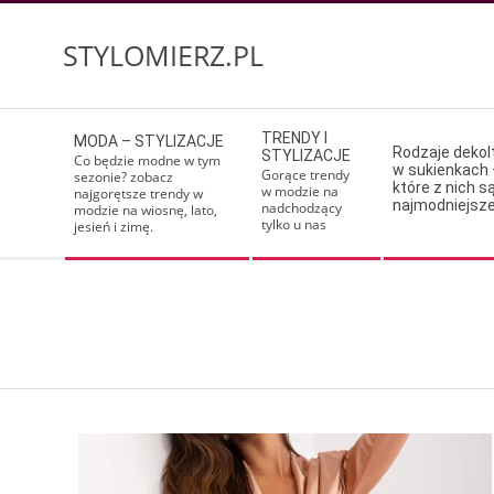
Skip
to
STYLOMIERZ.PL
content
Secondary
TRENDY I
MODA – STYLIZACJE
Navigation
Rodzaje deko
STYLIZACJE
Co będzie modne w tym
w sukienkach 
Menu
Gorące trendy
sezonie? zobacz
które z nich s
w modzie na
najgorętsze trendy w
najmodniejsz
nadchodzący
modzie na wiosnę, lato,
tylko u nas
jesień i zimę.