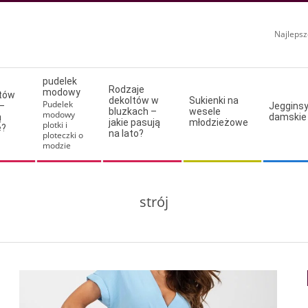
Najlepsz
pudelek
Rodzaje
modowy
ltów
dekoltów w
Sukienki na
Pudelek
–
Jeggins
bluzkach –
wesele
modowy
ą
damskie
jakie pasują
młodzieżowe
plotki i
e?
na lato?
ploteczki o
modzie
strój