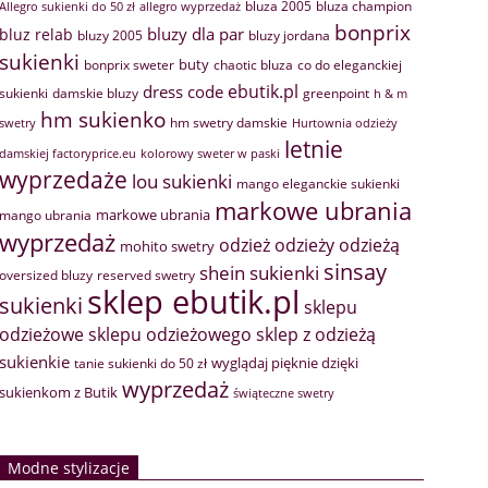
bluza 2005
bluza champion
Allegro sukienki do 50 zł
allegro wyprzedaż
bonprix
bluzy dla par
bluz relab
bluzy 2005
bluzy jordana
sukienki
buty
bonprix sweter
chaotic bluza
co do eleganckiej
ebutik.pl
dress code
sukienki
greenpoint
damskie bluzy
h & m
hm sukienko
hm swetry damskie
swetry
Hurtownia odzieży
letnie
damskiej factoryprice.eu
kolorowy sweter w paski
wyprzedaże
lou sukienki
mango eleganckie sukienki
markowe ubrania
markowe ubrania
mango ubrania
wyprzedaż
odzież
odzieży
odzieżą
mohito swetry
sinsay
shein sukienki
oversized bluzy
reserved swetry
sklep ebutik.pl
sukienki
sklepu
sklep z odzieżą
odzieżowe
sklepu odzieżowego
sukienkie
wyglądaj pięknie dzięki
tanie sukienki do 50 zł
wyprzedaż
sukienkom z Butik
świąteczne swetry
Modne stylizacje