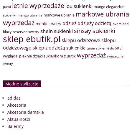
letnie wyprzedaże
lou sukienki
mango eleganckie
paski
markowe ubrania
markowe ubrania
sukienki
mango ubrania
wyprzedaż
odzież
odzieży
odzieżą
mohito swetry
oversized
sinsay sukienki
shein sukienki
bluzy
reserved swetry
sklep ebutik.pl
sklepu odzieżowe
sklepu
sklep z odzieżą
odzieżowego
sukienkie
tanie sukienki do 50 zł
wyprzedaż
wyglądaj pięknie dzięki sukienkom z Butik
świąteczne
swetry
Modne stylizacje
adidas
Akcesoria
Akcesoria damskie
Aktualności
Baleriny