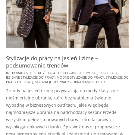
Stylizacje do pracy na jesień i zimę –
podsumowanie trendów
2025-
IN:
PORADY STYLISTKI
TAGGED:
ELEGANCKIE STYLIZACJE DO PRACY
,
JESIENNE STYLIZACJE DO PRACY
,
MODNE STYLIZACJE DO PRACY
,
STYLIZACJE DO
10-
PRACY BIUROWEJ
,
STYLIZACJE DO PRACY Z UBRANIAMI Z EBUTIK.PL
18
Trendy na jesień i zimę przywracają do mody klasyczne,
nieśmiertelne ubrania, które bez wątpienia świetnie
wypadną w biznesowych outfitach. Jakie więc będą
najmodniejsze ubrania na nadchodzący sezon? Przede
wszystkim pełne stonowanych barw, retro fasonów i
wysokogatunkowych tkanin. Sprawdź nasze propozycje z
popularnego sklepu eButik.pl i zainspiruj się zestawami w