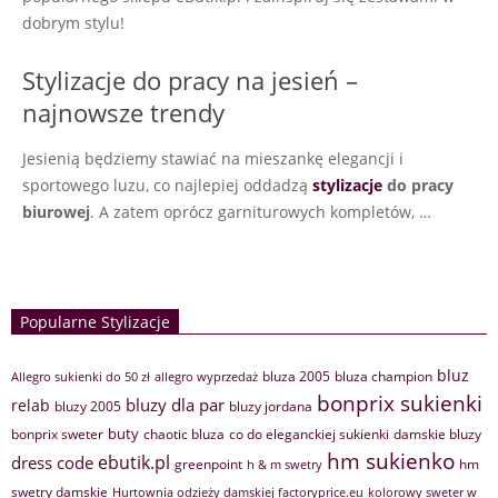
dobrym stylu!
Stylizacje do pracy na jesień –
najnowsze trendy
Jesienią będziemy stawiać na mieszankę elegancji i
sportowego luzu, co najlepiej oddadzą
stylizacje
do pracy
biurowej
. A zatem oprócz garniturowych kompletów, …
Popularne Stylizacje
bluz
bluza 2005
bluza champion
Allegro sukienki do 50 zł
allegro wyprzedaż
bonprix sukienki
bluzy dla par
relab
bluzy 2005
bluzy jordana
buty
bonprix sweter
chaotic bluza
co do eleganckiej sukienki
damskie bluzy
hm sukienko
ebutik.pl
dress code
greenpoint
hm
h & m swetry
swetry damskie
Hurtownia odzieży damskiej factoryprice.eu
kolorowy sweter w