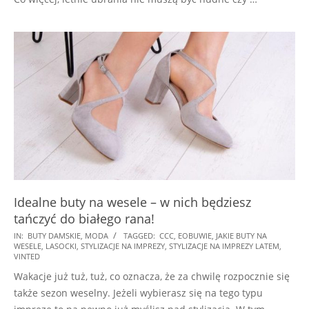
Idealne buty na wesele – w nich będziesz
tańczyć do białego rana!
2025-
IN:
BUTY DAMSKIE
,
MODA
TAGGED:
CCC
,
EOBUWIE
,
JAKIE BUTY NA
WESELE
,
LASOCKI
,
STYLIZACJE NA IMPREZY
,
STYLIZACJE NA IMPREZY LATEM
,
06-
VINTED
26
Wakacje już tuż, tuż, co oznacza, że za chwilę rozpocznie się
także sezon weselny. Jeżeli wybierasz się na tego typu