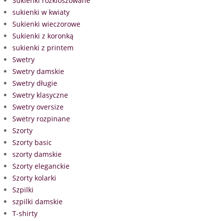
Sukienki rozkloszowane
sukienki w kwiaty
Sukienki wieczorowe
Sukienki z koronką
sukienki z printem
Swetry
Swetry damskie
Swetry długie
Swetry klasyczne
Swetry oversize
Swetry rozpinane
Szorty
Szorty basic
szorty damskie
Szorty eleganckie
Szorty kolarki
Szpilki
szpilki damskie
T-shirty