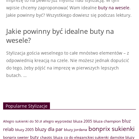
imprezę to na pewno już myślisz nad stylizacją. W tym
wpisie chcemy zaproponować Wam idealne
buty na wesele
.
Jakie powinny być? Wszystkiego dowiesz się podczas lektury.
Jakie powinny być idealne buty na
wesele?
Stylizacja gościa weselnego to całe mnóstwo elementów – z
odpowiednią kreacją na czele. Nie możesz jednak dopuścić
do tego, żeby pójść na imprezę w pierwszych lepszych
butach. …
Popularne Stylizacje
bluz
bluza 2005
bluza champion
Allegro sukienki do 50 zł
allegro wyprzedaż
bonprix sukienki
bluzy dla par
relab
bluzy 2005
bluzy jordana
buty
bonprix sweter
chaotic bluza
co do eleganckiej sukienki
damskie bluzy