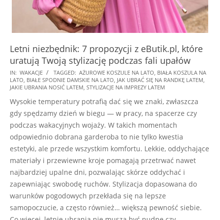
Letni niezbędnik: 7 propozycji z eButik.pl, które
uratują Twoją stylizację podczas fali upałów
2025-
IN:
WAKACJE
TAGGED:
AŻUROWE KOSZULE NA LATO
,
BIAŁA KOSZULA NA
LATO
,
BIAŁE SPODNIE DAMSKIE NA LATO
,
JAK UBRAĆ SIĘ NA RANDKĘ LATEM
,
07-
JAKIE UBRANIA NOSIĆ LATEM
,
STYLIZACJE NA IMPREZY LATEM
01
Wysokie temperatury potrafią dać się we znaki, zwłaszcza
gdy spędzamy dzień w biegu — w pracy, na spacerze czy
podczas wakacyjnych wojaży. W takich momentach
odpowiednio dobrana garderoba to nie tylko kwestia
estetyki, ale przede wszystkim komfortu. Lekkie, oddychające
materiały i przewiewne kroje pomagają przetrwać nawet
najbardziej upalne dni, pozwalając skórze oddychać i
zapewniając swobodę ruchów. Stylizacja dopasowana do
warunków pogodowych przekłada się na lepsze
samopoczucie, a często również… większą pewność siebie.
Co więcej, letnie ubrania nie muszą być nudne czy …