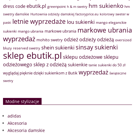
hm sukienko
ebutik.pl
dress code
greenpoint
hm
h & m swetry
swetry damskie
Hurtownia odzieży damskiej factoryprice.eu
kolorowy sweter w
letnie wyprzedaże
lou sukienki
mango eleganckie
paski
markowe ubrania
markowe ubrania
sukienki
mango ubrania
wyprzedaż
odzież
odzieży
odzieżą
mohito swetry
oversized
sinsay sukienki
shein sukienki
bluzy
reserved swetry
sklep ebutik.pl
sklepu odzieżowe
sklepu
sklep z odzieżą
odzieżowego
sukienkie
tanie sukienki do 50 zł
wyprzedaż
wyglądaj pięknie dzięki sukienkom z Butik
świąteczne
swetry
Modne stylizacje
adidas
Akcesoria
Akcesoria damskie