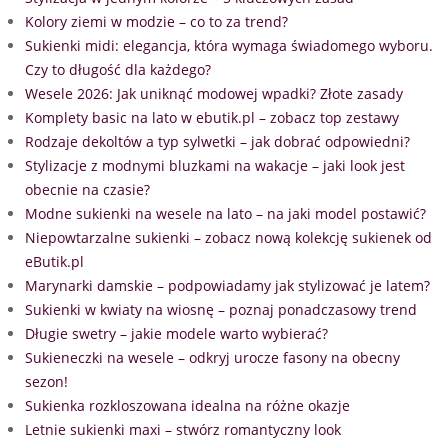
Kolory ziemi w modzie – co to za trend?
Sukienki midi: elegancja, która wymaga świadomego wyboru.
Czy to długość dla każdego?
Wesele 2026: Jak uniknąć modowej wpadki? Złote zasady
Komplety basic na lato w ebutik.pl – zobacz top zestawy
Rodzaje dekoltów a typ sylwetki – jak dobrać odpowiedni?
Stylizacje z modnymi bluzkami na wakacje – jaki look jest
obecnie na czasie?
Modne sukienki na wesele na lato – na jaki model postawić?
Niepowtarzalne sukienki – zobacz nową kolekcję sukienek od
eButik.pl
Marynarki damskie – podpowiadamy jak stylizować je latem?
Sukienki w kwiaty na wiosnę – poznaj ponadczasowy trend
Długie swetry – jakie modele warto wybierać?
Sukieneczki na wesele – odkryj urocze fasony na obecny
sezon!
Sukienka rozkloszowana idealna na różne okazje
Letnie sukienki maxi – stwórz romantyczny look