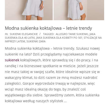
Modna sukienka koktajlowa – letnie trendy
2025-
IN:
SUKIENKI ELEGANCKIE
TAGGED:
ALLEGRO TANIE SUKIENKI
,
JAKA
SUKIENKA DLA 40 LATKI
,
JAKA SUKIENKA DLA KOBIETY PO 50?
,
STYLIZACJE NA
08-
IMPREZY LATEM
,
SUKIENKI ZARA
12
Modna sukienka koktajlowa – letnie trendy. Szukasz nowej
sukienki na lato? Dziś przeglądamy najciekawsze modele
sukienek
koktajlowych, które sprawdzą się i do pracy, i na
randkę i na biznesowe spotkanie w mieście. Jeżeli jeszcze
nie masz takiej w swojej szafie, które idealnie wpisze się w
wakacyjny klimat, to dziś razem ze mną możesz nadrobić
zaległości. Gorące wyprzedaże trwają w najlepsze, więc
wciąż masz idealną okazję do tego, by znaleźć coś
wyjątkowego dla siebie. Sprawdźmy zatem, która sukienka
koktajlowa według naszych stylistek …