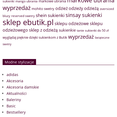
markowe ubrania
sukienki
mango ubrania
wyprzedaż
odzież
odzieży
odzieżą
mohito swetry
oversized
sinsay sukienki
shein sukienki
bluzy
reserved swetry
sklep ebutik.pl
sklepu odzieżowe
sklepu
sklep z odzieżą
odzieżowego
sukienkie
tanie sukienki do 50 zł
wyprzedaż
wyglądaj pięknie dzięki sukienkom z Butik
świąteczne
swetry
Modne stylizacje
adidas
Akcesoria
Akcesoria damskie
Aktualności
Baleriny
Basic
Bestsellery