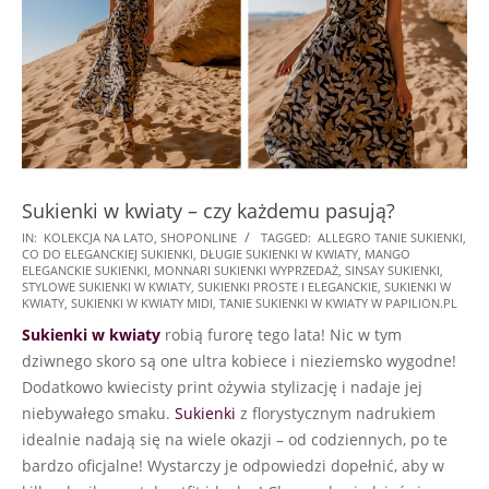
Sukienki w kwiaty – czy każdemu pasują?
2025-
IN:
KOLEKCJA NA LATO
,
SHOPONLINE
TAGGED:
ALLEGRO TANIE SUKIENKI
,
CO DO ELEGANCKIEJ SUKIENKI
,
DŁUGIE SUKIENKI W KWIATY
,
MANGO
02-
ELEGANCKIE SUKIENKI
,
MONNARI SUKIENKI WYPRZEDAŻ
,
SINSAY SUKIENKI
,
28
STYLOWE SUKIENKI W KWIATY
,
SUKIENKI PROSTE I ELEGANCKIE
,
SUKIENKI W
KWIATY
,
SUKIENKI W KWIATY MIDI
,
TANIE SUKIENKI W KWIATY W PAPILION.PL
Sukienki w kwiaty
robią furorę tego lata! Nic w tym
dziwnego skoro są one ultra kobiece i nieziemsko wygodne!
Dodatkowo kwiecisty print ożywia stylizację i nadaje jej
niebywałego smaku.
Sukienki
z florystycznym nadrukiem
idealnie nadają się na wiele okazji – od codziennych, po te
bardzo oficjalne! Wystarczy je odpowiedzi dopełnić, aby w