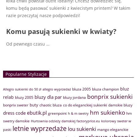
kilka chwil powstał outfit idealny! Chcesz dowiedzieć się,
komu będą pasować sukienki z kwiecistym printem? W takim
razie przeczytaj nasze podpowiedzi!
Komu pasują sukienki w kwiaty?
Od pewnego czasu
…
Popularne Stylizacje
bluz
bluza 2005
bluza champion
Allegro sukienki do 50 zł
allegro wyprzedaż
bonprix sukienki
bluzy dla par
relab
bluzy 2005
bluzy jordana
buty
bonprix sweter
chaotic bluza
co do eleganckiej sukienki
damskie bluzy
hm sukienko
ebutik.pl
dress code
greenpoint
hm
h & m swetry
swetry damskie
Hurtownia odzieży damskiej factoryprice.eu
kolorowy sweter w
letnie wyprzedaże
lou sukienki
mango eleganckie
paski
markowe ubrania