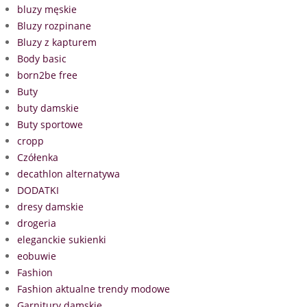
bluzy męskie
Bluzy rozpinane
Bluzy z kapturem
Body basic
born2be free
Buty
buty damskie
Buty sportowe
cropp
Czółenka
decathlon alternatywa
DODATKI
dresy damskie
drogeria
eleganckie sukienki
eobuwie
Fashion
Fashion aktualne trendy modowe
Garnitury damskie