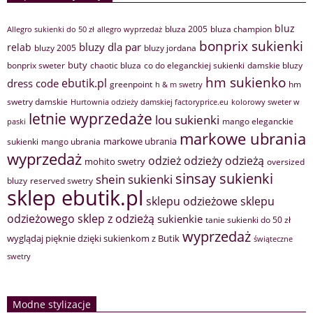
bluz
bluza 2005
bluza champion
Allegro sukienki do 50 zł
allegro wyprzedaż
bonprix sukienki
bluzy dla par
relab
bluzy 2005
bluzy jordana
buty
bonprix sweter
chaotic bluza
co do eleganckiej sukienki
damskie bluzy
hm sukienko
ebutik.pl
dress code
greenpoint
hm
h & m swetry
swetry damskie
Hurtownia odzieży damskiej factoryprice.eu
kolorowy sweter w
letnie wyprzedaże
lou sukienki
mango eleganckie
paski
markowe ubrania
markowe ubrania
sukienki
mango ubrania
wyprzedaż
odzież
odzieży
odzieżą
mohito swetry
oversized
sinsay sukienki
shein sukienki
bluzy
reserved swetry
sklep ebutik.pl
sklepu odzieżowe
sklepu
sklep z odzieżą
odzieżowego
sukienkie
tanie sukienki do 50 zł
wyprzedaż
wyglądaj pięknie dzięki sukienkom z Butik
świąteczne
swetry
Modne stylizacje