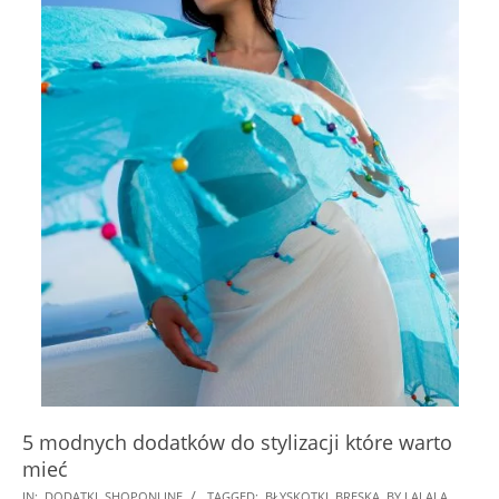
5 modnych dodatków do stylizacji które warto
mieć
2025-
IN:
DODATKI
,
SHOPONLINE
TAGGED:
BŁYSKOTKI
,
BRESKA
,
BY LALALA
,