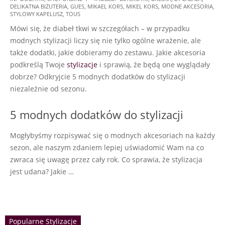
DELIKATNA BIŻUTERIA
,
GUES
,
MIKAEL KORS
,
MIKEL KORS
,
MODNE AKCESORIA
,
02-
STYLOWY KAPELUSZ
,
TOUS
05
Mówi się, że diabeł tkwi w szczegółach – w przypadku
modnych stylizacji liczy się nie tylko ogólne wrażenie, ale
także dodatki, jakie dobieramy do zestawu. Jakie akcesoria
podkreślą Twoje
stylizacje
i sprawią, że będą one wyglądały
dobrze? Odkryjcie 5 modnych dodatków do stylizacji
niezależnie od sezonu.
5 modnych dodatków do stylizacji
Mogłybyśmy rozpisywać się o modnych akcesoriach na każdy
sezon, ale naszym zdaniem lepiej uświadomić Wam na co
zwraca się uwagę przez cały rok. Co sprawia, że stylizacja
jest udana? Jakie …
Popularne Stylizacje