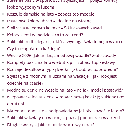
Sukienki basic w sportowych stylizacjach – połącz kobiecy
look z wygodnym luzem!
Koszule damskie na lato – zobacz top modele
Pastelowe kolory ubrań – idealne na wiosnę
Stylizacja w jednym kolorze – 5 kluczowych zasad
Kolory ziemi w modzie – co to za trend?
Sukienki midi: elegancja, która wymaga świadomego wyboru.
Czy to długość dla każdego?
Wesele 2026: Jak uniknąć modowej wpadki? Złote zasady
Komplety basic na lato w ebutik.pl – zobacz top zestawy
Rodzaje dekoltów a typ sylwetki – jak dobrać odpowiedni?
Stylizacje z modnymi bluzkami na wakacje – jaki look jest
obecnie na czasie?
Modne sukienki na wesele na lato – na jaki model postawić?
Niepowtarzalne sukienki – zobacz nową kolekcję sukienek od
eButik.pl
Marynarki damskie – podpowiadamy jak stylizować je latem?
Sukienki w kwiaty na wiosnę – poznaj ponadczasowy trend
Długie swetry – jakie modele warto wybierać?