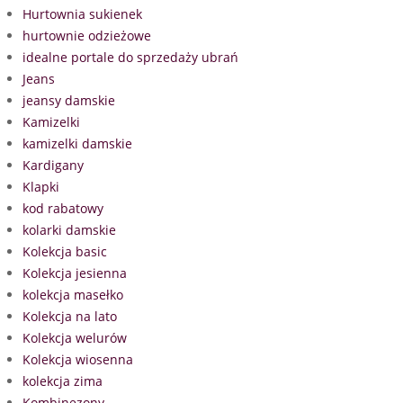
Hurtownia sukienek
hurtownie odzieżowe
idealne portale do sprzedaży ubrań
Jeans
jeansy damskie
Kamizelki
kamizelki damskie
Kardigany
Klapki
kod rabatowy
kolarki damskie
Kolekcja basic
Kolekcja jesienna
kolekcja masełko
Kolekcja na lato
Kolekcja welurów
Kolekcja wiosenna
kolekcja zima
Kombinezony