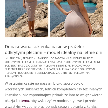
Dopasowana sukienka basic w prążek z
odkrytymi plecami – model idealny na letnie dni
2022-
IN:
SUKIENKI
,
TRENDY
TAGGED:
DOPASOWANA SUKIENKA BASIC Z
ODKRYTYMI PLECAMI
,
LETNIA SUKIENKA BASIC Z ODKRYTYMI PLECAMI
,
MINI
06-
SUKIENKA BASIC Z ODKRYTYMI PLECAMI Z EBUTIK.PL
,
PRĄŻKOWANA
21
SUKIENKA BASIC Z ODKRYTYMI PLECAMI
,
SUKIENKA BASIC Z ODKRYTYMI
PLECAMI I ROZCIĘCIEM
,
SUKIENKA BASIC Z ODKRYTYMI PLECAMI NA
RAMIĄCZKACH
W ostatnim czasie na naszym blogu sporo było o
wzorzystych sukienkach, letnich kompletach czy też lnianych
koszulach. Nie zapominajmy jednak, że lato to wciąż świetna
okazja ku
temu
, aby wskoczyć w modne, stylowe i przede
wszystkim wygodne oraz ponadczasowe ubrania z kolekcji