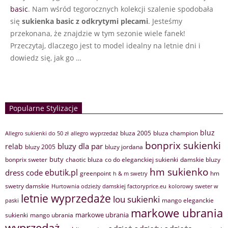
basic
. Nam wśród tegorocznych kolekcji szalenie spodobała
się
sukienka basic z odkrytymi plecami
. Jesteśmy
przekonana, że znajdzie w tym sezonie wiele fanek!
Przeczytaj, dlaczego jest to model idealny na letnie dni i
dowiedz się, jak go
…
Popularne Stylizacje
bluz
bluza 2005
bluza champion
Allegro sukienki do 50 zł
allegro wyprzedaż
bonprix sukienki
bluzy dla par
relab
bluzy 2005
bluzy jordana
buty
bonprix sweter
chaotic bluza
co do eleganckiej sukienki
damskie bluzy
hm sukienko
ebutik.pl
dress code
greenpoint
hm
h & m swetry
swetry damskie
Hurtownia odzieży damskiej factoryprice.eu
kolorowy sweter w
letnie wyprzedaże
lou sukienki
mango eleganckie
paski
markowe ubrania
markowe ubrania
sukienki
mango ubrania
wyprzedaż