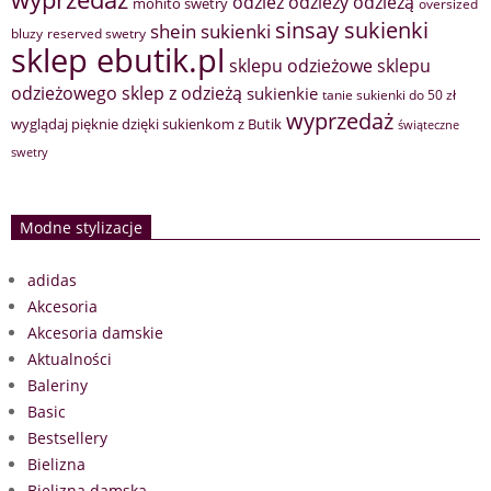
odzież
odzieży
odzieżą
mohito swetry
oversized
sinsay sukienki
shein sukienki
bluzy
reserved swetry
sklep ebutik.pl
sklepu odzieżowe
sklepu
sklep z odzieżą
odzieżowego
sukienkie
tanie sukienki do 50 zł
wyprzedaż
wyglądaj pięknie dzięki sukienkom z Butik
świąteczne
swetry
Modne stylizacje
adidas
Akcesoria
Akcesoria damskie
Aktualności
Baleriny
Basic
Bestsellery
Bielizna
Bielizna damska