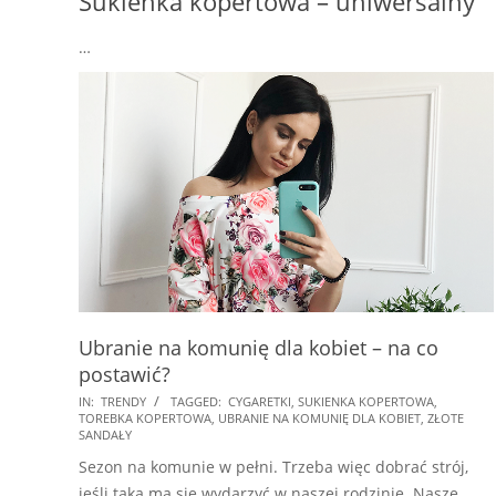
Sukienka kopertowa – uniwersalny
…
Ubranie na komunię dla kobiet – na co
postawić?
2018-
IN:
TRENDY
TAGGED:
CYGARETKI
,
SUKIENKA KOPERTOWA
,
TOREBKA KOPERTOWA
,
UBRANIE NA KOMUNIĘ DLA KOBIET
,
ZŁOTE
05-
SANDAŁY
12
Sezon na komunie w pełni. Trzeba więc dobrać strój,
jeśli taka ma się wydarzyć w naszej rodzinie. Nasze