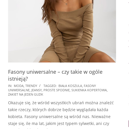
Fasony uniwersalne – czy takie w ogóle
istnieją?
2018-
IN:
MODA
,
TRENDY
TAGGED:
BIAŁA KOSZULA
,
FASONY
UNIWERSALNE
,
JEANSY
,
PROSTE SPODNIE
,
SUKIENKA KOPERTOWA
,
05-
ŻAKIET NA JEDEN GUZIK
31
Okazuje się, że wśród wszystkich ubrań można znaleźć
takie rzeczy, których dobrze będzie wyglądała każda
kobieta. Fasony uniwersalne są wśród nas. Nieważne
staje się, ile ma lat, jakim jest typem sylwetki, ani czy