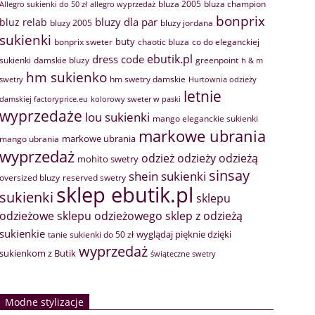
bluza 2005
bluza champion
Allegro sukienki do 50 zł
allegro wyprzedaż
bonprix
bluzy dla par
bluz relab
bluzy 2005
bluzy jordana
sukienki
buty
bonprix sweter
chaotic bluza
co do eleganckiej
ebutik.pl
dress code
sukienki
greenpoint
damskie bluzy
h & m
hm sukienko
hm swetry damskie
swetry
Hurtownia odzieży
letnie
damskiej factoryprice.eu
kolorowy sweter w paski
wyprzedaże
lou sukienki
mango eleganckie sukienki
markowe ubrania
markowe ubrania
mango ubrania
wyprzedaż
odzież
odzieży
odzieżą
mohito swetry
sinsay
shein sukienki
oversized bluzy
reserved swetry
sklep ebutik.pl
sukienki
sklepu
sklep z odzieżą
odzieżowe
sklepu odzieżowego
sukienkie
wyglądaj pięknie dzięki
tanie sukienki do 50 zł
wyprzedaż
sukienkom z Butik
świąteczne swetry
Modne stylizacje