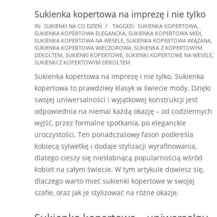
Sukienka kopertowa na imprezę i nie tylko
2025-
IN:
SUKIENKI NA CO DZIEŃ
TAGGED:
SUKIENKA KOPERTOWA
,
SUKIENKA KOPERTOWA ELEGANCKA
,
SUKIENKA KOPERTOWA MIDI
,
01-
SUKIENKA KOPERTOWA NA WESELE
,
SUKIENKA KOPERTOWA WIĄZANA
,
21
SUKIENKA KOPERTOWA WIECZOROWA
,
SUKIENKA Z KOPERTOWYM
DEKOLTEM
,
SUKIENKI KOPERTOWE
,
SUKIENKI KOPERTOWE NA WESELE
,
SUKIENKI Z KOPERTOWYM DEKOLTEM
Sukienka kopertowa na imprezę i nie tylko. Sukienka
kopertowa to prawdziwy klasyk w świecie mody. Dzięki
swojej uniwersalności i wyjątkowej konstrukcji jest
odpowiednia na niemal każdą okazję – od codziennych
wyjść, przez formalne spotkania, po eleganckie
uroczystości. Ten ponadczasowy fason podkreśla
kobiecą sylwetkę i dodaje stylizacji wyrafinowania,
dlatego cieszy się niesłabnącą popularnością wśród
kobiet na całym świecie. W tym artykule dowiesz się,
dlaczego warto mieć sukienki kopertowe w swojej
szafie, oraz jak je stylizować na różne okazje.