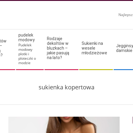
Najlepsz
pudelek
Rodzaje
modowy
ltów
dekoltów w
Sukienki na
Pudelek
–
Jeggins
bluzkach –
wesele
modowy
ą
damskie
jakie pasują
młodzieżowe
plotki i
e?
na lato?
ploteczki o
modzie
sukienka kopertowa