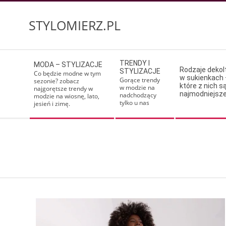
Skip
to
STYLOMIERZ.PL
content
Secondary
TRENDY I
MODA – STYLIZACJE
Navigation
Rodzaje deko
STYLIZACJE
Co będzie modne w tym
w sukienkach 
Menu
Gorące trendy
sezonie? zobacz
które z nich s
w modzie na
najgorętsze trendy w
najmodniejsz
nadchodzący
modzie na wiosnę, lato,
tylko u nas
jesień i zimę.