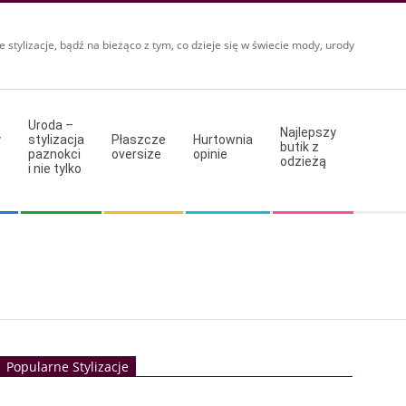
e stylizacje, bądź na bieżąco z tym, co dzieje się w świecie mody, urody
Uroda –
Najlepszy
y
stylizacja
Płaszcze
Hurtownia
butik z
paznokci
oversize
opinie
odzieżą
i nie tylko
Popularne Stylizacje