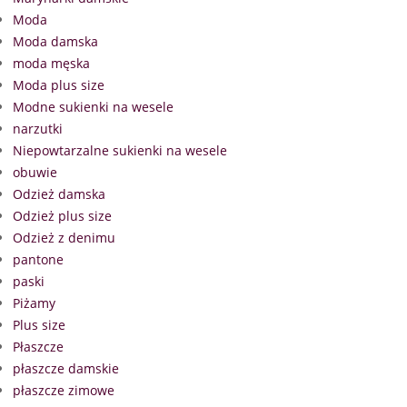
Moda
Moda damska
moda męska
Moda plus size
Modne sukienki na wesele
narzutki
Niepowtarzalne sukienki na wesele
obuwie
Odzież damska
Odzież plus size
Odzież z denimu
pantone
paski
Piżamy
Plus size
Płaszcze
płaszcze damskie
płaszcze zimowe