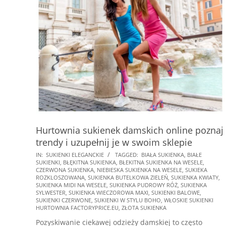
Hurtownia sukienek damskich online poznaj
trendy i uzupełnij je w swoim sklepie
2025-
IN:
SUKIENKI ELEGANCKIE
TAGGED:
BIAŁA SUKIENKA
,
BIAŁE
SUKIENKI
,
BŁĘKITNA SUKIENKA
,
BŁEKITNA SUKIENKA NA WESELE
,
01-
CZERWONA SUKIENKA
,
NIEBIESKA SUKIENKA NA WESELE
,
SUKIEKA
19
ROZKLOSZOWANA
,
SUKIENKA BUTELKOWA ZIELEŃ
,
SUKIENKA KWIATY
,
SUKIENKA MIDI NA WESELE
,
SUKIENKA PUDROWY RÓŻ
,
SUKIENKA
SYLWESTER
,
SUKIENKA WIECZOROWA MAXI
,
SUKIENKI BALOWE
,
SUKIENKI CZERWONE
,
SUKIENKI W STYLU BOHO
,
WŁOSKIE SUKIENKI
HURTOWNIA FACTORYPRICE.EU
,
ZŁOTA SUKIENKA
Pozyskiwanie ciekawej odzieży damskiej to często