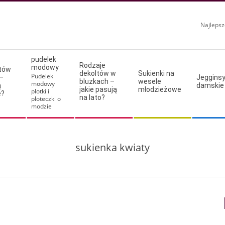
Najlepsz
pudelek
Rodzaje
modowy
ltów
dekoltów w
Sukienki na
Pudelek
–
Jeggins
bluzkach –
wesele
modowy
ą
damskie
jakie pasują
młodzieżowe
plotki i
e?
na lato?
ploteczki o
modzie
sukienka kwiaty