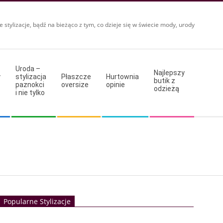
e stylizacje, bądź na bieżąco z tym, co dzieje się w świecie mody, urody
Uroda –
Najlepszy
y
stylizacja
Płaszcze
Hurtownia
butik z
paznokci
oversize
opinie
odzieżą
i nie tylko
Popularne Stylizacje