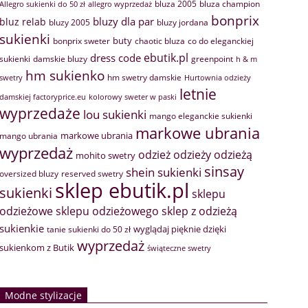
bluza 2005
bluza champion
Allegro sukienki do 50 zł
allegro wyprzedaż
bonprix
bluzy dla par
bluz relab
bluzy 2005
bluzy jordana
sukienki
buty
bonprix sweter
chaotic bluza
co do eleganckiej
ebutik.pl
dress code
sukienki
greenpoint
damskie bluzy
h & m
hm sukienko
hm swetry damskie
swetry
Hurtownia odzieży
letnie
damskiej factoryprice.eu
kolorowy sweter w paski
wyprzedaże
lou sukienki
mango eleganckie sukienki
markowe ubrania
markowe ubrania
mango ubrania
wyprzedaż
odzież
odzieży
odzieżą
mohito swetry
sinsay
shein sukienki
oversized bluzy
reserved swetry
sklep ebutik.pl
sukienki
sklepu
sklep z odzieżą
odzieżowe
sklepu odzieżowego
sukienkie
wyglądaj pięknie dzięki
tanie sukienki do 50 zł
wyprzedaż
sukienkom z Butik
świąteczne swetry
Modne stylizacje