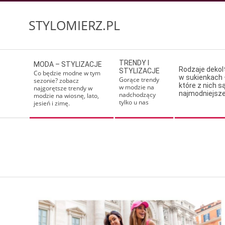
Skip
to
STYLOMIERZ.PL
content
Secondary
TRENDY I
MODA – STYLIZACJE
Navigation
Rodzaje deko
STYLIZACJE
Co będzie modne w tym
w sukienkach 
Menu
Gorące trendy
sezonie? zobacz
które z nich s
w modzie na
najgorętsze trendy w
najmodniejsz
nadchodzący
modzie na wiosnę, lato,
tylko u nas
jesień i zimę.