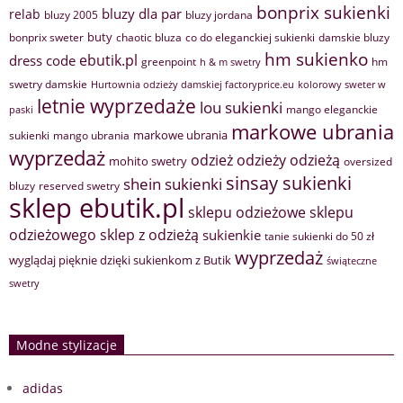
bonprix sukienki
bluzy dla par
relab
bluzy 2005
bluzy jordana
buty
bonprix sweter
chaotic bluza
co do eleganckiej sukienki
damskie bluzy
hm sukienko
ebutik.pl
dress code
greenpoint
hm
h & m swetry
swetry damskie
Hurtownia odzieży damskiej factoryprice.eu
kolorowy sweter w
letnie wyprzedaże
lou sukienki
mango eleganckie
paski
markowe ubrania
markowe ubrania
sukienki
mango ubrania
wyprzedaż
odzież
odzieży
odzieżą
mohito swetry
oversized
sinsay sukienki
shein sukienki
bluzy
reserved swetry
sklep ebutik.pl
sklepu odzieżowe
sklepu
sklep z odzieżą
odzieżowego
sukienkie
tanie sukienki do 50 zł
wyprzedaż
wyglądaj pięknie dzięki sukienkom z Butik
świąteczne
swetry
Modne stylizacje
adidas