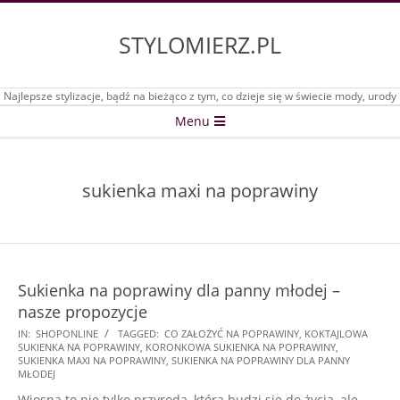
Skip
to
STYLOMIERZ.PL
content
Najlepsze stylizacje, bądź na bieżąco z tym, co dzieje się w świecie mody, urody
Secondary
Menu
Navigation
Menu
sukienka maxi na poprawiny
Sukienka na poprawiny dla panny młodej –
nasze propozycje
2025-
IN:
SHOPONLINE
TAGGED:
CO ZAŁOŻYĆ NA POPRAWINY
,
KOKTAJLOWA
SUKIENKA NA POPRAWINY
,
KORONKOWA SUKIENKA NA POPRAWINY
,
06-
SUKIENKA MAXI NA POPRAWINY
,
SUKIENKA NA POPRAWINY DLA PANNY
04
MŁODEJ
Wiosna to nie tylko przyroda, która budzi się do życia, ale