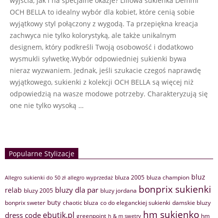
wyjścia, jak i na specjalne okazje? Liliowa sukienka Demmi
OCH BELLA to idealny wybór dla kobiet, które cenią sobie
wyjątkowy styl połączony z wygodą. Ta przepiękna kreacja
zachwyca nie tylko kolorystyką, ale także unikalnym
designem, który podkreśli Twoją osobowość i dodatkowo
wysmukli sylwetkę.Wybór odpowiedniej sukienki bywa
nieraz wyzwaniem. Jednak, jeśli szukacie czegoś naprawdę
wyjątkowego, sukienki z kolekcji OCH BELLA są więcej niż
odpowiedzią na wasze modowe potrzeby. Charakteryzują się
one nie tylko wysoką …
Popularne Stylizacje
bluz
bluza 2005
bluza champion
Allegro sukienki do 50 zł
allegro wyprzedaż
bonprix sukienki
bluzy dla par
relab
bluzy 2005
bluzy jordana
buty
bonprix sweter
chaotic bluza
co do eleganckiej sukienki
damskie bluzy
hm sukienko
ebutik.pl
dress code
greenpoint
hm
h & m swetry