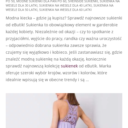
PO 50
,
MODNE SUKIENKI DLA PAŃ PO 60
,
SHEINSIDE SUKIENKI
,
SUKIENKA NA
13
WESELE DLA 30 LATKI
,
SUKIENKA NA WESELE DLA 40 LATKI
,
SUKIENKA NA
WESELE DLA 50 LATKI
,
SUKIENKA NA WESELE DLA 60 LATKI
Modna kiecka – gdzie ją kupisz? Sprawdź najnowsze sukienki
od eButik! Sukienka to obowiązkowy element w garderobie
każdej kobiety. Niezależnie od okazji – czy to spotkanie z
przyjaciółmi, wyjście do pracy, randka czy ważna uroczystość
– odpowiednio dobrana sukienka zawsze sprawia, że
czujemy się wyjątkowo i kobieco. Jeśli zastanawiasz się, gdzie
znaleźć modną sukienkę na każdą okazję, koniecznie
sprawdź najnowszą kolekcję
sukienek
od eButik. Marka
oferuje szeroki wybór krojów, wzorów i kolorów, które
idealnie wpisują się w obecne trendy i są …