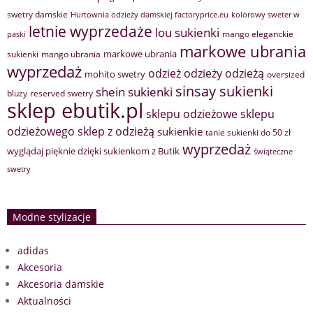
swetry damskie
Hurtownia odzieży damskiej factoryprice.eu
kolorowy sweter w
letnie wyprzedaże
lou sukienki
mango eleganckie
paski
markowe ubrania
markowe ubrania
sukienki
mango ubrania
wyprzedaż
odzież
odzieży
odzieżą
mohito swetry
oversized
sinsay sukienki
shein sukienki
bluzy
reserved swetry
sklep ebutik.pl
sklepu odzieżowe
sklepu
sklep z odzieżą
odzieżowego
sukienkie
tanie sukienki do 50 zł
wyprzedaż
wyglądaj pięknie dzięki sukienkom z Butik
świąteczne
swetry
Modne stylizacje
adidas
Akcesoria
Akcesoria damskie
Aktualności