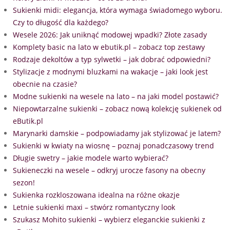
Sukienki midi: elegancja, która wymaga świadomego wyboru.
Czy to długość dla każdego?
Wesele 2026: Jak uniknąć modowej wpadki? Złote zasady
Komplety basic na lato w ebutik.pl – zobacz top zestawy
Rodzaje dekoltów a typ sylwetki – jak dobrać odpowiedni?
Stylizacje z modnymi bluzkami na wakacje – jaki look jest
obecnie na czasie?
Modne sukienki na wesele na lato – na jaki model postawić?
Niepowtarzalne sukienki – zobacz nową kolekcję sukienek od
eButik.pl
Marynarki damskie – podpowiadamy jak stylizować je latem?
Sukienki w kwiaty na wiosnę – poznaj ponadczasowy trend
Długie swetry – jakie modele warto wybierać?
Sukieneczki na wesele – odkryj urocze fasony na obecny
sezon!
Sukienka rozkloszowana idealna na różne okazje
Letnie sukienki maxi – stwórz romantyczny look
Szukasz Mohito sukienki – wybierz eleganckie sukienki z