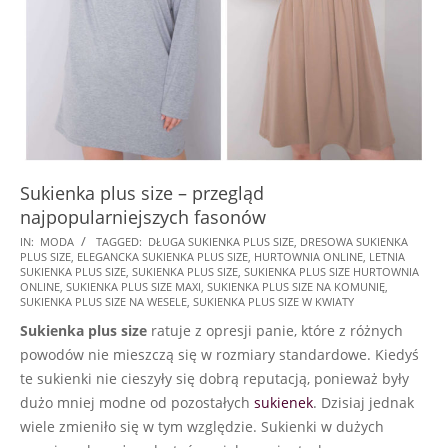
Sukienka plus size – przegląd
najpopularniejszych fasonów
2021-
IN:
MODA
TAGGED:
DŁUGA SUKIENKA PLUS SIZE
,
DRESOWA SUKIENKA
PLUS SIZE
,
ELEGANCKA SUKIENKA PLUS SIZE
,
HURTOWNIA ONLINE
,
LETNIA
05-
SUKIENKA PLUS SIZE
,
SUKIENKA PLUS SIZE
,
SUKIENKA PLUS SIZE HURTOWNIA
20
ONLINE
,
SUKIENKA PLUS SIZE MAXI
,
SUKIENKA PLUS SIZE NA KOMUNIĘ
,
SUKIENKA PLUS SIZE NA WESELE
,
SUKIENKA PLUS SIZE W KWIATY
Sukienka plus size
ratuje z opresji panie, które z różnych
powodów nie mieszczą się w rozmiary standardowe. Kiedyś
te sukienki nie cieszyły się dobrą reputacją, ponieważ były
dużo mniej modne od pozostałych
sukienek
. Dzisiaj jednak
wiele zmieniło się w tym względzie. Sukienki w dużych