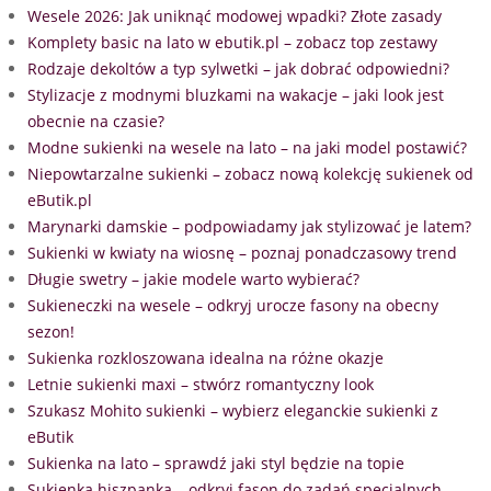
Wesele 2026: Jak uniknąć modowej wpadki? Złote zasady
Komplety basic na lato w ebutik.pl – zobacz top zestawy
Rodzaje dekoltów a typ sylwetki – jak dobrać odpowiedni?
Stylizacje z modnymi bluzkami na wakacje – jaki look jest
obecnie na czasie?
Modne sukienki na wesele na lato – na jaki model postawić?
Niepowtarzalne sukienki – zobacz nową kolekcję sukienek od
eButik.pl
Marynarki damskie – podpowiadamy jak stylizować je latem?
Sukienki w kwiaty na wiosnę – poznaj ponadczasowy trend
Długie swetry – jakie modele warto wybierać?
Sukieneczki na wesele – odkryj urocze fasony na obecny
sezon!
Sukienka rozkloszowana idealna na różne okazje
Letnie sukienki maxi – stwórz romantyczny look
Szukasz Mohito sukienki – wybierz eleganckie sukienki z
eButik
Sukienka na lato – sprawdź jaki styl będzie na topie
Sukienka hiszpanka – odkryj fason do zadań specjalnych