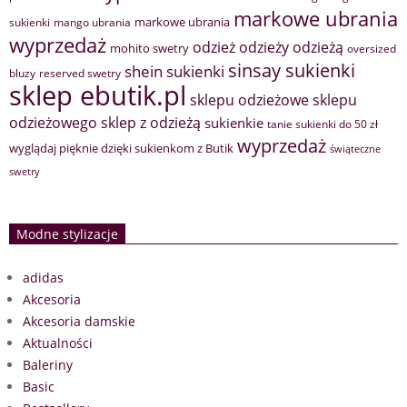
markowe ubrania
markowe ubrania
sukienki
mango ubrania
wyprzedaż
odzież
odzieży
odzieżą
mohito swetry
oversized
sinsay sukienki
shein sukienki
bluzy
reserved swetry
sklep ebutik.pl
sklepu odzieżowe
sklepu
sklep z odzieżą
odzieżowego
sukienkie
tanie sukienki do 50 zł
wyprzedaż
wyglądaj pięknie dzięki sukienkom z Butik
świąteczne
swetry
Modne stylizacje
adidas
Akcesoria
Akcesoria damskie
Aktualności
Baleriny
Basic