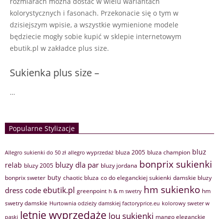
rozmiarach można dostać w wielu wariantach
kolorystycznych i fasonach. Przekonacie się o tym w
dzisiejszym wpisie, a wszystkie wymienione modele
będziecie mogły sobie kupić w sklepie internetowym
ebutik.pl w zakładce plus size.
Sukienka plus size –
…
Popularne Stylizacje
bluz
bluza 2005
bluza champion
Allegro sukienki do 50 zł
allegro wyprzedaż
bonprix sukienki
bluzy dla par
relab
bluzy 2005
bluzy jordana
buty
bonprix sweter
chaotic bluza
co do eleganckiej sukienki
damskie bluzy
hm sukienko
ebutik.pl
dress code
greenpoint
hm
h & m swetry
swetry damskie
Hurtownia odzieży damskiej factoryprice.eu
kolorowy sweter w
letnie wyprzedaże
lou sukienki
mango eleganckie
paski