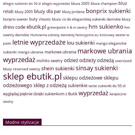
bluz
bluza 2005
bluza champion
Allegro sukienki do 50 zł
allegro wyprzedaż
bonprix sukienki
bluzy dla par
relab
bluzy 2005
bluzy jordana
buty
bonprix sweter
chaotic bluza
co do eleganckiej sukienki
damskie bluzy
hm sukienko
ebutik.pl
dress code
greenpoint
hm
h & m swetry
swetry damskie
Hurtownia odzieży damskiej factoryprice.eu
kolorowy sweter w
letnie wyprzedaże
lou sukienki
mango eleganckie
paski
markowe ubrania
markowe ubrania
sukienki
mango ubrania
wyprzedaż
odzież
odzieży
odzieżą
mohito swetry
oversized
sinsay sukienki
shein sukienki
bluzy
reserved swetry
sklep ebutik.pl
sklepu odzieżowe
sklepu
sklep z odzieżą
odzieżowego
sukienkie
tanie sukienki do 50 zł
wyprzedaż
wyglądaj pięknie dzięki sukienkom z Butik
świąteczne
swetry
Modne stylizacje