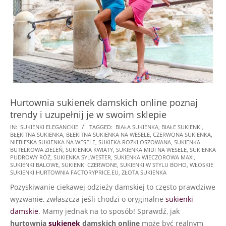
Hurtownia sukienek damskich online poznaj
trendy i uzupełnij je w swoim sklepie
2025-
IN:
SUKIENKI ELEGANCKIE
TAGGED:
BIAŁA SUKIENKA
,
BIAŁE SUKIENKI
,
BŁĘKITNA SUKIENKA
,
BŁEKITNA SUKIENKA NA WESELE
,
CZERWONA SUKIENKA
,
01-
NIEBIESKA SUKIENKA NA WESELE
,
SUKIEKA ROZKLOSZOWANA
,
SUKIENKA
19
BUTELKOWA ZIELEŃ
,
SUKIENKA KWIATY
,
SUKIENKA MIDI NA WESELE
,
SUKIENKA
PUDROWY RÓŻ
,
SUKIENKA SYLWESTER
,
SUKIENKA WIECZOROWA MAXI
,
SUKIENKI BALOWE
,
SUKIENKI CZERWONE
,
SUKIENKI W STYLU BOHO
,
WŁOSKIE
SUKIENKI HURTOWNIA FACTORYPRICE.EU
,
ZŁOTA SUKIENKA
Pozyskiwanie ciekawej odzieży damskiej to często prawdziwe
wyzwanie, zwłaszcza jeśli chodzi o oryginalne
sukienki
damskie
. Mamy jednak na to sposób! Sprawdź, jak
hurtownia
sukienek
damskich online
może być realnym