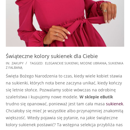
Świąteczne kolory sukienek dla Ciebie
2025-
IN:
ZAKUPY
TAGGED:
ELEGANCKIE SUKIENKI
,
MODNE UBRANIA
,
SUKIENKA
Z FALBANĄ
12-
Święta Bożego Narodzenia to czas, kiedy wiele kobiet stawia
03
na sukienki, których nota bene zaczyna unikać, kiedy kończy
się letnie słońce. Pozwalamy sobie wówczas na odrobinę
szaleństwa i kupujemy nowe modele.
W sklepie eButik
trudno się opanować, ponieważ jest tam cała masa
sukienek
.
Chciałoby się mieć je wszystkie albo przynajmniej znakomitą
większość. Wtedy pojawia się pytanie, na jakie świąteczne
kolory sukienek postawić? Ta wstępna selekcja przybliża nas