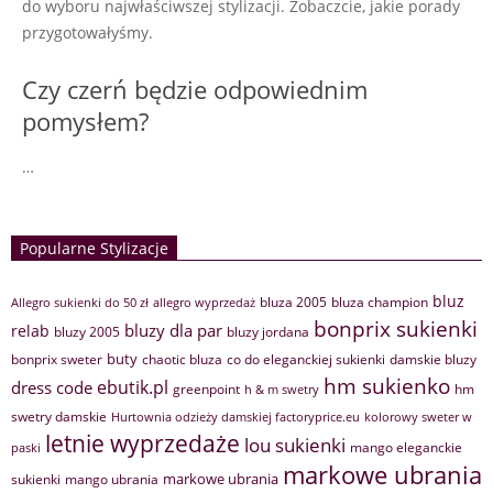
do wyboru najwłaściwszej stylizacji. Zobaczcie, jakie porady
przygotowałyśmy.
Czy czerń będzie odpowiednim
pomysłem?
…
Popularne Stylizacje
bluz
bluza 2005
bluza champion
Allegro sukienki do 50 zł
allegro wyprzedaż
bonprix sukienki
bluzy dla par
relab
bluzy 2005
bluzy jordana
buty
bonprix sweter
chaotic bluza
co do eleganckiej sukienki
damskie bluzy
hm sukienko
ebutik.pl
dress code
greenpoint
hm
h & m swetry
swetry damskie
Hurtownia odzieży damskiej factoryprice.eu
kolorowy sweter w
letnie wyprzedaże
lou sukienki
mango eleganckie
paski
markowe ubrania
markowe ubrania
sukienki
mango ubrania