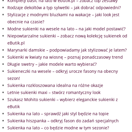
Komplety basic na lato w ebutik.pl – zobacz top zestawy
Rodzaje dekoltów a typ sylwetki – jak dobrać odpowiedni?
Stylizacje z modnymi bluzkami na wakacje – jaki look jest
obecnie na czasie?
Modne sukienki na wesele na lato – na jaki model postawić?
Niepowtarzalne sukienki – zobacz nową kolekcję sukienek od
eButik.pl
Marynarki damskie – podpowiadamy jak stylizować je latem?
Sukienki w kwiaty na wiosnę – poznaj ponadczasowy trend
Długie swetry – jakie modele warto wybierać?
Sukieneczki na wesele – odkryj urocze fasony na obecny
sezon!
Sukienka rozkloszowana idealna na różne okazje
Letnie sukienki maxi – stwórz romantyczny look
Szukasz Mohito sukienki – wybierz eleganckie sukienki z
eButik
Sukienka na lato – sprawdź jaki styl będzie na topie
Sukienka hiszpanka – odkryj fason do zadań specjalnych
Sukienka na lato – co będzie modne w tym sezonie?