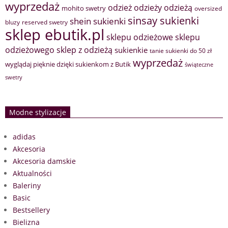
wyprzedaż
odzież
odzieży
odzieżą
mohito swetry
oversized
sinsay sukienki
shein sukienki
bluzy
reserved swetry
sklep ebutik.pl
sklepu odzieżowe
sklepu
sklep z odzieżą
odzieżowego
sukienkie
tanie sukienki do 50 zł
wyprzedaż
wyglądaj pięknie dzięki sukienkom z Butik
świąteczne
swetry
Modne stylizacje
adidas
Akcesoria
Akcesoria damskie
Aktualności
Baleriny
Basic
Bestsellery
Bielizna