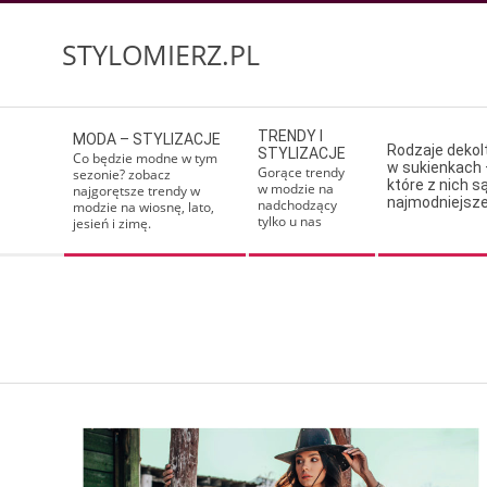
Skip
to
STYLOMIERZ.PL
content
Secondary
TRENDY I
MODA – STYLIZACJE
Navigation
Rodzaje deko
STYLIZACJE
Co będzie modne w tym
w sukienkach 
Menu
Gorące trendy
sezonie? zobacz
które z nich s
w modzie na
najgorętsze trendy w
najmodniejsz
nadchodzący
modzie na wiosnę, lato,
tylko u nas
jesień i zimę.