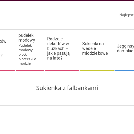
Najlepsz
pudelek
Rodzaje
modowy
ltów
dekoltów w
Sukienki na
Pudelek
–
Jeggins
bluzkach –
wesele
modowy
ą
damskie
jakie pasują
młodzieżowe
plotki i
e?
na lato?
ploteczki o
modzie
Sukienka z falbankami