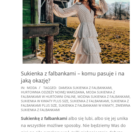
Sukienka z falbankami – komu pasuje i na
jaką okazję?
2021-
IN:
MODA
TAGGED:
DAMSKA SUKIENKA Z FALBANKAMI
,
HURTOWNIA ODZIEŻY NOWEJ WARSZAWA
,
MODA SUKIENKA Z
04-
FALBANKAMI W HURTOWNI ONLINE
,
MODNA SUKIENKA Z FALBANKAMI
,
07
SUKIENKA W KWIATY PLUS SIZE
,
SUKIENKA Z FALBANKAMI
,
SUKIENKA Z
FALBANKAMI PLUS SIZE
,
SUKIENKA Z FALBANKAMI W KWIATY
,
ZWIEWNA
SUKIENKA Z FALBANKAMI
Sukienkę z falbankami
albo się lubi, albo się jej unika
na wszystkie możliwe sposoby. Nie będziemy Was do