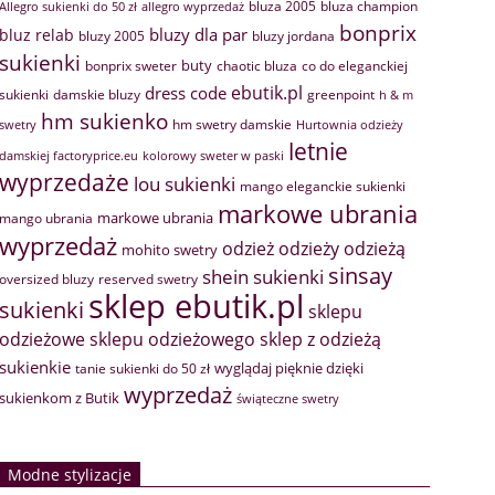
bluza 2005
bluza champion
Allegro sukienki do 50 zł
allegro wyprzedaż
bonprix
bluzy dla par
bluz relab
bluzy 2005
bluzy jordana
sukienki
buty
bonprix sweter
chaotic bluza
co do eleganckiej
ebutik.pl
dress code
sukienki
greenpoint
damskie bluzy
h & m
hm sukienko
hm swetry damskie
swetry
Hurtownia odzieży
letnie
damskiej factoryprice.eu
kolorowy sweter w paski
wyprzedaże
lou sukienki
mango eleganckie sukienki
markowe ubrania
markowe ubrania
mango ubrania
wyprzedaż
odzież
odzieży
odzieżą
mohito swetry
sinsay
shein sukienki
oversized bluzy
reserved swetry
sklep ebutik.pl
sukienki
sklepu
sklep z odzieżą
odzieżowe
sklepu odzieżowego
sukienkie
wyglądaj pięknie dzięki
tanie sukienki do 50 zł
wyprzedaż
sukienkom z Butik
świąteczne swetry
Modne stylizacje