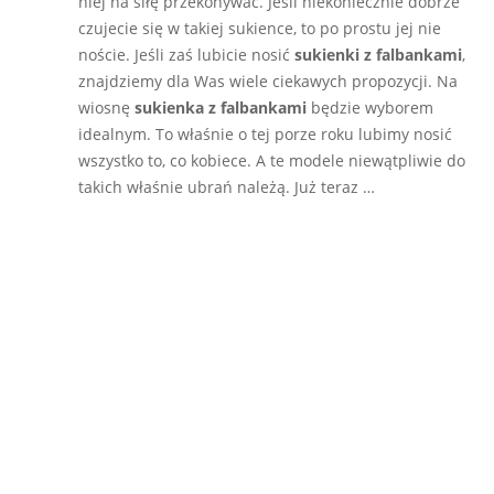
niej na siłę przekonywać. Jeśli niekoniecznie dobrze
czujecie się w takiej sukience, to po prostu jej nie
noście. Jeśli zaś lubicie nosić
sukienki z falbankami
,
znajdziemy dla Was wiele ciekawych propozycji. Na
wiosnę
sukienka z falbankami
będzie wyborem
idealnym. To właśnie o tej porze roku lubimy nosić
wszystko to, co kobiece. A te modele niewątpliwie do
takich właśnie ubrań należą. Już teraz …