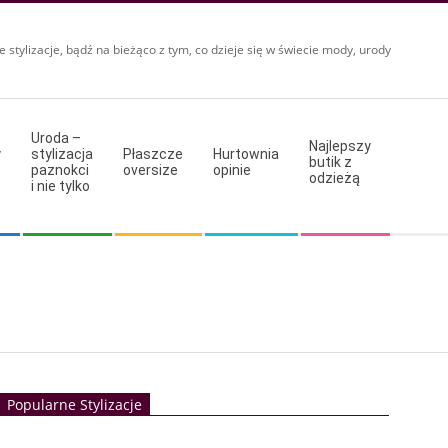
e stylizacje, bądź na bieżąco z tym, co dzieje się w świecie mody, urody
Uroda –
Najlepszy
y
stylizacja
Płaszcze
Hurtownia
butik z
paznokci
oversize
opinie
odzieżą
i nie tylko
Popularne Stylizacje