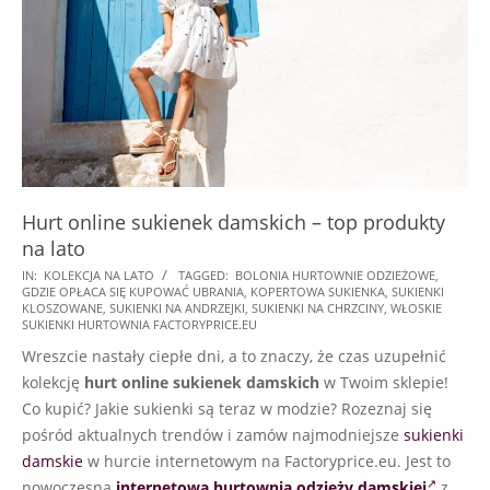
Hurt online sukienek damskich – top produkty
na lato
2025-
IN:
KOLEKCJA NA LATO
TAGGED:
BOLONIA HURTOWNIE ODZIEŻOWE
,
GDZIE OPŁACA SIĘ KUPOWAĆ UBRANIA
,
KOPERTOWA SUKIENKA
,
SUKIENKI
07-
KLOSZOWANE
,
SUKIENKI NA ANDRZEJKI
,
SUKIENKI NA CHRZCINY
,
WŁOSKIE
07
SUKIENKI HURTOWNIA FACTORYPRICE.EU
Wreszcie nastały ciepłe dni, a to znaczy, że czas uzupełnić
kolekcję
hurt online sukienek damskich
w Twoim sklepie!
Co kupić? Jakie sukienki są teraz w modzie? Rozeznaj się
pośród aktualnych trendów i zamów najmodniejsze
sukienki
damskie
w hurcie internetowym na Factoryprice.eu. Jest to
nowoczesną
internetowa hurtownia odzieży damskiej
z