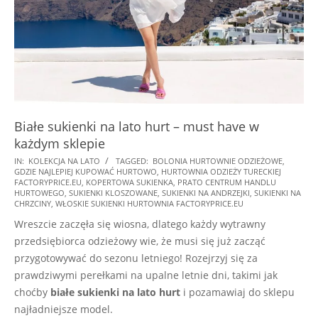
Białe sukienki na lato hurt – must have w
każdym sklepie
2025-
IN:
KOLEKCJA NA LATO
TAGGED:
BOLONIA HURTOWNIE ODZIEŻOWE
,
GDZIE NAJLEPIEJ KUPOWAĆ HURTOWO
,
HURTOWNIA ODZIEŻY TURECKIEJ
01-
FACTORYPRICE.EU
,
KOPERTOWA SUKIENKA
,
PRATO CENTRUM HANDLU
17
HURTOWEGO
,
SUKIENKI KLOSZOWANE
,
SUKIENKI NA ANDRZEJKI
,
SUKIENKI NA
CHRZCINY
,
WŁOSKIE SUKIENKI HURTOWNIA FACTORYPRICE.EU
Wreszcie zaczęła się wiosna, dlatego każdy wytrawny
przedsiębiorca odzieżowy wie, że musi się już zacząć
przygotowywać do sezonu letniego! Rozejrzyj się za
prawdziwymi perełkami na upalne letnie dni, takimi jak
choćby
białe sukienki na lato hurt
i pozamawiaj do sklepu
najładniejsze model.