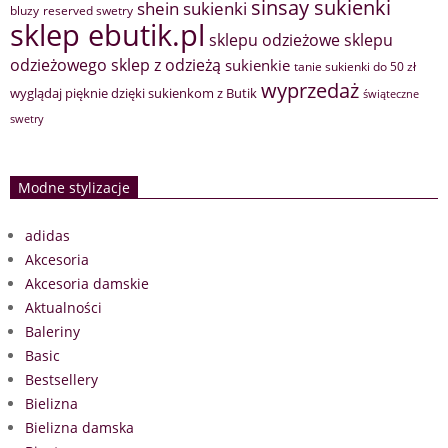
sinsay sukienki
shein sukienki
bluzy
reserved swetry
sklep ebutik.pl
sklepu odzieżowe
sklepu
sklep z odzieżą
odzieżowego
sukienkie
tanie sukienki do 50 zł
wyprzedaż
wyglądaj pięknie dzięki sukienkom z Butik
świąteczne
swetry
Modne stylizacje
adidas
Akcesoria
Akcesoria damskie
Aktualności
Baleriny
Basic
Bestsellery
Bielizna
Bielizna damska