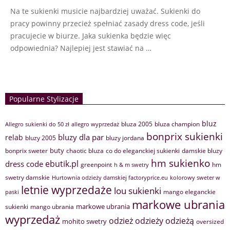
Na te sukienki musicie najbardziej uważać. Sukienki do
pracy powinny przecież spełniać zasady dress code, jeśli
pracujecie w biurze. Jaka sukienka będzie więc
odpowiednia? Najlepiej jest stawiać na …
Popularne Stylizacje
bluz
bluza 2005
bluza champion
Allegro sukienki do 50 zł
allegro wyprzedaż
bonprix sukienki
bluzy dla par
relab
bluzy 2005
bluzy jordana
buty
bonprix sweter
chaotic bluza
co do eleganckiej sukienki
damskie bluzy
hm sukienko
ebutik.pl
dress code
greenpoint
hm
h & m swetry
swetry damskie
Hurtownia odzieży damskiej factoryprice.eu
kolorowy sweter w
letnie wyprzedaże
lou sukienki
mango eleganckie
paski
markowe ubrania
markowe ubrania
sukienki
mango ubrania
wyprzedaż
odzież
odzieży
odzieżą
mohito swetry
oversized