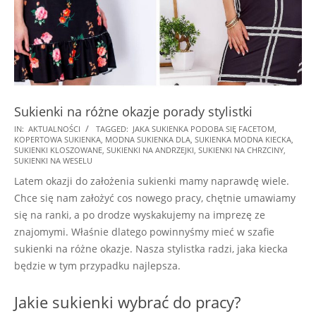
Sukienki na różne okazje porady stylistki
2024-
IN:
AKTUALNOŚCI
TAGGED:
JAKA SUKIENKA PODOBA SIĘ FACETOM
,
KOPERTOWA SUKIENKA
,
MODNA SUKIENKA DLA
,
SUKIENKA MODNA KIECKA
,
10-
SUKIENKI KLOSZOWANE
,
SUKIENKI NA ANDRZEJKI
,
SUKIENKI NA CHRZCINY
,
15
SUKIENKI NA WESELU
Latem okazji do założenia sukienki mamy naprawdę wiele.
Chce się nam założyć cos nowego pracy, chętnie umawiamy
się na ranki, a po drodze wyskakujemy na imprezę ze
znajomymi. Właśnie dlatego powinnyśmy mieć w szafie
sukienki na różne okazje. Nasza stylistka radzi, jaka kiecka
będzie w tym przypadku najlepsza.
Jakie sukienki wybrać do pracy?