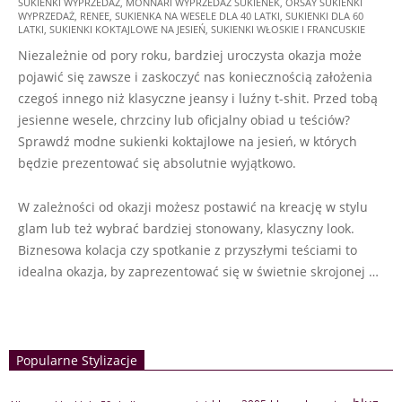
SUKIENKI WYPRZEDAŻ
,
MONNARI WYPRZEDAŻ SUKIENEK
,
ORSAY SUKIENKI
20
WYPRZEDAŻ
,
RENEE
,
SUKIENKA NA WESELE DLA 40 LATKI
,
SUKIENKI DLA 60
LATKI
,
SUKIENKI KOKTAJLOWE NA JESIEŃ
,
SUKIENKI WŁOSKIE I FRANCUSKIE
Niezależnie od pory roku, bardziej uroczysta okazja może
pojawić się zawsze i zaskoczyć nas koniecznością założenia
czegoś innego niż klasyczne jeansy i luźny t-shit. Przed tobą
jesienne wesele, chrzciny lub oficjalny obiad u teściów?
Sprawdź modne sukienki koktajlowe na jesień, w których
będzie prezentować się absolutnie wyjątkowo.
W zależności od okazji możesz postawić na kreację w stylu
glam lub też wybrać bardziej stonowany, klasyczny look.
Biznesowa kolacja czy spotkanie z przyszłymi teściami to
idealna okazja, by zaprezentować się w świetnie skrojonej …
Popularne Stylizacje