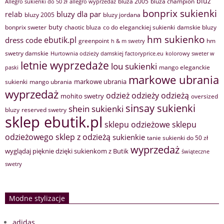
bluz
bluza 2005
bluza champion
Allegro sukienki do 50 zł
allegro wyprzedaż
bonprix sukienki
bluzy dla par
relab
bluzy 2005
bluzy jordana
buty
bonprix sweter
chaotic bluza
co do eleganckiej sukienki
damskie bluzy
hm sukienko
ebutik.pl
dress code
greenpoint
hm
h & m swetry
swetry damskie
Hurtownia odzieży damskiej factoryprice.eu
kolorowy sweter w
letnie wyprzedaże
lou sukienki
mango eleganckie
paski
markowe ubrania
markowe ubrania
sukienki
mango ubrania
wyprzedaż
odzież
odzieży
odzieżą
mohito swetry
oversized
sinsay sukienki
shein sukienki
bluzy
reserved swetry
sklep ebutik.pl
sklepu odzieżowe
sklepu
sklep z odzieżą
odzieżowego
sukienkie
tanie sukienki do 50 zł
wyprzedaż
wyglądaj pięknie dzięki sukienkom z Butik
świąteczne
swetry
Modne stylizacje
adidas