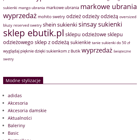
markowe ubrania
markowe ubrania
sukienki
mango ubrania
wyprzedaż
odzież
odzieży
odzieżą
mohito swetry
oversized
sinsay sukienki
shein sukienki
bluzy
reserved swetry
sklep ebutik.pl
sklepu odzieżowe
sklepu
sklep z odzieżą
odzieżowego
sukienkie
tanie sukienki do 50 zł
wyprzedaż
wyglądaj pięknie dzięki sukienkom z Butik
świąteczne
swetry
Modne stylizacje
adidas
Akcesoria
Akcesoria damskie
Aktualności
Baleriny
Basic