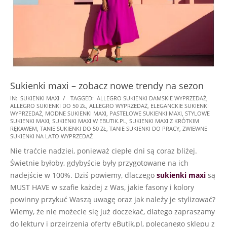
Sukienki maxi – zobacz nowe trendy na sezon
2025-
IN:
SUKIENKI MAXI
TAGGED:
ALLEGRO SUKIENKI DAMSKIE WYPRZEDAŻ
,
ALLEGRO SUKIENKI DO 50 ZŁ
,
ALLEGRO WYPRZEDAŻ
,
ELEGANCKIE SUKIENKI
10-
WYPRZEDAŻ
,
MODNE SUKIENKI MAXI
,
PASTELOWE SUKIENKI MAXI
,
STYLOWE
20
SUKIENKI MAXI
,
SUKIENKI MAXI W EBUTIK.PL
,
SUKIENKI MAXI Z KRÓTKIM
RĘKAWEM
,
TANIE SUKIENKI DO 50 ZŁ
,
TANIE SUKIENKI DO PRACY
,
ZWIEWNE
SUKIENKI NA LATO WYPRZEDAŻ
Nie traćcie nadziei, ponieważ ciepłe dni są coraz bliżej.
Świetnie byłoby, gdybyście były przygotowane na ich
nadejście w 100%. Dziś powiemy, dlaczego
sukienki maxi
są
MUST HAVE w szafie każdej z Was, jakie fasony i kolory
powinny przykuć Waszą uwagę oraz jak należy je stylizować?
Wiemy, że nie możecie się już doczekać, dlatego zapraszamy
do lektury i przejrzenia oferty eButik.pl, polecanego sklepu z