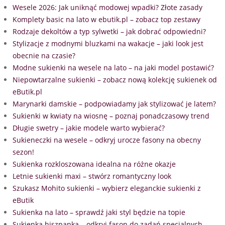
Wesele 2026: Jak uniknąć modowej wpadki? Złote zasady
Komplety basic na lato w ebutik.pl – zobacz top zestawy
Rodzaje dekoltów a typ sylwetki – jak dobrać odpowiedni?
Stylizacje z modnymi bluzkami na wakacje – jaki look jest
obecnie na czasie?
Modne sukienki na wesele na lato – na jaki model postawić?
Niepowtarzalne sukienki – zobacz nową kolekcję sukienek od
eButik.pl
Marynarki damskie – podpowiadamy jak stylizować je latem?
Sukienki w kwiaty na wiosnę – poznaj ponadczasowy trend
Długie swetry – jakie modele warto wybierać?
Sukieneczki na wesele – odkryj urocze fasony na obecny
sezon!
Sukienka rozkloszowana idealna na różne okazje
Letnie sukienki maxi – stwórz romantyczny look
Szukasz Mohito sukienki – wybierz eleganckie sukienki z
eButik
Sukienka na lato – sprawdź jaki styl będzie na topie
Sukienka hiszpanka – odkryj fason do zadań specjalnych