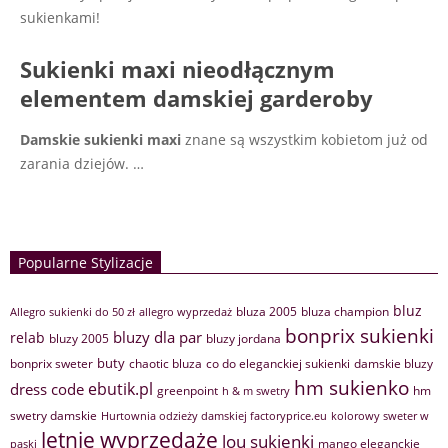
sukienkami!
Sukienki maxi nieodłącznym
elementem damskiej garderoby
Damskie sukienki maxi
znane są wszystkim kobietom już od
zarania dziejów.
…
Popularne Stylizacje
bluz
bluza 2005
bluza champion
Allegro sukienki do 50 zł
allegro wyprzedaż
bonprix sukienki
bluzy dla par
relab
bluzy 2005
bluzy jordana
buty
bonprix sweter
chaotic bluza
co do eleganckiej sukienki
damskie bluzy
hm sukienko
ebutik.pl
dress code
greenpoint
hm
h & m swetry
swetry damskie
Hurtownia odzieży damskiej factoryprice.eu
kolorowy sweter w
letnie wyprzedaże
lou sukienki
mango eleganckie
paski