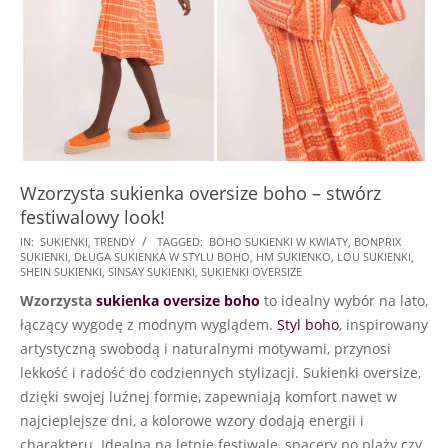
Wzorzysta sukienka oversize boho – stwórz
festiwalowy look!
2024-
IN:
SUKIENKI
,
TRENDY
TAGGED:
BOHO SUKIENKI W KWIATY
,
BONPRIX
SUKIENKI
,
DŁUGA SUKIENKA W STYLU BOHO
,
HM SUKIENKO
,
LOU SUKIENKI
,
06-
SHEIN SUKIENKI
,
SINSAY SUKIENKI
,
SUKIENKI OVERSIZE
21
Wzorzysta
sukienka oversize boho
to idealny wybór na lato,
łączący wygodę z modnym wyglądem.
Styl boho
, inspirowany
artystyczną swobodą i naturalnymi motywami, przynosi
lekkość i radość do codziennych stylizacji. Sukienki oversize,
dzięki swojej luźnej formie, zapewniają komfort nawet w
najcieplejsze dni, a kolorowe wzory dodają energii i
charakteru. Idealna na letnie festiwale, spacery po plaży czy