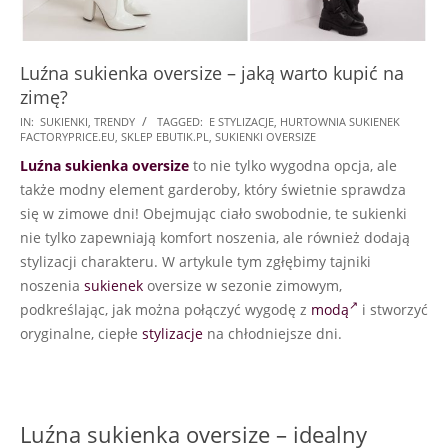
Luźna sukienka oversize – jaką warto kupić na
zimę?
2023-
IN:
SUKIENKI
,
TRENDY
TAGGED:
E STYLIZACJE
,
HURTOWNIA SUKIENEK
FACTORYPRICE.EU
,
SKLEP EBUTIK.PL
,
SUKIENKI OVERSIZE
11-
Luźna sukienka oversize
to nie tylko wygodna opcja, ale
23
także modny element garderoby, który świetnie sprawdza
się w zimowe dni! Obejmując ciało swobodnie, te sukienki
nie tylko zapewniają komfort noszenia, ale również dodają
stylizacji charakteru. W artykule tym zgłębimy tajniki
noszenia
sukienek
oversize w sezonie zimowym,
podkreślając, jak można połączyć wygodę z
modą
i stworzyć
oryginalne, ciepłe
stylizacje
na chłodniejsze dni.
Luźna sukienka oversize – idealny