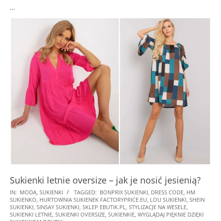
…
Sukienki letnie oversize – jak je nosić jesienią?
2023-
IN:
MODA
,
SUKIENKI
TAGGED:
BONPRIX SUKIENKI
,
DRESS CODE
,
HM
SUKIENKO
,
HURTOWNIA SUKIENEK FACTORYPRICE.EU
,
LOU SUKIENKI
,
SHEIN
09-
SUKIENKI
,
SINSAY SUKIENKI
,
SKLEP EBUTIK.PL
,
STYLIZACJE NA WESELE
,
07
SUKIENKI LETNIE
,
SUKIENKI OVERSIZE
,
SUKIENKIE
,
WYGLĄDAJ PIĘKNIE DZIĘKI