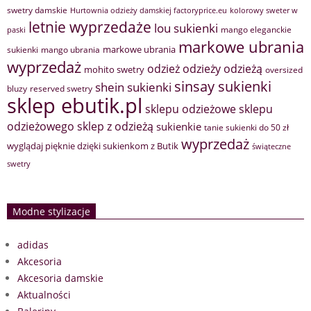
swetry damskie
Hurtownia odzieży damskiej factoryprice.eu
kolorowy sweter w
letnie wyprzedaże
lou sukienki
mango eleganckie
paski
markowe ubrania
markowe ubrania
sukienki
mango ubrania
wyprzedaż
odzież
odzieży
odzieżą
mohito swetry
oversized
sinsay sukienki
shein sukienki
bluzy
reserved swetry
sklep ebutik.pl
sklepu odzieżowe
sklepu
sklep z odzieżą
odzieżowego
sukienkie
tanie sukienki do 50 zł
wyprzedaż
wyglądaj pięknie dzięki sukienkom z Butik
świąteczne
swetry
Modne stylizacje
adidas
Akcesoria
Akcesoria damskie
Aktualności