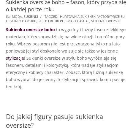
Sukienka oversize boho – fason, który przyda się
o każdej porze roku
2023-
IN:
MODA
,
SUKIENKI
TAGGED:
HURTOWNIA SUKIENEK FACTORYPRICE.EU
,
LEGGINSY DAMSKIE
,
SKLEP EBUTIK.PL
,
SMART CASUAL
,
SUKIENKI OVERSIZE
11-
Sukienka oversize boho
to wygodny i luźny fason z lekkiego
10
materiału, który sprawdzi się na wiele okazji i na różne pory
roku. Wbrew pozorom nie jest przeznaczona tylko na lato,
ponieważ jej styl doskonale wpisuje się także w jesienne
stylizacje
! Sukienki oversize w stylu boho wyróżniają się
fasonem, detalami i kolorystyką, która nadaje stylizacjom
eteryczny i kobiecy charakter. Zobacz, którą luźną sukienkę
boho wybrać do jesiennych stylizacji i sprawdź komu pasuje
ten krój.
Do jakiej figury pasuje sukienka
oversize?