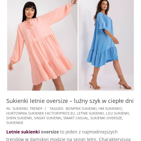
Sukienki letnie oversize – luźny szyk w ciepłe dni
2023-
IN:
SUKIENKI
,
TRENDY
TAGGED:
BONPRIX SUKIENKI
,
HM SUKIENKO
,
HURTOWNIA SUKIENEK FACTORYPRICE.EU
,
LETNIE SUKIENKI
,
LOU SUKIENKI
,
08-
SHEIN SUKIENKI
,
SINSAY SUKIENKI
,
SMART CASUAL
,
SUKIENKI OVERSIZE
,
03
SUKIENKIE
Letnie sukienki
oversize
to jeden z najmodniejszych
trendów w damskiej modzie na sezon letni. Charakteryzują