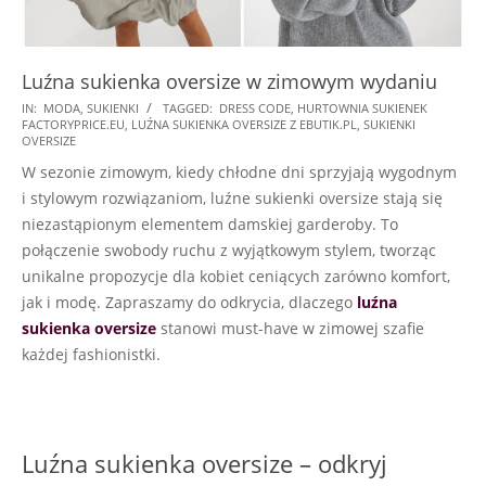
Luźna sukienka oversize w zimowym wydaniu
2024-
IN:
MODA
,
SUKIENKI
TAGGED:
DRESS CODE
,
HURTOWNIA SUKIENEK
FACTORYPRICE.EU
,
LUŹNA SUKIENKA OVERSIZE Z EBUTIK.PL
,
SUKIENKI
01-
OVERSIZE
18
W sezonie zimowym, kiedy chłodne dni sprzyjają wygodnym
i stylowym rozwiązaniom, luźne sukienki oversize stają się
niezastąpionym elementem damskiej garderoby. To
połączenie swobody ruchu z wyjątkowym stylem, tworząc
unikalne propozycje dla kobiet ceniących zarówno komfort,
jak i modę. Zapraszamy do odkrycia, dlaczego
luźna
sukienka oversize
stanowi must-have w zimowej szafie
każdej fashionistki.
Luźna sukienka oversize – odkryj