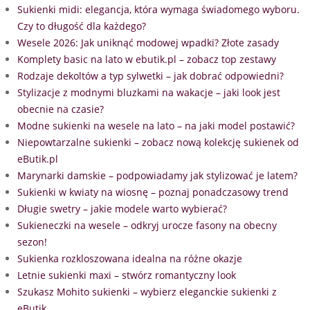
Sukienki midi: elegancja, która wymaga świadomego wyboru.
Czy to długość dla każdego?
Wesele 2026: Jak uniknąć modowej wpadki? Złote zasady
Komplety basic na lato w ebutik.pl – zobacz top zestawy
Rodzaje dekoltów a typ sylwetki – jak dobrać odpowiedni?
Stylizacje z modnymi bluzkami na wakacje – jaki look jest
obecnie na czasie?
Modne sukienki na wesele na lato – na jaki model postawić?
Niepowtarzalne sukienki – zobacz nową kolekcję sukienek od
eButik.pl
Marynarki damskie – podpowiadamy jak stylizować je latem?
Sukienki w kwiaty na wiosnę – poznaj ponadczasowy trend
Długie swetry – jakie modele warto wybierać?
Sukieneczki na wesele – odkryj urocze fasony na obecny
sezon!
Sukienka rozkloszowana idealna na różne okazje
Letnie sukienki maxi – stwórz romantyczny look
Szukasz Mohito sukienki – wybierz eleganckie sukienki z
eButik