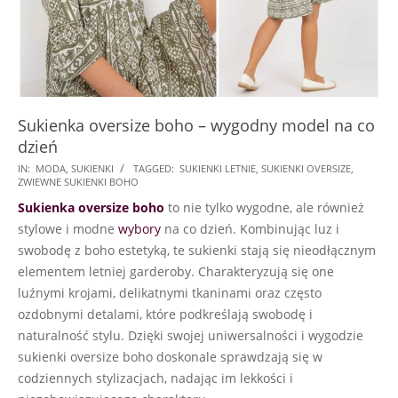
Sukienka oversize boho – wygodny model na co
dzień
2024-
IN:
MODA
,
SUKIENKI
TAGGED:
SUKIENKI LETNIE
,
SUKIENKI OVERSIZE
,
ZWIEWNE SUKIENKI BOHO
03-
Sukienka oversize boho
to nie tylko wygodne, ale również
04
stylowe i modne
wybory
na co dzień. Kombinując luz i
swobodę z boho estetyką, te sukienki stają się nieodłącznym
elementem letniej garderoby. Charakteryzują się one
luźnymi krojami, delikatnymi tkaninami oraz często
ozdobnymi detalami, które podkreślają swobodę i
naturalność stylu. Dzięki swojej uniwersalności i wygodzie
sukienki oversize boho doskonale sprawdzają się w
codziennych stylizacjach, nadając im lekkości i