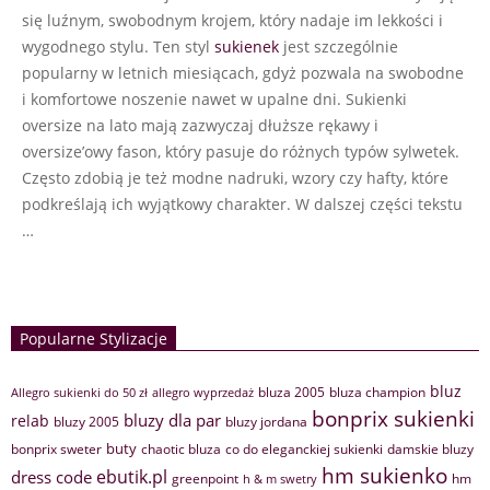
się luźnym, swobodnym krojem, który nadaje im lekkości i
wygodnego stylu. Ten styl
sukienek
jest szczególnie
popularny w letnich miesiącach, gdyż pozwala na swobodne
i komfortowe noszenie nawet w upalne dni. Sukienki
oversize na lato mają zazwyczaj dłuższe rękawy i
oversize’owy fason, który pasuje do różnych typów sylwetek.
Często zdobią je też modne nadruki, wzory czy hafty, które
podkreślają ich wyjątkowy charakter. W dalszej części tekstu
…
Popularne Stylizacje
bluz
bluza 2005
bluza champion
Allegro sukienki do 50 zł
allegro wyprzedaż
bonprix sukienki
bluzy dla par
relab
bluzy 2005
bluzy jordana
buty
bonprix sweter
chaotic bluza
co do eleganckiej sukienki
damskie bluzy
hm sukienko
ebutik.pl
dress code
greenpoint
hm
h & m swetry