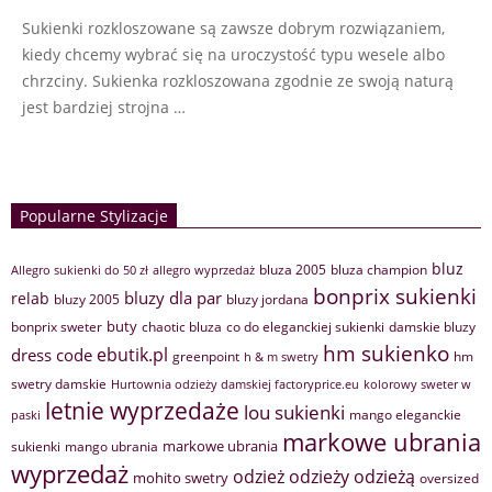
Sukienki rozkloszowane są zawsze dobrym rozwiązaniem,
kiedy chcemy wybrać się na uroczystość typu wesele albo
chrzciny. Sukienka rozkloszowana zgodnie ze swoją naturą
jest bardziej strojna …
Popularne Stylizacje
bluz
bluza 2005
bluza champion
Allegro sukienki do 50 zł
allegro wyprzedaż
bonprix sukienki
bluzy dla par
relab
bluzy 2005
bluzy jordana
buty
bonprix sweter
chaotic bluza
co do eleganckiej sukienki
damskie bluzy
hm sukienko
ebutik.pl
dress code
greenpoint
hm
h & m swetry
swetry damskie
Hurtownia odzieży damskiej factoryprice.eu
kolorowy sweter w
letnie wyprzedaże
lou sukienki
mango eleganckie
paski
markowe ubrania
markowe ubrania
sukienki
mango ubrania
wyprzedaż
odzież
odzieży
odzieżą
mohito swetry
oversized