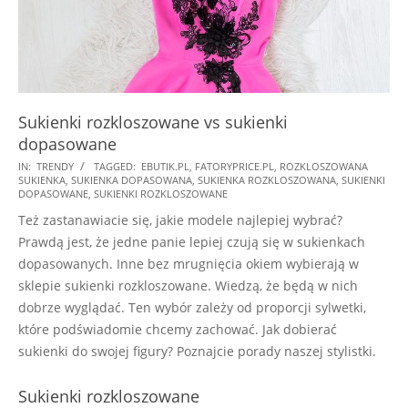
Sukienki rozkloszowane vs sukienki
dopasowane
2018-
IN:
TRENDY
TAGGED:
EBUTIK.PL
,
FATORYPRICE.PL
,
ROZKLOSZOWANA
SUKIENKA
,
SUKIENKA DOPASOWANA
,
SUKIENKA ROZKLOSZOWANA
,
SUKIENKI
10-
DOPASOWANE
,
SUKIENKI ROZKLOSZOWANE
12
Też zastanawiacie się, jakie modele najlepiej wybrać?
Prawdą jest, że jedne panie lepiej czują się w sukienkach
dopasowanych. Inne bez mrugnięcia okiem wybierają w
sklepie sukienki rozkloszowane. Wiedzą, że będą w nich
dobrze wyglądać. Ten wybór zależy od proporcji sylwetki,
które podświadomie chcemy zachować. Jak dobierać
sukienki do swojej figury? Poznajcie porady naszej stylistki.
Sukienki rozkloszowane