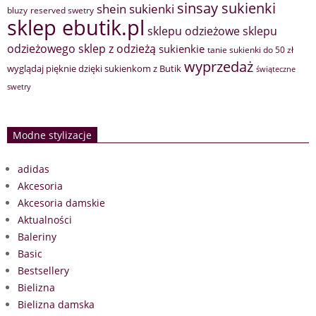
sinsay sukienki
shein sukienki
bluzy
reserved swetry
sklep ebutik.pl
sklepu odzieżowe
sklepu
sklep z odzieżą
odzieżowego
sukienkie
tanie sukienki do 50 zł
wyprzedaż
wyglądaj pięknie dzięki sukienkom z Butik
świąteczne
swetry
Modne stylizacje
adidas
Akcesoria
Akcesoria damskie
Aktualności
Baleriny
Basic
Bestsellery
Bielizna
Bielizna damska