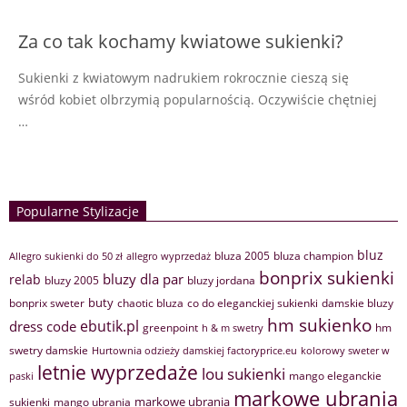
Za co tak kochamy kwiatowe sukienki?
Sukienki z kwiatowym nadrukiem rokrocznie cieszą się
wśród kobiet olbrzymią popularnością. Oczywiście chętniej
…
Popularne Stylizacje
bluz
bluza 2005
bluza champion
Allegro sukienki do 50 zł
allegro wyprzedaż
bonprix sukienki
bluzy dla par
relab
bluzy 2005
bluzy jordana
buty
bonprix sweter
chaotic bluza
co do eleganckiej sukienki
damskie bluzy
hm sukienko
ebutik.pl
dress code
greenpoint
hm
h & m swetry
swetry damskie
Hurtownia odzieży damskiej factoryprice.eu
kolorowy sweter w
letnie wyprzedaże
lou sukienki
mango eleganckie
paski
markowe ubrania
markowe ubrania
sukienki
mango ubrania