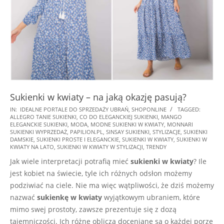
Sukienki w kwiaty – na jaką okazję pasują?
2025-
IN:
IDEALNE PORTALE DO SPRZEDAŻY UBRAŃ
,
SHOPONLINE
TAGGED:
ALLEGRO TANIE SUKIENKI
,
CO DO ELEGANCKIEJ SUKIENKI
,
MANGO
04-
ELEGANCKIE SUKIENKI
,
MODA
,
MODNE SUKIENKI W KWIATY
,
MONNARI
01
SUKIENKI WYPRZEDAŻ
,
PAPILION.PL
,
SINSAY SUKIENKI
,
STYLIZACJE
,
SUKIENKI
DAMSKIE
,
SUKIENKI PROSTE I ELEGANCKIE
,
SUKIENKI W KWIATY
,
SUKIENKI W
KWIATY NA LATO
,
SUKIENKI W KWIATY W STYLIZACJI
,
TRENDY
Jak wiele interpretacji potrafią mieć
sukienki w kwiaty
? Ile
jest kobiet na świecie, tyle ich różnych odsłon możemy
podziwiać na ciele. Nie ma więc wątpliwości, że dziś możemy
nazwać
sukienkę w kwiaty
wyjątkowym ubraniem, które
mimo swej prostoty, zawsze prezentuje się z dozą
tajemniczości. Ich różne oblicza doceniane są o każdej porze