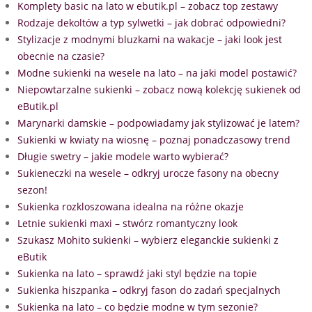
Komplety basic na lato w ebutik.pl – zobacz top zestawy
Rodzaje dekoltów a typ sylwetki – jak dobrać odpowiedni?
Stylizacje z modnymi bluzkami na wakacje – jaki look jest
obecnie na czasie?
Modne sukienki na wesele na lato – na jaki model postawić?
Niepowtarzalne sukienki – zobacz nową kolekcję sukienek od
eButik.pl
Marynarki damskie – podpowiadamy jak stylizować je latem?
Sukienki w kwiaty na wiosnę – poznaj ponadczasowy trend
Długie swetry – jakie modele warto wybierać?
Sukieneczki na wesele – odkryj urocze fasony na obecny
sezon!
Sukienka rozkloszowana idealna na różne okazje
Letnie sukienki maxi – stwórz romantyczny look
Szukasz Mohito sukienki – wybierz eleganckie sukienki z
eButik
Sukienka na lato – sprawdź jaki styl będzie na topie
Sukienka hiszpanka – odkryj fason do zadań specjalnych
Sukienka na lato – co będzie modne w tym sezonie?