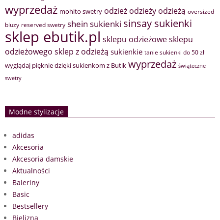
wyprzedaż
odzież
odzieży
odzieżą
mohito swetry
oversized
sinsay sukienki
shein sukienki
bluzy
reserved swetry
sklep ebutik.pl
sklepu odzieżowe
sklepu
sklep z odzieżą
odzieżowego
sukienkie
tanie sukienki do 50 zł
wyprzedaż
wyglądaj pięknie dzięki sukienkom z Butik
świąteczne
swetry
Modne stylizacje
adidas
Akcesoria
Akcesoria damskie
Aktualności
Baleriny
Basic
Bestsellery
Bielizna