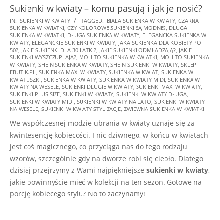
Sukienki w kwiaty – komu pasują i jak je nosić?
2025-
IN:
SUKIENKI W KWIATY
TAGGED:
BIALA SUKIENKA W KWIATY
,
CZARNA
SUKIENKA W KWIATKI
,
CZY KOLOROWE SUKIENKI SĄ MODNE?
,
DLUGA
01-
SUKIENKA W KWIATKI
,
DŁUGA SUKIENKA W KWIATY
,
ELEGANCKA SUKIENKA W
25
KWIATY
,
ELEGANCKIE SUKIENKI W KWIATY
,
JAKA SUKIENKA DLA KOBIETY PO
50?
,
JAKIE SUKIENKI DLA 30 LATKI?
,
JAKIE SUKIENKI ODMŁADZAJĄ?
,
JAKIE
SUKIENKI WYSZCZUPLAJĄ?
,
MOHITO SUKIENKA W KWIATKI
,
MOHITO SUKIENKA
W KWIATY
,
SHEIN SUKIENKA W KWIATY
,
SHEIN SUKIENKI W KWIATY
,
SKLEP
EBUTIK.PL
,
SUKIENKA MAXI W KWIATY
,
SUKIENKA W KWIAT
,
SUKIENKA W
KWIATUSZKI
,
SUKIENKA W KWIATY
,
SUKIENKA W KWIATY MIDI
,
SUKIENKA W
KWIATY NA WESELE
,
SUKIENKI DLUGIE W KWIATY
,
SUKIENKI MAXI W KWIATY
,
SUKIENKI PLUS SIZE
,
SUKIENKI W KWIATY
,
SUKIENKI W KWIATY DŁUGA
,
SUKIENKI W KWIATY MIDI
,
SUKIENKI W KWIATY NA LATO
,
SUKIENKI W KWIATY
NA WESELE
,
SUKIENKI W KWIATY STYLIZACJE
,
ZWIEWNA SUKIENKA W KWIATKI
We współczesnej modzie ubrania w kwiaty uznaje się za
kwintesencję kobiecości. I nic dziwnego, w końcu w kwiatach
jest coś magicznego, co przyciąga nas do tego rodzaju
wzorów, szczególnie gdy na dworze robi się ciepło. Dlatego
dzisiaj przejrzymy z Wami najpiękniejsze
sukienki w kwiaty
,
jakie powinnyście mieć w kolekcji na ten sezon. Gotowe na
porcję kobiecego stylu? No to zaczynamy!