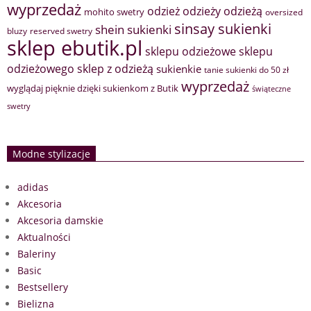
wyprzedaż
odzież
odzieży
odzieżą
mohito swetry
oversized
sinsay sukienki
shein sukienki
bluzy
reserved swetry
sklep ebutik.pl
sklepu odzieżowe
sklepu
sklep z odzieżą
odzieżowego
sukienkie
tanie sukienki do 50 zł
wyprzedaż
wyglądaj pięknie dzięki sukienkom z Butik
świąteczne
swetry
Modne stylizacje
adidas
Akcesoria
Akcesoria damskie
Aktualności
Baleriny
Basic
Bestsellery
Bielizna