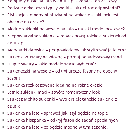
Komplety basic na lato w ebutik.pl – zobacz top zestawy
Rodzaje dekoltów a typ sylwetki – jak dobrać odpowiedni?
Stylizacje z modnymi bluzkami na wakacje – jaki look jest
obecnie na czasie?
Modne sukienki na wesele na lato – na jaki model postawić?
Niepowtarzalne sukienki – zobacz nową kolekcję sukienek od
eButik.pl
Marynarki damskie – podpowiadamy jak stylizować je latem?
Sukienki w kwiaty na wiosnę – poznaj ponadczasowy trend
Długie swetry – jakie modele warto wybierać?
Sukieneczki na wesele – odkryj urocze fasony na obecny
sezon!
Sukienka rozkloszowana idealna na różne okazje
Letnie sukienki maxi – stwórz romantyczny look
Szukasz Mohito sukienki – wybierz eleganckie sukienki z
eButik
Sukienka na lato – sprawdź jaki styl będzie na topie
Sukienka hiszpanka – odkryj fason do zadań specjalnych
Sukienka na lato – co będzie modne w tym sezonie?