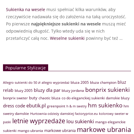
Sukienka na wesele
musi spełniać kilka warunków, aby
rzeczywiście nadawała się do założenia na taką uroczystość.
Po pierwsze
najpiękniejsze sukienki na wesele
muszą mieć
odpowiednią długość. Tylko wtedy uda się w nich
przetańczyć całą noc.
Weselne sukienki
powinny być też …
Popularne Stylizacje
bluz
bluza 2005
bluza champion
Allegro sukienki do 50 zł
allegro wyprzedaż
bonprix sukienki
bluzy dla par
relab
bluzy 2005
bluzy jordana
buty
bonprix sweter
chaotic bluza
co do eleganckiej sukienki
damskie bluzy
hm sukienko
ebutik.pl
dress code
greenpoint
hm
h & m swetry
swetry damskie
Hurtownia odzieży damskiej factoryprice.eu
kolorowy sweter w
letnie wyprzedaże
lou sukienki
mango eleganckie
paski
markowe ubrania
markowe ubrania
sukienki
mango ubrania