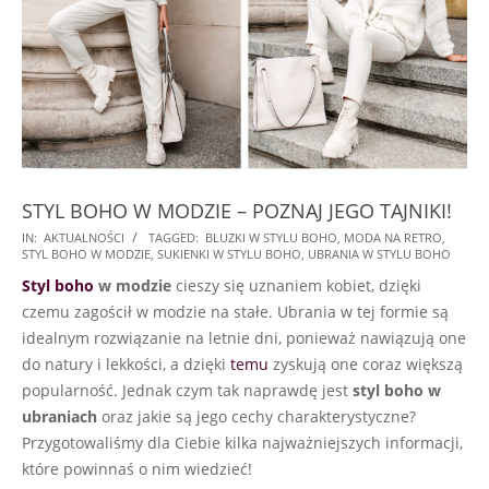
STYL BOHO W MODZIE – POZNAJ JEGO TAJNIKI!
2025-
IN:
AKTUALNOŚCI
TAGGED:
BLUZKI W STYLU BOHO
,
MODA NA RETRO
,
STYL BOHO W MODZIE
,
SUKIENKI W STYLU BOHO
,
UBRANIA W STYLU BOHO
08-
Styl boho
w modzie
cieszy się uznaniem kobiet, dzięki
08
czemu zagościł w modzie na stałe. Ubrania w tej formie są
idealnym rozwiązanie na letnie dni, ponieważ nawiązują one
do natury i lekkości, a dzięki
temu
zyskują one coraz większą
popularność. Jednak czym tak naprawdę jest
styl boho w
ubraniach
oraz jakie są jego cechy charakterystyczne?
Przygotowaliśmy dla Ciebie kilka najważniejszych informacji,
które powinnaś o nim wiedzieć!