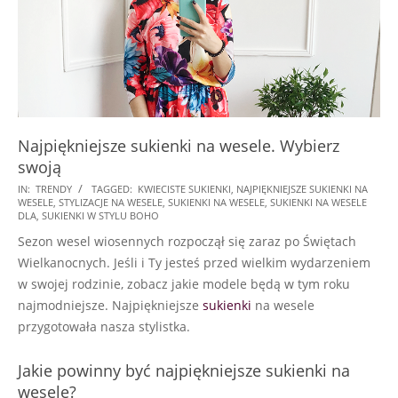
Najpiękniejsze sukienki na wesele. Wybierz
swoją
2018-
IN:
TRENDY
TAGGED:
KWIECISTE SUKIENKI
,
NAJPIĘKNIEJSZE SUKIENKI NA
WESELE
,
STYLIZACJE NA WESELE
,
SUKIENKI NA WESELE
,
SUKIENKI NA WESELE
04-
DLA
,
SUKIENKI W STYLU BOHO
29
Sezon wesel wiosennych rozpoczął się zaraz po Świętach
Wielkanocnych. Jeśli i Ty jesteś przed wielkim wydarzeniem
w swojej rodzinie, zobacz jakie modele będą w tym roku
najmodniejsze. Najpiękniejsze
sukienki
na wesele
przygotowała nasza stylistka.
Jakie powinny być najpiękniejsze sukienki na
wesele?