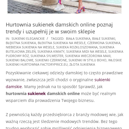
Hurtownia sukienek damskich online poznaj
trendy i uzupełnij je w swoim sklepie
2025-
IN:
SUKIENKI ELEGANCKIE
TAGGED:
BIAŁA SUKIENKA
,
BIAŁE SUKIENKI
,
BŁĘKITNA SUKIENKA
,
BŁEKITNA SUKIENKA NA WESELE
,
CZERWONA SUKIENKA
,
01-
NIEBIESKA SUKIENKA NA WESELE
,
SUKIEKA ROZKLOSZOWANA
,
SUKIENKA
19
BUTELKOWA ZIELEŃ
,
SUKIENKA KWIATY
,
SUKIENKA MIDI NA WESELE
,
SUKIENKA
PUDROWY RÓŻ
,
SUKIENKA SYLWESTER
,
SUKIENKA WIECZOROWA MAXI
,
SUKIENKI BALOWE
,
SUKIENKI CZERWONE
,
SUKIENKI W STYLU BOHO
,
WŁOSKIE
SUKIENKI HURTOWNIA FACTORYPRICE.EU
,
ZŁOTA SUKIENKA
Pozyskiwanie ciekawej odzieży damskiej to często prawdziwe
wyzwanie, zwłaszcza jeśli chodzi o oryginalne
sukienki
damskie
. Mamy jednak na to sposób! Sprawdź, jak
hurtownia
sukienek
damskich online
może być realnym
wsparciem dla prowadzenia Twojego biznesu.
Z pewnością każdy przedsiębiorca z branży modowej wie, jak
ważną rzeczą jest śledzenie modowych trendów. Bez tego
trudno wyobrazić sobie możliwość odniesienia biznesowego