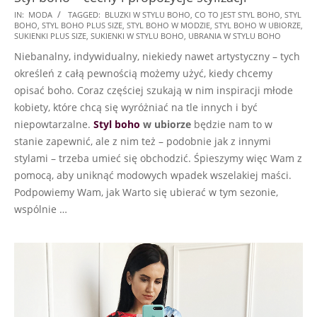
2021-
IN:
MODA
TAGGED:
BLUZKI W STYLU BOHO
,
CO TO JEST STYL BOHO
,
STYL
BOHO
,
STYL BOHO PLUS SIZE
,
STYL BOHO W MODZIE
,
STYL BOHO W UBIORZE
,
05-
SUKIENKI PLUS SIZE
,
SUKIENKI W STYLU BOHO
,
UBRANIA W STYLU BOHO
04
Niebanalny, indywidualny, niekiedy nawet artystyczny – tych
określeń z całą pewnością możemy użyć, kiedy chcemy
opisać boho. Coraz częściej szukają w nim inspiracji młode
kobiety, które chcą się wyróżniać na tle innych i być
niepowtarzalne.
Styl boho
w ubiorze
będzie nam to w
stanie zapewnić, ale z nim też – podobnie jak z innymi
stylami – trzeba umieć się obchodzić. Śpieszymy więc Wam z
pomocą, aby uniknąć modowych wpadek wszelakiej maści.
Podpowiemy Wam, jak Warto się ubierać w tym sezonie,
wspólnie …