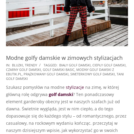
Modne golfy damskie w zimowych stylizacjach
2022-
IN:
BLUZKI
,
TRENDY
TAGGED:
BIAŁY GOLF DAMSKI
,
CIEPŁY GOLF DAMSKI
,
CZARNY GOLF DAMSKI
,
GOLF DAMSKI BASIC
,
MODNY GOLF DAMSKI Z
01-
EBUTIK.PL
,
PRĄŻKOWANY GOLF DAMSKI
,
SWETERKOWY GOLF DAMSKI
,
TANI
14
GOLF DAMSKI
Szukasz pomysłów na modne
stylizacje
na zimę, w której
główną rolę odgrywa
golf damski
? Ten ponadczasowy
element garderoby obecny jest w naszych szafach już od
dawna. Świetnie wygląda, jest w nim ciepło, a do tego
dopasowuje się do każdego stylu – od romantycznego, przez
casualowy, na rockowym wydaniu kończąc. przeczytaj w
naszym dzisiejszym wpisie, jak wykorzystać go w swoich