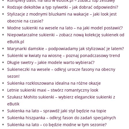
Komplety basic na lato w ebutik.pl – zobacz top zestawy
Rodzaje dekoltów a typ sylwetki – jak dobrać odpowiedni?
Stylizacje z modnymi bluzkami na wakacje – jaki look jest
obecnie na czasie?
Modne sukienki na wesele na lato – na jaki model postawić?
Niepowtarzalne sukienki – zobacz nową kolekcję sukienek od
eButik.pl
Marynarki damskie – podpowiadamy jak stylizować je latem?
Sukienki w kwiaty na wiosnę – poznaj ponadczasowy trend
Długie swetry – jakie modele warto wybierać?
Sukieneczki na wesele – odkryj urocze fasony na obecny
sezon!
Sukienka rozkloszowana idealna na różne okazje
Letnie sukienki maxi – stwórz romantyczny look
Szukasz Mohito sukienki – wybierz eleganckie sukienki z
eButik
Sukienka na lato – sprawdź jaki styl będzie na topie
Sukienka hiszpanka – odkryj fason do zadań specjalnych
Sukienka na lato – co będzie modne w tym sezonie?