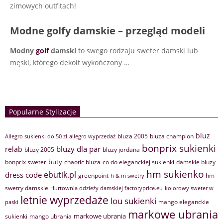
zimowych outfitach!
Modne golfy damskie – przegląd modeli
Modny
golf
damski
to swego rodzaju sweter damski lub
męski, którego dekolt wykończony
…
Popularne Stylizacje
bluz
bluza 2005
bluza champion
Allegro sukienki do 50 zł
allegro wyprzedaż
bonprix sukienki
bluzy dla par
relab
bluzy 2005
bluzy jordana
buty
bonprix sweter
chaotic bluza
co do eleganckiej sukienki
damskie bluzy
hm sukienko
ebutik.pl
dress code
greenpoint
hm
h & m swetry
swetry damskie
Hurtownia odzieży damskiej factoryprice.eu
kolorowy sweter w
letnie wyprzedaże
lou sukienki
mango eleganckie
paski
markowe ubrania
markowe ubrania
sukienki
mango ubrania