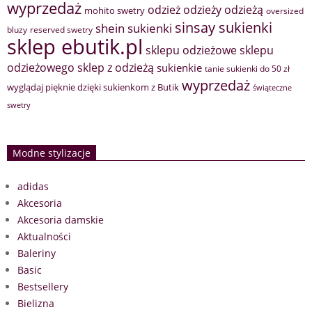
wyprzedaż
odzież
odzieży
odzieżą
mohito swetry
oversized
sinsay sukienki
shein sukienki
bluzy
reserved swetry
sklep ebutik.pl
sklepu odzieżowe
sklepu
sklep z odzieżą
odzieżowego
sukienkie
tanie sukienki do 50 zł
wyprzedaż
wyglądaj pięknie dzięki sukienkom z Butik
świąteczne
swetry
Modne stylizacje
adidas
Akcesoria
Akcesoria damskie
Aktualności
Baleriny
Basic
Bestsellery
Bielizna