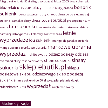
bluza 2005
bluza champion
Allegro sukienki do 50 zł
allegro wyprzedaż
bonprix
bluzy dla par
bluz relab
bluzy 2005
bluzy jordana
sukienki
buty
bonprix sweter
chaotic bluza
co do eleganckiej
ebutik.pl
dress code
sukienki
greenpoint
damskie bluzy
h & m
hm sukienko
hm swetry damskie
swetry
Hurtownia odzieży
letnie
damskiej factoryprice.eu
kolorowy sweter w paski
wyprzedaże
lou sukienki
mango eleganckie sukienki
markowe ubrania
markowe ubrania
mango ubrania
wyprzedaż
odzież
odzieży
odzieżą
mohito swetry
sinsay
shein sukienki
oversized bluzy
reserved swetry
sklep ebutik.pl
sukienki
sklepu
sklep z odzieżą
odzieżowe
sklepu odzieżowego
sukienkie
wyglądaj pięknie dzięki
tanie sukienki do 50 zł
wyprzedaż
sukienkom z Butik
świąteczne swetry
Modne stylizacje