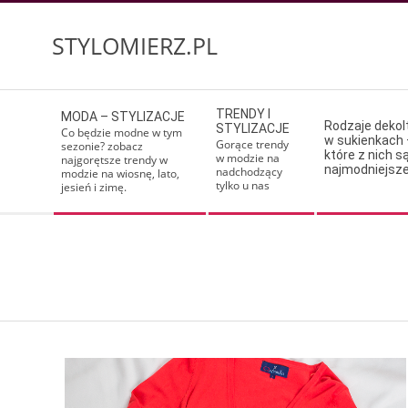
Skip
to
STYLOMIERZ.PL
content
Secondary
TRENDY I
MODA – STYLIZACJE
Navigation
Rodzaje deko
STYLIZACJE
Co będzie modne w tym
w sukienkach 
Menu
Gorące trendy
sezonie? zobacz
które z nich s
w modzie na
najgorętsze trendy w
najmodniejsz
nadchodzący
modzie na wiosnę, lato,
tylko u nas
jesień i zimę.