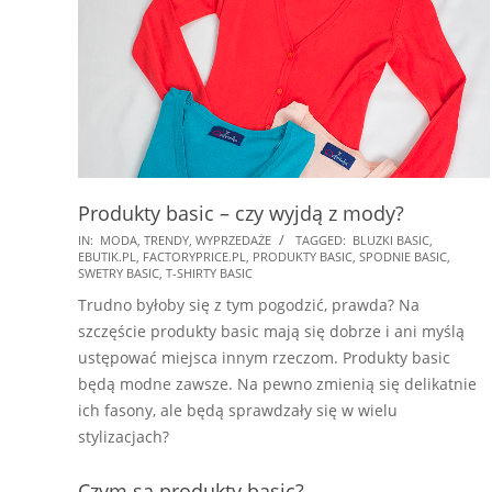
Produkty basic – czy wyjdą z mody?
2018-
IN:
MODA
,
TRENDY
,
WYPRZEDAŻE
TAGGED:
BLUZKI BASIC
,
EBUTIK.PL
,
FACTORYPRICE.PL
,
PRODUKTY BASIC
,
SPODNIE BASIC
,
09-
SWETRY BASIC
,
T-SHIRTY BASIC
27
Trudno byłoby się z tym pogodzić, prawda? Na
szczęście produkty basic mają się dobrze i ani myślą
ustępować miejsca innym rzeczom. Produkty basic
będą modne zawsze. Na pewno zmienią się delikatnie
ich fasony, ale będą sprawdzały się w wielu
stylizacjach?
Czym są produkty basic?