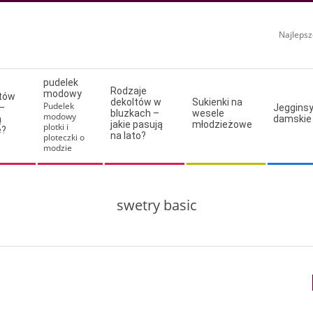
Najlepsz
pudelek
Rodzaje
modowy
ltów
dekoltów w
Sukienki na
Pudelek
–
Jeggins
bluzkach –
wesele
modowy
ą
damskie
jakie pasują
młodzieżowe
plotki i
e?
na lato?
ploteczki o
modzie
swetry basic