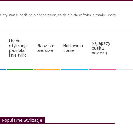
e stylizacje, bądź na bieżąco z tym, co dzieje się w świecie mody, urody
Uroda –
Najlepszy
y
stylizacja
Płaszcze
Hurtownia
butik z
paznokci
oversize
opinie
odzieżą
i nie tylko
Popularne Stylizacje