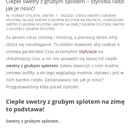
Ciepłe swetry z grubym splotem – stylistka radzi
jak je nosić!
2021-
IN:
PORADY STYLISTKI
,
SWETRY
TAGGED:
CIEPŁE SWETRY Z GRUBYM
SPLOTEM
,
DŁUGIE SWETRY Z GRUBYM SPLOTEM NA EBUTIK.PL
,
OVERSIZOWE
12-
SWETRY Z GRUBYM SPLOTEM
,
SWETRY NA ZIMĘ Z GRUBYM SPLOTEM
,
SWETRY
13
Z GOLFEM Z GRUBYM SPLOTEM
Za oknem coraz zimniej i mroźnej, a pierwszy dzień zimy
zbliża się nieubłaganie. To ostatni dzwonek, aby zadbać o
zimową garderobę! Czas przemyśleć
stylizacje
na
chłodniejszy czas, a nic nie sprawdzi się lepiej niż ciepłe
swetry z grubym splotem
. Łatwo stworzyć z nimi modne,
zimowe outfity, a do tego wyglądają modnie, stylowo i jest w
nich bardzo ciepło. Zastanawiasz się, jak je nosić?
Przygotowaliśmy kilka porad stylistki!
Ciepłe swetry z grubym splotem na zimę
to podstawa!
Swetry z grubym splotem
…