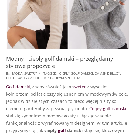
Modny i ciepły golf damski – przeglądamy
stylowe propozycje
2024-
IN:
MODA
,
SWETRY
TAGGED:
CIEPŁY GOLF DAMSKI
,
DAMSKIE BLUZY
,
GOLF
,
SWETRY Z GOLFEM Z GRUBYM SPLOTEM
01-
Golf damski
, znany również jako
sweter
z wysokim
13
kołnierzem, od lat cieszy się uznaniem w modowym świecie.
Jednak w dzisiejszych czasach to nieco więcej niż tylko
element garderoby zapewniający ciepło.
Ciepły golf damski
stał się synonimem modowego stylu, łącząc w sobie
funkcjonalność z wyrafinowanym designem. W tym artykule
przyjrzymy się, jak
ciepły
golf
damski
staje się kluczowym