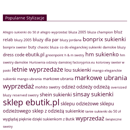
Popularne Stylizacje
bluz
bluza 2005
bluza champion
Allegro sukienki do 50 zł
allegro wyprzedaż
bonprix sukienki
bluzy dla par
relab
bluzy 2005
bluzy jordana
buty
bonprix sweter
chaotic bluza
co do eleganckiej sukienki
damskie bluzy
hm sukienko
ebutik.pl
dress code
greenpoint
hm
h & m swetry
swetry damskie
Hurtownia odzieży damskiej factoryprice.eu
kolorowy sweter w
letnie wyprzedaże
lou sukienki
mango eleganckie
paski
markowe ubrania
markowe ubrania
sukienki
mango ubrania
wyprzedaż
odzież
odzieży
odzieżą
mohito swetry
oversized
sinsay sukienki
shein sukienki
bluzy
reserved swetry
sklep ebutik.pl
sklepu odzieżowe
sklepu
sklep z odzieżą
odzieżowego
sukienkie
tanie sukienki do 50 zł
wyprzedaż
wyglądaj pięknie dzięki sukienkom z Butik
świąteczne
swetry