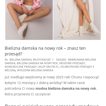
Bielizna damska na nowy rok – znasz ten
przesąd?
2025-
IN:
BIELIZNA DAMSKA
,
BIUSTONOSZE
TAGGED:
BAWEŁNIANA BIELIZNA
DAMSKA
,
BIELIZNA DAMSKA NA NOWY ROK
,
MODOWE PRZESĄDY
,
08-
NOWOROCZNE PRZESĄDY
,
SKLEP EBUTIK.PL
,
SYLWESTROWE PRZESĄDY Z
24
BIELIZNĄ
,
WYGODNA BIELIZNA DAMSKA
Już niedługo wejdziemy w nowy 2023 rok! Chcesz rozpocząć
kolejne 12 miesięcy z dobrą wróżbą? W takim razie
potrzebna Ci nowa
modna bielizna damska na nowy rok
,
która przyniesie Ci szczęście!