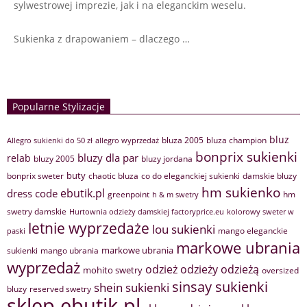
sylwestrowej imprezie, jak i na eleganckim weselu.
Sukienka z drapowaniem – dlaczego …
Popularne Stylizacje
bluz
bluza 2005
bluza champion
Allegro sukienki do 50 zł
allegro wyprzedaż
bonprix sukienki
bluzy dla par
relab
bluzy 2005
bluzy jordana
buty
bonprix sweter
chaotic bluza
co do eleganckiej sukienki
damskie bluzy
hm sukienko
ebutik.pl
dress code
greenpoint
hm
h & m swetry
swetry damskie
Hurtownia odzieży damskiej factoryprice.eu
kolorowy sweter w
letnie wyprzedaże
lou sukienki
mango eleganckie
paski
markowe ubrania
markowe ubrania
sukienki
mango ubrania
wyprzedaż
odzież
odzieży
odzieżą
mohito swetry
oversized
sinsay sukienki
shein sukienki
bluzy
reserved swetry
sklep ebutik.pl