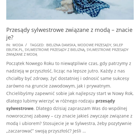
Przesądy sylwestrowe związane z modą – znacie
je?
2024-
IN:
MODA
TAGGED:
BIELIZNA DAMSKA
,
MODOWE PRZESĄDY
,
SKLEP
EBUTIK.PL
,
SYLWESTROWE PRZESĄDY Z BIELIZNĄ
,
SYLWESTROWE PRZESĄDY
10-
ZWIĄZANE Z MODĄ
29
Początek Nowego Roku to niewątpliwie czas, gdy patrzymy z
nadzieją w przyszłość, licząc na lepsze jutro. Każdy z nas
chciałby być zdrowy, żyć dostatniej i odnosić same sukcesy
zarówno na gruncie zawodowym, jak i prywatnym.
Chcielibyśmy zapewnić sobie jak najlepszy start w Nowy Rok,
dlatego lubimy wierzyć w różnego rodzaju
przesądy
sylwestrowe
. Dlatego dzisiaj zapraszam Was do wspólnej
noworocznej zabawy – czy znacie jakieś zwyczaje związane z
modą i ubiorem? Stosujecie je w Sylwestra, żeby pozytywnie
„zaczarować” swoją przyszłość? Jeśli …