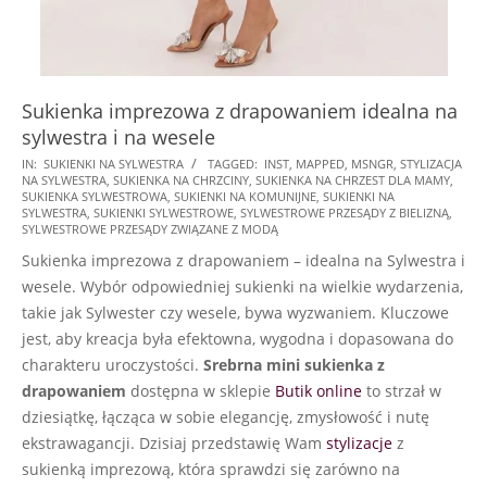
Sukienka imprezowa z drapowaniem idealna na
sylwestra i na wesele
2024-
IN:
SUKIENKI NA SYLWESTRA
TAGGED:
INST
,
MAPPED
,
MSNGR
,
STYLIZACJA
NA SYLWESTRA
,
SUKIENKA NA CHRZCINY
,
SUKIENKA NA CHRZEST DLA MAMY
,
10-
SUKIENKA SYLWESTROWA
,
SUKIENKI NA KOMUNIJNE
,
SUKIENKI NA
28
SYLWESTRA
,
SUKIENKI SYLWESTROWE
,
SYLWESTROWE PRZESĄDY Z BIELIZNĄ
,
SYLWESTROWE PRZESĄDY ZWIĄZANE Z MODĄ
Sukienka imprezowa z drapowaniem – idealna na Sylwestra i
wesele. Wybór odpowiedniej sukienki na wielkie wydarzenia,
takie jak Sylwester czy wesele, bywa wyzwaniem. Kluczowe
jest, aby kreacja była efektowna, wygodna i dopasowana do
charakteru uroczystości.
Srebrna mini sukienka z
drapowaniem
dostępna w sklepie
Butik online
to strzał w
dziesiątkę, łącząca w sobie elegancję, zmysłowość i nutę
ekstrawagancji. Dzisiaj przedstawię Wam
stylizacje
z
sukienką imprezową, która sprawdzi się zarówno na