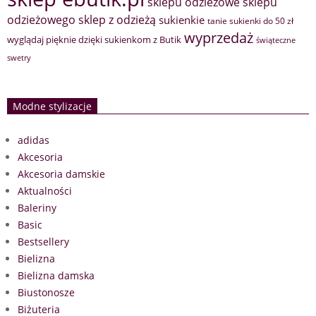
sklepu odzieżowe
sklepu
sklep z odzieżą
odzieżowego
sukienkie
tanie sukienki do 50 zł
wyprzedaż
wyglądaj pięknie dzięki sukienkom z Butik
świąteczne
swetry
Modne stylizacje
adidas
Akcesoria
Akcesoria damskie
Aktualności
Baleriny
Basic
Bestsellery
Bielizna
Bielizna damska
Biustonosze
Biżuteria