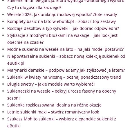
Sukienki midi: elegancja, która wymaga świadomego wyboru.
Czy to długość dla każdego?
Wesele 2026: Jak uniknąć modowej wpadki? Złote zasady
Komplety basic na lato w ebutik.pl – zobacz top zestawy
Rodzaje dekoltów a typ sylwetki – jak dobrać odpowiedni?
Stylizacje z modnymi bluzkami na wakacje – jaki look jest
obecnie na czasie?
Modne sukienki na wesele na lato – na jaki model postawić?
Niepowtarzalne sukienki – zobacz nową kolekcję sukienek od
eButik.pl
Marynarki damskie – podpowiadamy jak stylizować je latem?
Sukienki w kwiaty na wiosnę – poznaj ponadczasowy trend
Długie swetry – jakie modele warto wybierać?
Sukieneczki na wesele – odkryj urocze fasony na obecny
sezon!
Sukienka rozkloszowana idealna na różne okazje
Letnie sukienki maxi – stwórz romantyczny look
Szukasz Mohito sukienki – wybierz eleganckie sukienki z
eButik