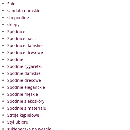
Sale
sandału damskie
shoponline
sklepy
Spódnice
Spódnice basic
Spódnice damskie
Spódnice dresowe
Spodnie
Spodnie cygaretki
Spodnie damskie
Spodnie dresowe
Spodnie eleganckie
Spodnie męskie
Spodnie z ekoskóry
Spodnie z materiału
Stroje kąpielowe
Styl ubioru
sukieneczka na wesele