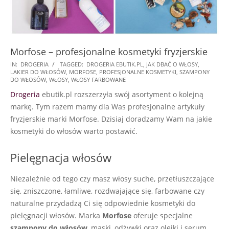
Morfose – profesjonalne kosmetyki fryzjerskie
2025-
IN:
DROGERIA
TAGGED:
DROGERIA EBUTIK.PL
,
JAK DBAĆ O WŁOSY
,
LAKIER DO WŁOSÓW
,
MORFOSE
,
PROFESJONALNE KOSMETYKI
,
SZAMPONY
08-
DO WŁOSÓW
,
WŁOSY
,
WŁOSY FARBOWANE
27
Drogeria
ebutik.pl rozszerzyła swój asortyment o kolejną
markę. Tym razem mamy dla Was profesjonalne artykuły
fryzjerskie marki Morfose. Dzisiaj doradzamy Wam na jakie
kosmetyki do włosów warto postawić.
Pielęgnacja włosów
Niezależnie od tego czy masz włosy suche, przetłuszczające
się, zniszczone, łamliwe, rozdwajające się, farbowane czy
naturalne przydadzą Ci się odpowiednie kosmetyki do
pielęgnacji włosów. Marka
Morfose
oferuje specjalne
szampony do włosów
, maski, odżywki oraz olejki i serum.