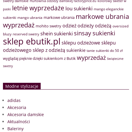
swetry damskie
Hurtownia odzieży damskiej factoryprice.eu
kolorowy sweter w
letnie wyprzedaże
lou sukienki
mango eleganckie
paski
markowe ubrania
markowe ubrania
sukienki
mango ubrania
wyprzedaż
odzież
odzieży
odzieżą
mohito swetry
oversized
sinsay sukienki
shein sukienki
bluzy
reserved swetry
sklep ebutik.pl
sklepu odzieżowe
sklepu
sklep z odzieżą
odzieżowego
sukienkie
tanie sukienki do 50 zł
wyprzedaż
wyglądaj pięknie dzięki sukienkom z Butik
świąteczne
swetry
Modne stylizacje
adidas
Akcesoria
Akcesoria damskie
Aktualności
Baleriny