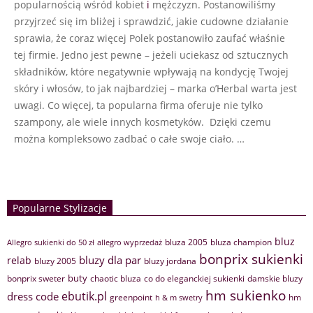
popularnością wśród kobiet
i
mężczyzn. Postanowiliśmy
przyjrzeć się im bliżej i sprawdzić, jakie cudowne działanie
sprawia, że coraz więcej Polek postanowiło zaufać właśnie
tej firmie. Jedno jest pewne – jeżeli uciekasz od sztucznych
składników, które negatywnie wpływają na kondycję Twojej
skóry i włosów, to jak najbardziej – marka o’Herbal warta jest
uwagi. Co więcej, ta popularna firma oferuje nie tylko
szampony, ale wiele innych kosmetyków. Dzięki czemu
można kompleksowo zadbać o całe swoje ciało. …
Popularne Stylizacje
bluz
bluza 2005
bluza champion
Allegro sukienki do 50 zł
allegro wyprzedaż
bonprix sukienki
bluzy dla par
relab
bluzy 2005
bluzy jordana
buty
bonprix sweter
chaotic bluza
co do eleganckiej sukienki
damskie bluzy
hm sukienko
ebutik.pl
dress code
greenpoint
hm
h & m swetry