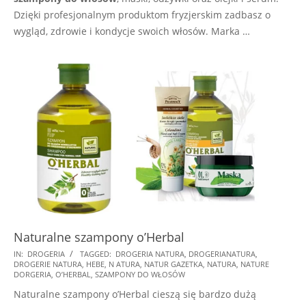
Dzięki profesjonalnym produktom fryzjerskim zadbasz o
wygląd, zdrowie i kondycje swoich włosów. Marka …
Naturalne szampony o’Herbal
2024-
IN:
DROGERIA
TAGGED:
DROGERIA NATURA
,
DROGERIANATURA
,
DROGERIE NATURA
,
HEBE
,
N ATURA
,
NATUR GAZETKA
,
NATURA
,
NATURE
12-
DORGERIA
,
O’HERBAL
,
SZAMPONY DO WŁOSÓW
28
Naturalne szampony o’Herbal cieszą się bardzo dużą