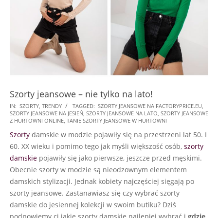
Szorty jeansowe – nie tylko na lato!
2022-
IN:
SZORTY
,
TRENDY
TAGGED:
SZORTY JEANSOWE NA FACTORYPRICE.EU
,
SZORTY JEANSOWE NA JESIEŃ
,
SZORTY JEANSOWE NA LATO
,
SZORTY JEANSOWE
08-
Z HURTOWNI ONLINE
,
TANIE SZORTY JEANSOWE W HURTOWNI
22
Szorty
damskie w modzie pojawiły się na przestrzeni lat 50. I
60. XX wieku i pomimo tego jak myśli większość osób,
szorty
damskie
pojawiły się jako pierwsze, jeszcze przed męskimi.
Obecnie szorty w modzie są nieodzownym elementem
damskich stylizacji. Jednak kobiety najczęściej sięgają po
szorty jeansowe. Zastanawiasz się czy wybrać szorty
damskie do jesiennej kolekcji w swoim butiku? Dziś
podpowiemy ci jakie szorty damskie najlepiej wybrać i
gdzie