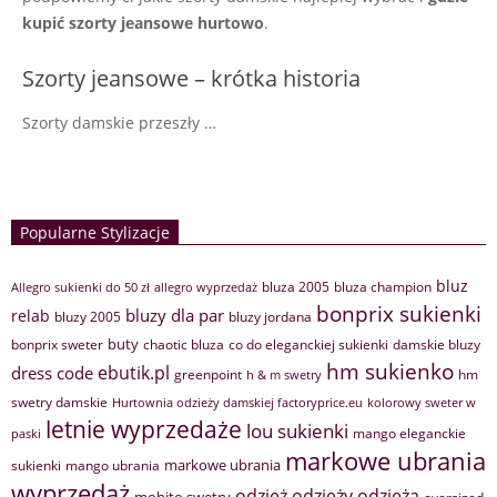
kupić szorty jeansowe hurtowo
.
Szorty jeansowe – krótka historia
Szorty damskie przeszły …
Popularne Stylizacje
bluz
bluza 2005
bluza champion
Allegro sukienki do 50 zł
allegro wyprzedaż
bonprix sukienki
bluzy dla par
relab
bluzy 2005
bluzy jordana
buty
bonprix sweter
chaotic bluza
co do eleganckiej sukienki
damskie bluzy
hm sukienko
ebutik.pl
dress code
greenpoint
hm
h & m swetry
swetry damskie
Hurtownia odzieży damskiej factoryprice.eu
kolorowy sweter w
letnie wyprzedaże
lou sukienki
mango eleganckie
paski
markowe ubrania
markowe ubrania
sukienki
mango ubrania
wyprzedaż
odzież
odzieży
odzieżą
mohito swetry