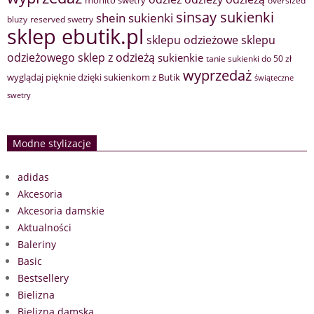
oversized
sinsay sukienki
shein sukienki
bluzy
reserved swetry
sklep ebutik.pl
sklepu odzieżowe
sklepu
sklep z odzieżą
odzieżowego
sukienkie
tanie sukienki do 50 zł
wyprzedaż
wyglądaj pięknie dzięki sukienkom z Butik
świąteczne
swetry
Modne stylizacje
adidas
Akcesoria
Akcesoria damskie
Aktualności
Baleriny
Basic
Bestsellery
Bielizna
Bielizna damska