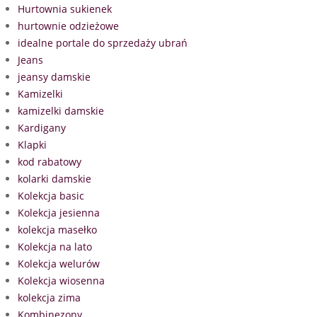
Hurtownia sukienek
hurtownie odzieżowe
idealne portale do sprzedaży ubrań
Jeans
jeansy damskie
Kamizelki
kamizelki damskie
Kardigany
Klapki
kod rabatowy
kolarki damskie
Kolekcja basic
Kolekcja jesienna
kolekcja masełko
Kolekcja na lato
Kolekcja welurów
Kolekcja wiosenna
kolekcja zima
Kombinezony