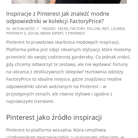
Inspiracje z Pinterest Jak znaleźć modne
odpowiedniki w kolekcji FactoryPrice?
2025-
IN:
AKTUALNOŚCI
TAGGED:
FACED
,
FACTORY
,
FELLOW
,
INST
,
LOUNGE
,
PINTEREST S
,
SOCIAL MEDIA EXPERT
,
T PINTEREST
01-
Pinterest to prawdziwa skarbnica modowych inspiracji.
07
Platforma pełna jest zdjęć idealnych stylizacji, które możemy
przenieść do swojej codziennej garderoby. Co jednak zrobić,
gdy chcemy odtworzyć te zestawy, ale nie wydawać fortuny
na ubrania z ekskluzywnych sklepów? Hurtownia odzieży
FactoryPrice to idealne miejsce, gdzie znajdziesz modne
odpowiedniki ubrań widzianych na Pinterest – w
przystępnych cenach, ale równie stylowe i zgodne z
najnowszymi trendami.
Pinterest jako źródło inspiracji
Pinterest to platforma wizualna, która umożliwia
użytkownikom tworzenie tablic z ulubionymi zdjęciami, w