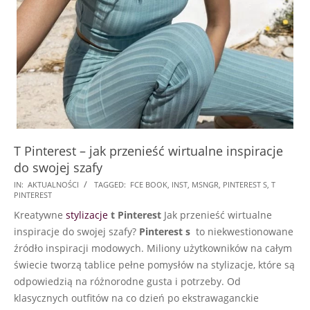
T Pinterest – jak przenieść wirtualne inspiracje
do swojej szafy
2024-
IN:
AKTUALNOŚCI
TAGGED:
FCE BOOK
,
INST
,
MSNGR
,
PINTEREST S
,
T
PINTEREST
12-
Kreatywne
stylizacje
t Pinterest
Jak przenieść wirtualne
27
inspiracje do swojej szafy?
Pinterest s
to niekwestionowane
źródło inspiracji modowych. Miliony użytkowników na całym
świecie tworzą tablice pełne pomysłów na stylizacje, które są
odpowiedzią na różnorodne gusta i potrzeby. Od
klasycznych outfitów na co dzień po ekstrawaganckie