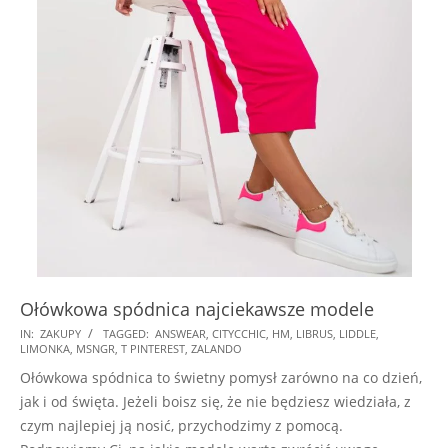
Ołówkowa spódnica najciekawsze modele
2025-
IN:
ZAKUPY
TAGGED:
ANSWEAR
,
CITYCCHIC
,
HM
,
LIBRUS
,
LIDDLE
,
LIMONKA
,
MSNGR
,
T PINTEREST
,
ZALANDO
09-
Ołówkowa spódnica to świetny pomysł zarówno na co dzień,
17
jak i od święta. Jeżeli boisz się, że nie będziesz wiedziała, z
czym najlepiej ją nosić, przychodzimy z pomocą.