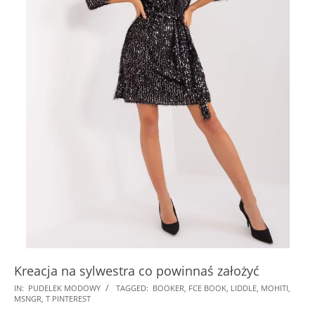
Kreacja na sylwestra co powinnaś założyć
2024-
IN:
PUDELEK MODOWY
TAGGED:
BOOKER
,
FCE BOOK
,
LIDDLE
,
MOHITI
,
MSNGR
,
T PINTEREST
12-