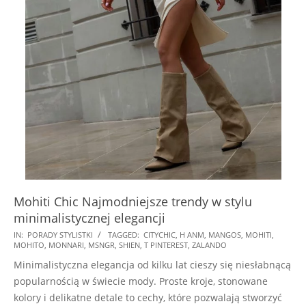
Mohiti Chic Najmodniejsze trendy w stylu
minimalistycznej elegancji
2024-
IN:
PORADY STYLISTKI
TAGGED:
CITYCHIC
,
H ANM
,
MANGOS
,
MOHITI
,
MOHITO
,
MONNARI
,
MSNGR
,
SHIEN
,
T PINTEREST
,
ZALANDO
12-
Minimalistyczna elegancja od kilku lat cieszy się niesłabnącą
18
popularnością w świecie mody. Proste kroje, stonowane
kolory i delikatne detale to cechy, które pozwalają stworzyć