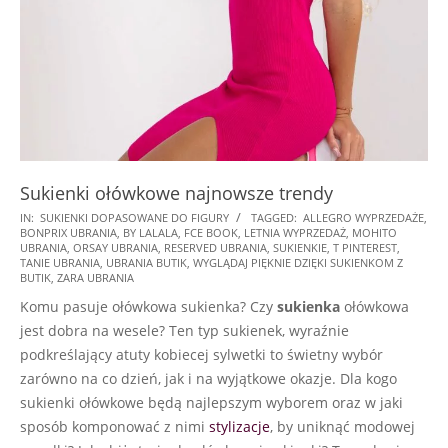
Sukienki ołówkowe najnowsze trendy
2025-
IN:
SUKIENKI DOPASOWANE DO FIGURY
TAGGED:
ALLEGRO WYPRZEDAŻE
,
BONPRIX UBRANIA
,
BY LALALA
,
FCE BOOK
,
LETNIA WYPRZEDAŻ
,
MOHITO
10-
UBRANIA
,
ORSAY UBRANIA
,
RESERVED UBRANIA
,
SUKIENKIE
,
T PINTEREST
,
09
TANIE UBRANIA
,
UBRANIA BUTIK
,
WYGLĄDAJ PIĘKNIE DZIĘKI SUKIENKOM Z
BUTIK
,
ZARA UBRANIA
Komu pasuje ołówkowa sukienka? Czy
sukienka
ołówkowa
jest dobra na wesele? Ten typ sukienek, wyraźnie
podkreślający atuty kobiecej sylwetki to świetny wybór
zarówno na co dzień, jak i na wyjątkowe okazje. Dla kogo
sukienki ołówkowe będą najlepszym wyborem oraz w jaki
sposób komponować z nimi
stylizacje
, by uniknąć modowej