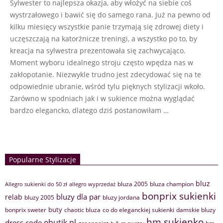
Sylwester to najlepsza okazja, aby włożyć na siebie coś
17
wystrzałowego i bawić się do samego rana. Już na pewno od
kilku miesięcy wszystkie panie trzymają się zdrowej diety i
uczęszczają na katorżnicze treningi, a wszystko po to, by
kreacja na sylwestra prezentowała się zachwycająco.
Moment wyboru idealnego stroju często wpędza nas w
zakłopotanie. Niezwykle trudno jest zdecydować się na te
odpowiednie ubranie, wśród tylu pięknych stylizacji wkoło.
Zarówno w spodniach jak i w sukience można wyglądać
bardzo elegancko, dlatego dziś postanowiłam …
Popularne Stylizacje
bluz
bluza 2005
bluza champion
Allegro sukienki do 50 zł
allegro wyprzedaż
bonprix sukienki
bluzy dla par
relab
bluzy 2005
bluzy jordana
buty
bonprix sweter
chaotic bluza
co do eleganckiej sukienki
damskie bluzy
hm sukienko
ebutik.pl
dress code
greenpoint