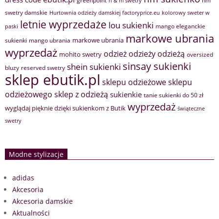
hm
h & m swetry
swetry damskie
Hurtownia odzieży damskiej factoryprice.eu
kolorowy sweter w
letnie wyprzedaże
lou sukienki
mango eleganckie
paski
markowe ubrania
markowe ubrania
sukienki
mango ubrania
wyprzedaż
odzież
odzieży
odzieżą
mohito swetry
oversized
sinsay sukienki
shein sukienki
bluzy
reserved swetry
sklep ebutik.pl
sklepu odzieżowe
sklepu
sklep z odzieżą
odzieżowego
sukienkie
tanie sukienki do 50 zł
wyprzedaż
wyglądaj pięknie dzięki sukienkom z Butik
świąteczne
swetry
Modne stylizacje
adidas
Akcesoria
Akcesoria damskie
Aktualności