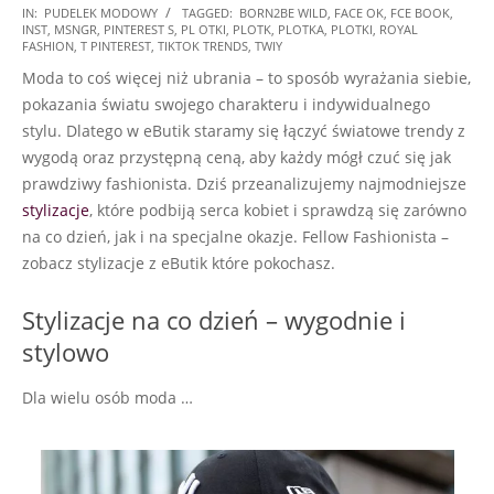
2025-
IN:
PUDELEK MODOWY
TAGGED:
BORN2BE WILD
,
FACE OK
,
FCE BOOK
,
INST
,
MSNGR
,
PINTEREST S
,
PL OTKI
,
PLOTK
,
PLOTKA
,
PLOTKI
,
ROYAL
01-
FASHION
,
T PINTEREST
,
TIKTOK TRENDS
,
TWIY
19
Moda to coś więcej niż ubrania – to sposób wyrażania siebie,
pokazania światu swojego charakteru i indywidualnego
stylu. Dlatego w eButik staramy się łączyć światowe trendy z
wygodą oraz przystępną ceną, aby każdy mógł czuć się jak
prawdziwy fashionista. Dziś przeanalizujemy najmodniejsze
stylizacje
, które podbiją serca kobiet i sprawdzą się zarówno
na co dzień, jak i na specjalne okazje. Fellow Fashionista –
zobacz stylizacje z eButik które pokochasz.
Stylizacje na co dzień – wygodnie i
stylowo
Dla wielu osób moda …