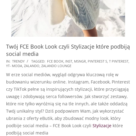
Twój FCE Book Look czyli Stylizacje które podbiją
social media
2025-
IN:
TRENDY
TAGGED:
FCE BOOK
,
INST
,
MSNGR
,
PINTEREST S
,
T PINTEREST
,
YT- MODA
,
ZALANDO
,
ZALANDO LOUNGE
01-
W erze social mediów, wygląd odgrywa kluczową rolę w
03
budowaniu wizerunku online. Instagram, Facebook, Pinterest
czy TikTok pełne są inspirujących stylizacji, które przyciągają
uwagę i zdobywają serca followersów. Jak stworzyć zestawy,
które nie tylko wyróżnią się na tle innych, ale także oddadzą
Twój unikalny styl? Dziś podpowiem Wam, jak wykorzystać
ubrania z oferty eButik, aby zbudować modny look, który
podbije social media – FCE Book Look czyli
Stylizacje
które
podbiją social media