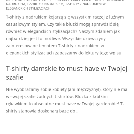
NADRUKIEM
,
T-SHIRTY Z NADRUKIEM
,
T-SHIRTY Z NADRUKIEM W
06-
ELEGANCKICH STYLIZACJACH
03
T-shirty z nadrukiem kojarzą się wszystkim raczej z luźnym
casualowym stylem. Czy takie bluzki mogą sprawdzić się
również w eleganckich stylizacjach? Naszym zdaniem jak
najbardziej jest to możliwe. Wszystkie dziewczyny
zainteresowane tematem T-shirty z nadrukiem w
eleganckich stylizacjach zapaszamy do lektury tego wpisu!
T-shirty damskie to must have w Twojej
szafie
Nie wyobrażamy sobie kobiety (ani mężczyzny!), który nie ma
w swojej szafie żadnych t-shirtów. Bluzka z krótkim
rękawkiem to absolutne must have w Twojej garderobie! T-
shirty stanowią doskonałą bazę do …