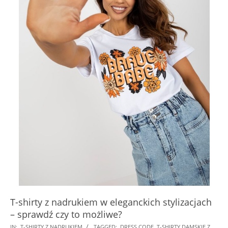
T-shirty z nadrukiem w eleganckich stylizacjach
– sprawdź czy to możliwe?
2026-
IN:
T-SHIRTY Z NADRUKIEM
TAGGED:
DRESS CODE
,
T-SHIRTY DAMSKIE Z