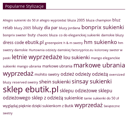
Popularne Stylizacje
bluz
bluza 2005
bluza champion
Allegro sukienki do 50 zł
allegro wyprzedaż
bonprix sukienki
bluzy dla par
relab
bluzy 2005
bluzy jordana
buty
bonprix sweter
chaotic bluza
co do eleganckiej sukienki
damskie bluzy
hm sukienko
ebutik.pl
dress code
greenpoint
hm
h & m swetry
swetry damskie
Hurtownia odzieży damskiej factoryprice.eu
kolorowy sweter w
letnie wyprzedaże
lou sukienki
mango eleganckie
paski
markowe ubrania
markowe ubrania
sukienki
mango ubrania
wyprzedaż
odzież
odzieży
odzieżą
mohito swetry
oversized
sinsay sukienki
shein sukienki
bluzy
reserved swetry
sklep ebutik.pl
sklepu odzieżowe
sklepu
sklep z odzieżą
odzieżowego
sukienkie
tanie sukienki do 50 zł
wyprzedaż
wyglądaj pięknie dzięki sukienkom z Butik
świąteczne
swetry