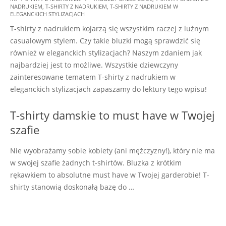
NADRUKIEM
,
T-SHIRTY Z NADRUKIEM
,
T-SHIRTY Z NADRUKIEM W
06-
ELEGANCKICH STYLIZACJACH
03
T-shirty z nadrukiem kojarzą się wszystkim raczej z luźnym
casualowym stylem. Czy takie bluzki mogą sprawdzić się
również w eleganckich stylizacjach? Naszym zdaniem jak
najbardziej jest to możliwe. Wszystkie dziewczyny
zainteresowane tematem T-shirty z nadrukiem w
eleganckich stylizacjach zapaszamy do lektury tego wpisu!
T-shirty damskie to must have w Twojej
szafie
Nie wyobrażamy sobie kobiety (ani mężczyzny!), który nie ma
w swojej szafie żadnych t-shirtów. Bluzka z krótkim
rękawkiem to absolutne must have w Twojej garderobie! T-
shirty stanowią doskonałą bazę do …