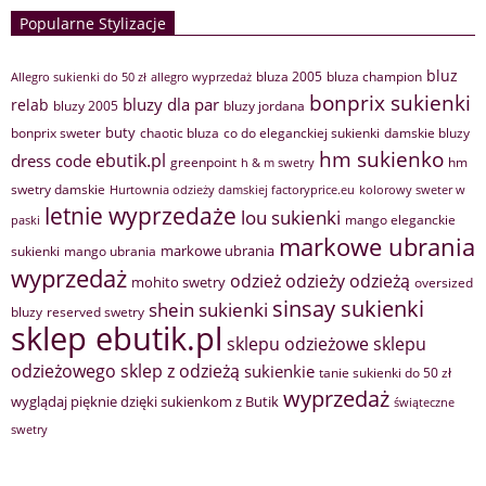
Popularne Stylizacje
bluz
bluza 2005
bluza champion
Allegro sukienki do 50 zł
allegro wyprzedaż
bonprix sukienki
bluzy dla par
relab
bluzy 2005
bluzy jordana
buty
bonprix sweter
chaotic bluza
co do eleganckiej sukienki
damskie bluzy
hm sukienko
ebutik.pl
dress code
greenpoint
hm
h & m swetry
swetry damskie
Hurtownia odzieży damskiej factoryprice.eu
kolorowy sweter w
letnie wyprzedaże
lou sukienki
mango eleganckie
paski
markowe ubrania
markowe ubrania
sukienki
mango ubrania
wyprzedaż
odzież
odzieży
odzieżą
mohito swetry
oversized
sinsay sukienki
shein sukienki
bluzy
reserved swetry
sklep ebutik.pl
sklepu odzieżowe
sklepu
sklep z odzieżą
odzieżowego
sukienkie
tanie sukienki do 50 zł
wyprzedaż
wyglądaj pięknie dzięki sukienkom z Butik
świąteczne
swetry