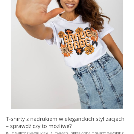
T-shirty z nadrukiem w eleganckich stylizacjach
– sprawdź czy to możliwe?
2026-
IN:
T-SHIRTY Z NADRUKIEM
TAGGED:
DRESS CODE
,
T-SHIRTY DAMSKIE Z