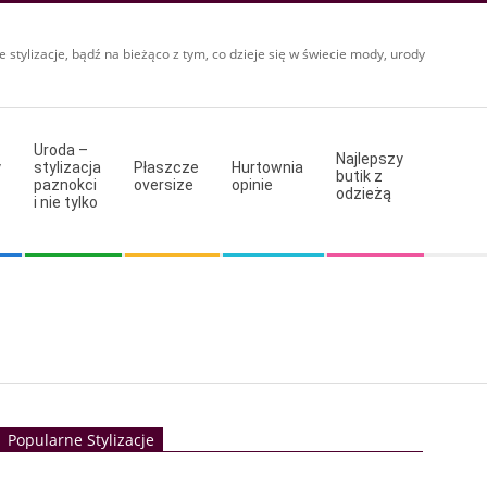
e stylizacje, bądź na bieżąco z tym, co dzieje się w świecie mody, urody
Uroda –
Najlepszy
y
stylizacja
Płaszcze
Hurtownia
butik z
paznokci
oversize
opinie
odzieżą
i nie tylko
Popularne Stylizacje