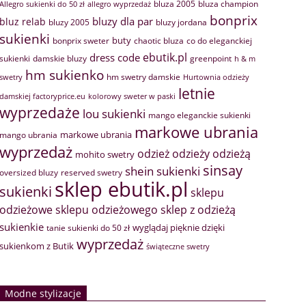
bluza 2005
bluza champion
Allegro sukienki do 50 zł
allegro wyprzedaż
bonprix
bluzy dla par
bluz relab
bluzy 2005
bluzy jordana
sukienki
buty
bonprix sweter
chaotic bluza
co do eleganckiej
ebutik.pl
dress code
sukienki
greenpoint
damskie bluzy
h & m
hm sukienko
hm swetry damskie
swetry
Hurtownia odzieży
letnie
damskiej factoryprice.eu
kolorowy sweter w paski
wyprzedaże
lou sukienki
mango eleganckie sukienki
markowe ubrania
markowe ubrania
mango ubrania
wyprzedaż
odzież
odzieży
odzieżą
mohito swetry
sinsay
shein sukienki
oversized bluzy
reserved swetry
sklep ebutik.pl
sukienki
sklepu
sklep z odzieżą
odzieżowe
sklepu odzieżowego
sukienkie
wyglądaj pięknie dzięki
tanie sukienki do 50 zł
wyprzedaż
sukienkom z Butik
świąteczne swetry
Modne stylizacje