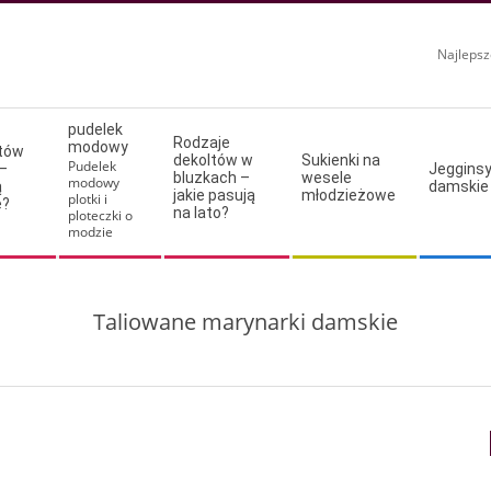
Najlepsz
pudelek
Rodzaje
modowy
ltów
dekoltów w
Sukienki na
Pudelek
–
Jeggins
bluzkach –
wesele
modowy
ą
damskie
jakie pasują
młodzieżowe
plotki i
e?
na lato?
ploteczki o
modzie
Taliowane marynarki damskie