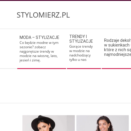
Skip
to
STYLOMIERZ.PL
content
Secondary
TRENDY I
MODA – STYLIZACJE
Navigation
Rodzaje deko
STYLIZACJE
Co będzie modne w tym
w sukienkach 
Menu
Gorące trendy
sezonie? zobacz
które z nich s
w modzie na
najgorętsze trendy w
najmodniejsz
nadchodzący
modzie na wiosnę, lato,
tylko u nas
jesień i zimę.