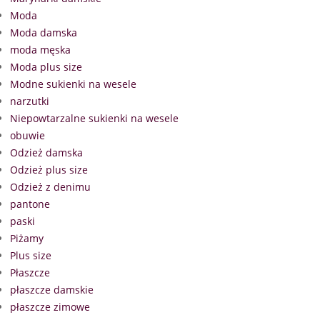
Moda
Moda damska
moda męska
Moda plus size
Modne sukienki na wesele
narzutki
Niepowtarzalne sukienki na wesele
obuwie
Odzież damska
Odzież plus size
Odzież z denimu
pantone
paski
Piżamy
Plus size
Płaszcze
płaszcze damskie
płaszcze zimowe