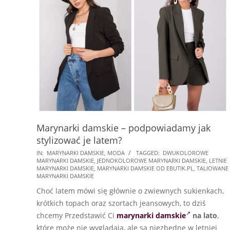
Marynarki damskie – podpowiadamy jak
stylizować je latem?
2026-
IN:
MARYNARKI DAMSKIE
,
MODA
TAGGED:
DWUKOLOROWE
MARYNARKI DAMSKIE
,
JEDNOKOLOROWE MARYNARKI DAMSKIE
,
LETNIE
06-
MARYNARKI DAMSKIE
,
MARYNARKI DAMSKIE OD EBUTIK.PL
,
TALIOWANE
15
MARYNARKI DAMSKIE
Choć latem mówi się głównie o zwiewnych sukienkach,
krótkich topach oraz szortach jeansowych, to dziś
chcemy Przedstawić Ci
marynarki damskie
na lato
,
które może nie wyglądają, ale są niezbędne w letniej