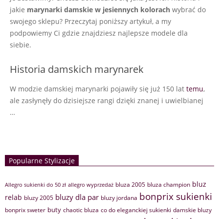
jakie
marynarki damskie w jesiennych kolorach
wybrać do
swojego sklepu? Przeczytaj poniższy artykuł, a my
podpowiemy Ci gdzie znajdziesz najlepsze modele dla
siebie.
Historia damskich marynarek
W modzie damskiej marynarki pojawiły się już 150 lat
temu
,
ale zasłynęły do dzisiejsze rangi dzięki znanej i uwielbianej
…
Popularne Stylizacje
bluz
bluza 2005
bluza champion
Allegro sukienki do 50 zł
allegro wyprzedaż
bonprix sukienki
bluzy dla par
relab
bluzy 2005
bluzy jordana
buty
bonprix sweter
chaotic bluza
co do eleganckiej sukienki
damskie bluzy