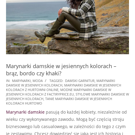
Marynarki damskie w jesiennych kolorach –
brąz, bordo czy khaki?
2022-
IN:
MARYNARKI
,
MODA
TAGGED:
DAMSKI GARNITUR
,
MARYNARKI
DAMSKIE W JESIENNYCH KOLORACH
,
MARYNARKI DAMSKIE W JESIENNYCH
08-
KOLORACH Z HURTOWNI ONLINE
,
MODNE MARYNARKI DAMSKIE W
26
JESIENNYCH KOLORACH Z FACTIRYPRICE.EU
,
STYLOWE MARYNARKI DAMSKIE W
JESIENNYCH KOLORACH
,
TANIE MARYNARKI DAMSKIE W JESIENNYCH
KOLORACH HURTOWO
Marynarki damskie
pasują do każdej kobiety, niezależnie od
wieku czy wykonywanego zawodu. Mogą być częścią stroju
biznesowego lub casualowego, w zależności do tego z czym
je zestawimy. Chcesz dowiedzieć się jaka jest ich historia i