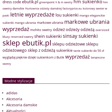
hm sukienko
ebutik.pl
dress code
greenpoint
hm
h & m swetry
swetry damskie
Hurtownia odzieży damskiej factoryprice.eu
kolorowy sweter w
letnie wyprzedaże
lou sukienki
mango eleganckie
paski
markowe ubrania
markowe ubrania
sukienki
mango ubrania
wyprzedaż
odzież
odzieży
odzieżą
mohito swetry
oversized
sinsay sukienki
shein sukienki
bluzy
reserved swetry
sklep ebutik.pl
sklepu odzieżowe
sklepu
sklep z odzieżą
odzieżowego
sukienkie
tanie sukienki do 50 zł
wyprzedaż
wyglądaj pięknie dzięki sukienkom z Butik
świąteczne
swetry
Modne stylizacje
adidas
Akcesoria
Akcesoria damskie
Aktualności