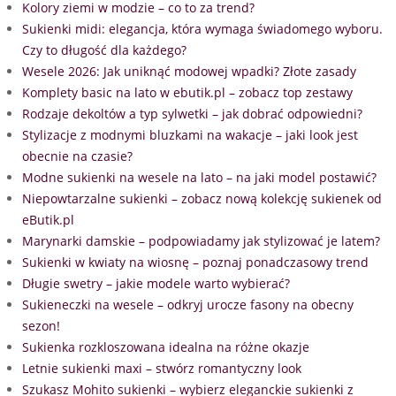
Kolory ziemi w modzie – co to za trend?
Sukienki midi: elegancja, która wymaga świadomego wyboru.
Czy to długość dla każdego?
Wesele 2026: Jak uniknąć modowej wpadki? Złote zasady
Komplety basic na lato w ebutik.pl – zobacz top zestawy
Rodzaje dekoltów a typ sylwetki – jak dobrać odpowiedni?
Stylizacje z modnymi bluzkami na wakacje – jaki look jest
obecnie na czasie?
Modne sukienki na wesele na lato – na jaki model postawić?
Niepowtarzalne sukienki – zobacz nową kolekcję sukienek od
eButik.pl
Marynarki damskie – podpowiadamy jak stylizować je latem?
Sukienki w kwiaty na wiosnę – poznaj ponadczasowy trend
Długie swetry – jakie modele warto wybierać?
Sukieneczki na wesele – odkryj urocze fasony na obecny
sezon!
Sukienka rozkloszowana idealna na różne okazje
Letnie sukienki maxi – stwórz romantyczny look
Szukasz Mohito sukienki – wybierz eleganckie sukienki z