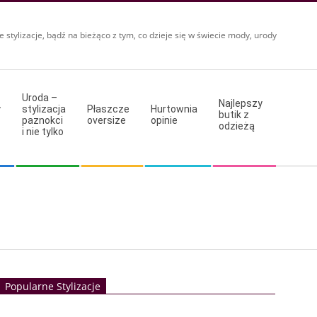
e stylizacje, bądź na bieżąco z tym, co dzieje się w świecie mody, urody
Uroda –
Najlepszy
y
stylizacja
Płaszcze
Hurtownia
butik z
paznokci
oversize
opinie
odzieżą
i nie tylko
Popularne Stylizacje