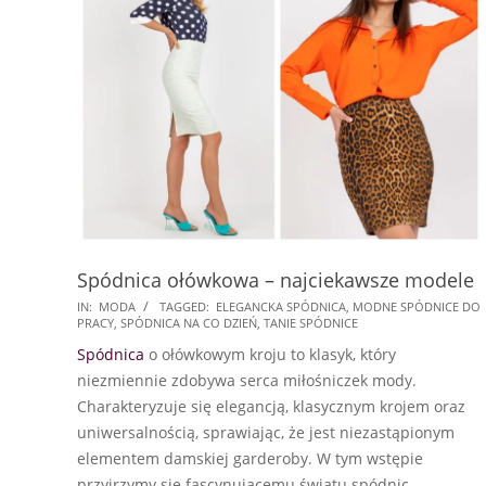
Spódnica ołówkowa – najciekawsze modele
2024-
IN:
MODA
TAGGED:
ELEGANCKA SPÓDNICA
,
MODNE SPÓDNICE DO
PRACY
,
SPÓDNICA NA CO DZIEŃ
,
TANIE SPÓDNICE
09-
Spódnica
o ołówkowym kroju to klasyk, który
09
niezmiennie zdobywa serca miłośniczek mody.
Charakteryzuje się elegancją, klasycznym krojem oraz
uniwersalnością, sprawiając, że jest niezastąpionym
elementem damskiej garderoby. W tym wstępie
przyjrzymy się fascynującemu światu spódnic