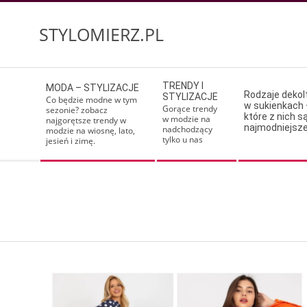
Skip
to
STYLOMIERZ.PL
content
Secondary
TRENDY I
MODA – STYLIZACJE
Navigation
Rodzaje deko
STYLIZACJE
Co będzie modne w tym
w sukienkach 
Menu
Gorące trendy
sezonie? zobacz
które z nich s
w modzie na
najgorętsze trendy w
najmodniejsz
nadchodzący
modzie na wiosnę, lato,
tylko u nas
jesień i zimę.