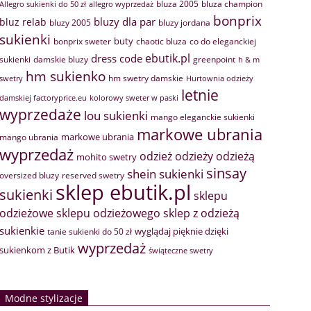
bluza 2005
bluza champion
Allegro sukienki do 50 zł
allegro wyprzedaż
bonprix
bluzy dla par
bluz relab
bluzy 2005
bluzy jordana
sukienki
buty
bonprix sweter
chaotic bluza
co do eleganckiej
ebutik.pl
dress code
sukienki
greenpoint
damskie bluzy
h & m
hm sukienko
hm swetry damskie
swetry
Hurtownia odzieży
letnie
damskiej factoryprice.eu
kolorowy sweter w paski
wyprzedaże
lou sukienki
mango eleganckie sukienki
markowe ubrania
markowe ubrania
mango ubrania
wyprzedaż
odzież
odzieży
odzieżą
mohito swetry
sinsay
shein sukienki
oversized bluzy
reserved swetry
sklep ebutik.pl
sukienki
sklepu
sklep z odzieżą
odzieżowe
sklepu odzieżowego
sukienkie
wyglądaj pięknie dzięki
tanie sukienki do 50 zł
wyprzedaż
sukienkom z Butik
świąteczne swetry
Modne stylizacje