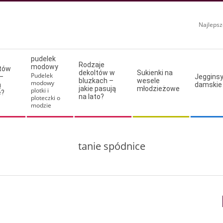
Najlepsz
pudelek
Rodzaje
modowy
ltów
dekoltów w
Sukienki na
Pudelek
–
Jeggins
bluzkach –
wesele
modowy
ą
damskie
jakie pasują
młodzieżowe
plotki i
e?
na lato?
ploteczki o
modzie
tanie spódnice