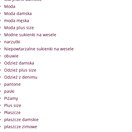
Moda
Moda damska
moda męska
Moda plus size
Modne sukienki na wesele
narzutki
Niepowtarzalne sukienki na wesele
obuwie
Odzież damska
Odzież plus size
Odzież z denimu
pantone
paski
Piżamy
Plus size
Płaszcze
płaszcze damskie
płaszcze zimowe