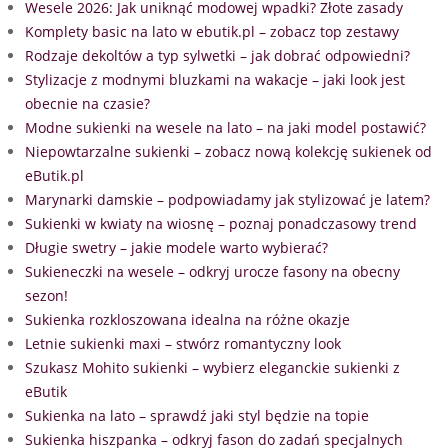
Wesele 2026: Jak uniknąć modowej wpadki? Złote zasady
Komplety basic na lato w ebutik.pl – zobacz top zestawy
Rodzaje dekoltów a typ sylwetki – jak dobrać odpowiedni?
Stylizacje z modnymi bluzkami na wakacje – jaki look jest
obecnie na czasie?
Modne sukienki na wesele na lato – na jaki model postawić?
Niepowtarzalne sukienki – zobacz nową kolekcję sukienek od
eButik.pl
Marynarki damskie – podpowiadamy jak stylizować je latem?
Sukienki w kwiaty na wiosnę – poznaj ponadczasowy trend
Długie swetry – jakie modele warto wybierać?
Sukieneczki na wesele – odkryj urocze fasony na obecny
sezon!
Sukienka rozkloszowana idealna na różne okazje
Letnie sukienki maxi – stwórz romantyczny look
Szukasz Mohito sukienki – wybierz eleganckie sukienki z
eButik
Sukienka na lato – sprawdź jaki styl będzie na topie
Sukienka hiszpanka – odkryj fason do zadań specjalnych