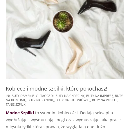
Kobiece i modne szpilki, które pokochasz!
2024-
IN:
BUTY DAMSKIE
TAGGED:
BUTY NA CHRZCINY
,
BUTY NA IMPREZĘ
,
BUTY
NA KOMUNIĘ
,
BUTY NA RANDKĘ
,
BUTY NA STUDNIÓWKĘ
,
BUTY NA WESELE
,
09-
TANIE SZPILKI
24
Modne Szpilki
to synonim kobiecości. Dodają seksapilu
wydłużając
i
wysmuklając nogi oraz wymuszając taką pracę
mięśnia łydki która sprawia, że wyglądają one dużo