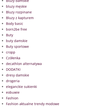
Bluzy damskie
bluzy męskie
Bluzy rozpinane
Bluzy z kapturem
Body basic
born2be free
Buty
buty damskie
Buty sportowe
cropp
Czółenka
decathlon alternatywa
DODATKI
dresy damskie
drogeria
eleganckie sukienki
eobuwie
Fashion
Fashion aktualne trendy modowe