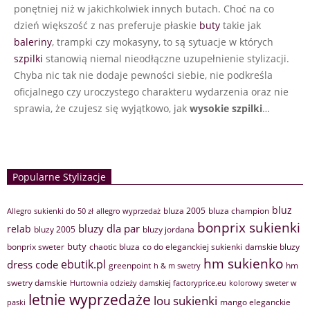
ponętniej niż w jakichkolwiek innych butach. Choć na co
dzień większość z nas preferuje płaskie
buty
takie jak
baleriny
, trampki czy mokasyny, to są sytuacje w których
szpilki
stanowią niemal nieodłączne uzupełnienie stylizacji.
Chyba nic tak nie dodaje pewności siebie, nie podkreśla
oficjalnego czy uroczystego charakteru wydarzenia oraz nie
sprawia, że czujesz się wyjątkowo, jak
wysokie szpilki
…
Popularne Stylizacje
bluz
bluza 2005
bluza champion
Allegro sukienki do 50 zł
allegro wyprzedaż
bonprix sukienki
bluzy dla par
relab
bluzy 2005
bluzy jordana
buty
bonprix sweter
chaotic bluza
co do eleganckiej sukienki
damskie bluzy
hm sukienko
ebutik.pl
dress code
greenpoint
hm
h & m swetry
swetry damskie
Hurtownia odzieży damskiej factoryprice.eu
kolorowy sweter w
letnie wyprzedaże
lou sukienki
mango eleganckie
paski