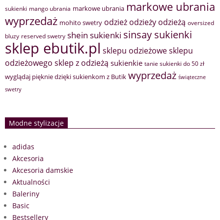
markowe ubrania
markowe ubrania
sukienki
mango ubrania
wyprzedaż
odzież
odzieży
odzieżą
mohito swetry
oversized
sinsay sukienki
shein sukienki
bluzy
reserved swetry
sklep ebutik.pl
sklepu odzieżowe
sklepu
sklep z odzieżą
odzieżowego
sukienkie
tanie sukienki do 50 zł
wyprzedaż
wyglądaj pięknie dzięki sukienkom z Butik
świąteczne
swetry
Modne stylizacje
adidas
Akcesoria
Akcesoria damskie
Aktualności
Baleriny
Basic
Bestsellery