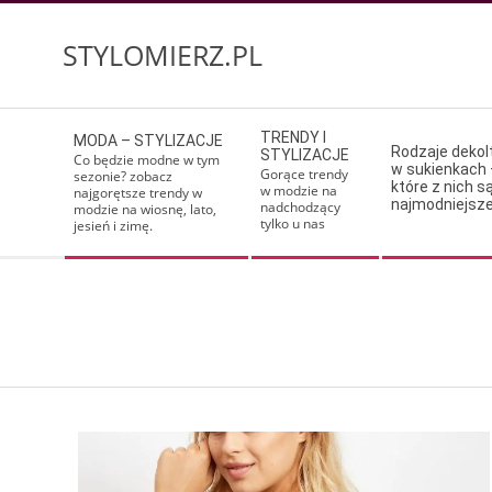
Skip
to
STYLOMIERZ.PL
content
Secondary
TRENDY I
MODA – STYLIZACJE
Navigation
Rodzaje deko
STYLIZACJE
Co będzie modne w tym
w sukienkach 
Menu
Gorące trendy
sezonie? zobacz
które z nich s
w modzie na
najgorętsze trendy w
najmodniejsz
nadchodzący
modzie na wiosnę, lato,
tylko u nas
jesień i zimę.