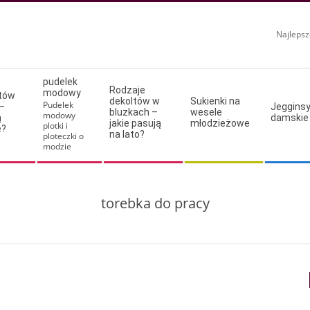
Najlepsz
pudelek
Rodzaje
modowy
ltów
dekoltów w
Sukienki na
Pudelek
–
Jeggins
bluzkach –
wesele
modowy
ą
damskie
jakie pasują
młodzieżowe
plotki i
e?
na lato?
ploteczki o
modzie
torebka do pracy