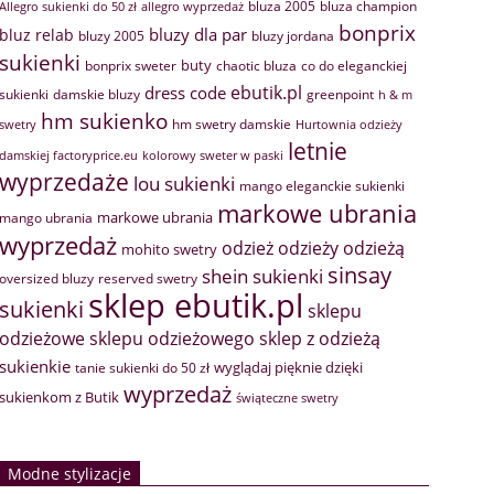
bluza 2005
bluza champion
Allegro sukienki do 50 zł
allegro wyprzedaż
bonprix
bluzy dla par
bluz relab
bluzy 2005
bluzy jordana
sukienki
buty
bonprix sweter
chaotic bluza
co do eleganckiej
ebutik.pl
dress code
sukienki
greenpoint
damskie bluzy
h & m
hm sukienko
hm swetry damskie
swetry
Hurtownia odzieży
letnie
damskiej factoryprice.eu
kolorowy sweter w paski
wyprzedaże
lou sukienki
mango eleganckie sukienki
markowe ubrania
markowe ubrania
mango ubrania
wyprzedaż
odzież
odzieży
odzieżą
mohito swetry
sinsay
shein sukienki
oversized bluzy
reserved swetry
sklep ebutik.pl
sukienki
sklepu
sklep z odzieżą
odzieżowe
sklepu odzieżowego
sukienkie
wyglądaj pięknie dzięki
tanie sukienki do 50 zł
wyprzedaż
sukienkom z Butik
świąteczne swetry
Modne stylizacje