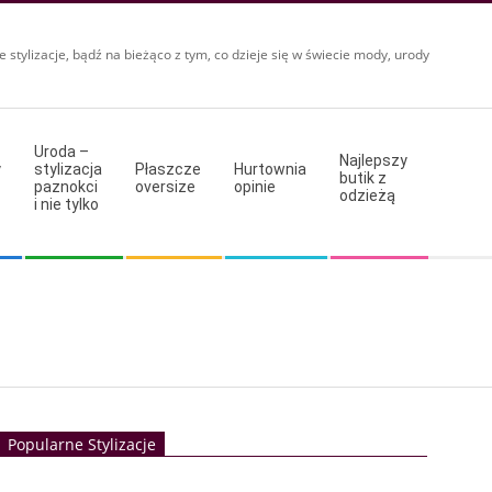
e stylizacje, bądź na bieżąco z tym, co dzieje się w świecie mody, urody
Uroda –
Najlepszy
y
stylizacja
Płaszcze
Hurtownia
butik z
paznokci
oversize
opinie
odzieżą
i nie tylko
Popularne Stylizacje