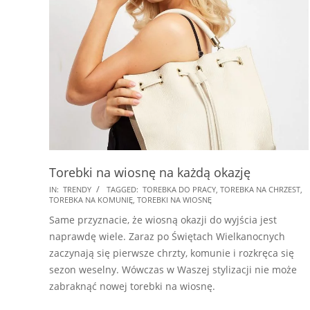
Torebki na wiosnę na każdą okazję
2024-
IN:
TRENDY
TAGGED:
TOREBKA DO PRACY
,
TOREBKA NA CHRZEST
,
TOREBKA NA KOMUNIĘ
,
TOREBKI NA WIOSNĘ
02-
Same przyznacie, że wiosną okazji do wyjścia jest
27
naprawdę wiele. Zaraz po Świętach Wielkanocnych
zaczynają się pierwsze chrzty, komunie i rozkręca się
sezon weselny. Wówczas w Waszej stylizacji nie może
zabraknąć nowej torebki na wiosnę.