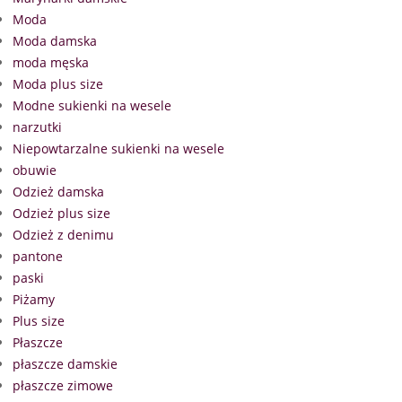
Moda
Moda damska
moda męska
Moda plus size
Modne sukienki na wesele
narzutki
Niepowtarzalne sukienki na wesele
obuwie
Odzież damska
Odzież plus size
Odzież z denimu
pantone
paski
Piżamy
Plus size
Płaszcze
płaszcze damskie
płaszcze zimowe