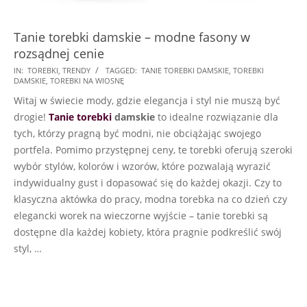
Tanie torebki damskie – modne fasony w
rozsądnej cenie
2024-
IN:
TOREBKI
,
TRENDY
TAGGED:
TANIE TOREBKI DAMSKIE
,
TOREBKI
DAMSKIE
,
TOREBKI NA WIOSNĘ
02-
Witaj w świecie mody, gdzie elegancja i styl nie muszą być
26
drogie!
Tanie torebki
damskie
to idealne rozwiązanie dla
tych, którzy pragną być modni, nie obciążając swojego
portfela. Pomimo przystępnej ceny, te torebki oferują szeroki
wybór stylów, kolorów i wzorów, które pozwalają wyrazić
indywidualny gust i dopasować się do każdej okazji. Czy to
klasyczna aktówka do pracy, modna torebka na co dzień czy
elegancki worek na wieczorne wyjście – tanie torebki są
dostępne dla każdej kobiety, która pragnie podkreślić swój
styl, …