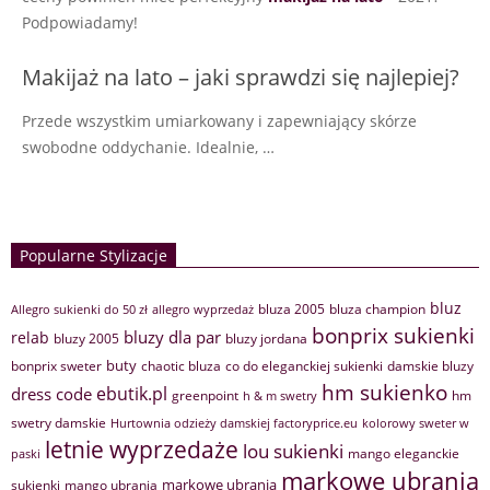
Podpowiadamy!
Makijaż na lato – jaki sprawdzi się najlepiej?
Przede wszystkim umiarkowany i zapewniający skórze
swobodne oddychanie. Idealnie, …
Popularne Stylizacje
bluz
bluza 2005
bluza champion
Allegro sukienki do 50 zł
allegro wyprzedaż
bonprix sukienki
bluzy dla par
relab
bluzy 2005
bluzy jordana
buty
bonprix sweter
chaotic bluza
co do eleganckiej sukienki
damskie bluzy
hm sukienko
ebutik.pl
dress code
greenpoint
hm
h & m swetry
swetry damskie
Hurtownia odzieży damskiej factoryprice.eu
kolorowy sweter w
letnie wyprzedaże
lou sukienki
mango eleganckie
paski
markowe ubrania
markowe ubrania
sukienki
mango ubrania