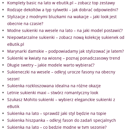
Komplety basic na lato w ebutik.pl – zobacz top zestawy
Rodzaje dekoltów a typ sylwetki – jak dobrać odpowiedni?
Stylizacje z modnymi bluzkami na wakacje – jaki look jest
obecnie na czasie?
Modne sukienki na wesele na lato – na jaki model postawić?
Niepowtarzalne sukienki – zobacz nową kolekcję sukienek od
eButik.pl
Marynarki damskie – podpowiadamy jak stylizować je latem?
Sukienki w kwiaty na wiosnę – poznaj ponadczasowy trend
Długie swetry – jakie modele warto wybierać?
Sukieneczki na wesele – odkryj urocze fasony na obecny
sezon!
Sukienka rozkloszowana idealna na różne okazje
Letnie sukienki maxi – stwórz romantyczny look
Szukasz Mohito sukienki – wybierz eleganckie sukienki z
eButik
Sukienka na lato – sprawdź jaki styl będzie na topie
Sukienka hiszpanka – odkryj fason do zadań specjalnych
Sukienka na lato – co będzie modne w tym sezonie?