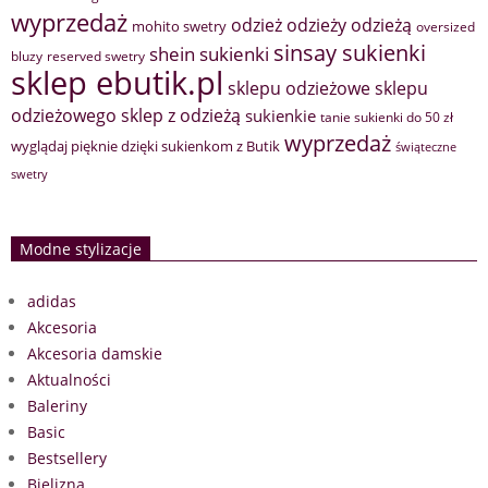
wyprzedaż
odzież
odzieży
odzieżą
mohito swetry
oversized
sinsay sukienki
shein sukienki
bluzy
reserved swetry
sklep ebutik.pl
sklepu odzieżowe
sklepu
sklep z odzieżą
odzieżowego
sukienkie
tanie sukienki do 50 zł
wyprzedaż
wyglądaj pięknie dzięki sukienkom z Butik
świąteczne
swetry
Modne stylizacje
adidas
Akcesoria
Akcesoria damskie
Aktualności
Baleriny
Basic
Bestsellery
Bielizna