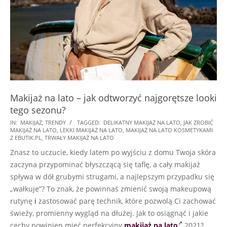
Makijaż na lato – jak odtworzyć najgorętsze looki
tego sezonu?
2021-
IN:
MAKIJAŻ
,
TRENDY
TAGGED:
DELIKATNY MAKIJAŻ NA LATO
,
JAK ZROBIĆ
MAKIJAŻ NA LATO
,
LEKKI MAKIJAŻ NA LATO
,
MAKIJAŻ NA LATO KOSMETYKAMI
07-
Z EBUTIK.PL
,
TRWAŁY MAKIJAŻ NA LATO
17
Znasz to uczucie, kiedy latem po wyjściu z domu Twoja skóra
zaczyna przypominać błyszczącą się taflę, a cały makijaż
spływa w dół grubymi strugami, a najlepszym przypadku się
„wałkuje”? To znak, że powinnaś zmienić swoją makeupową
rutynę
i
zastosować parę technik, które pozwolą Ci zachować
świeży, promienny wygląd na dłużej. Jak to osiągnąć i jakie
cechy powinien mieć perfekcyjny
makijaż na lato
2021?