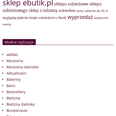
sklep ebutik.pl
sklepu odzieżowe
sklepu
sklep z odzieżą
odzieżowego
sukienkie
tanie sukienki do 50 zł
wyprzedaż
wyglądaj pięknie dzięki sukienkom z Butik
świąteczne
swetry
Modne stylizacje
adidas
Akcesoria
Akcesoria damskie
Aktualności
Baleriny
Basic
Bestsellery
Bielizna
Bielizna damska
Biustonosze