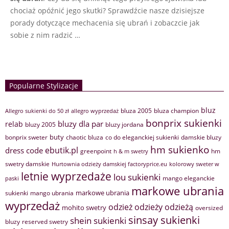
chociaż opóźnić jego skutki? Sprawdźcie nasze dzisiejsze
porady dotyczące mechacenia się ubrań i zobaczcie jak
sobie z nim radzić …
Popularne Stylizacje
bluz
bluza 2005
bluza champion
Allegro sukienki do 50 zł
allegro wyprzedaż
bonprix sukienki
bluzy dla par
relab
bluzy 2005
bluzy jordana
buty
bonprix sweter
chaotic bluza
co do eleganckiej sukienki
damskie bluzy
hm sukienko
ebutik.pl
dress code
greenpoint
hm
h & m swetry
swetry damskie
Hurtownia odzieży damskiej factoryprice.eu
kolorowy sweter w
letnie wyprzedaże
lou sukienki
mango eleganckie
paski
markowe ubrania
markowe ubrania
sukienki
mango ubrania
wyprzedaż
odzież
odzieży
odzieżą
mohito swetry
oversized
sinsay sukienki
shein sukienki
bluzy
reserved swetry