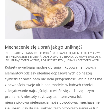
Mechacenie się ubrań jak go uniknąć?
2025-
IN:
PORADY
TAGGED:
CO ROBIĆ BY UBRANIA SIĘ NIE MECHACIŁY
,
CZYM
JEST MECHACENIE SIĘ UBRAŃ
,
DBAJ O SWOJE UBRANIA
,
DOMOWE SPOSOBY
,
07-
JAK USUNĄĆ ZMECHACENIA
,
PORADY STYLISTKI
,
UBRANIA BEZ ZMECHACEŃ
10
Kobiety uwielbiają modne ubrania – kupowanie nowych
elementów odzieży idealnie dopasowanych do naszej
sylwetki sprawia nam nie lada przyjemność. Wiele z nas ma
z pewnością swoje ulubione modele, w których chodzi
zdecydowanie najczęściej, co wiąże się z ich częstszym
praniem. A niestety zbyt częsta, intensywna lub
nieprawidłowa pielęgnacja może powodować
mechacenie
się ubrań
. Czy da się uniknąć tego przykrego zjawiska lub