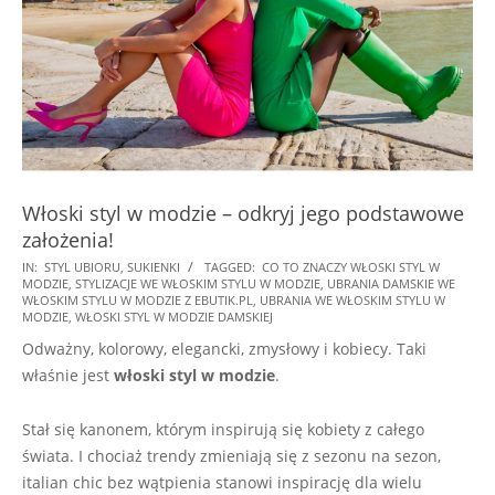
Włoski styl w modzie – odkryj jego podstawowe
założenia!
2022-
IN:
STYL UBIORU
,
SUKIENKI
TAGGED:
CO TO ZNACZY WŁOSKI STYL W
MODZIE
,
STYLIZACJE WE WŁOSKIM STYLU W MODZIE
,
UBRANIA DAMSKIE WE
02-
WŁOSKIM STYLU W MODZIE Z EBUTIK.PL
,
UBRANIA WE WŁOSKIM STYLU W
01
MODZIE
,
WŁOSKI STYL W MODZIE DAMSKIEJ
Odważny, kolorowy, elegancki, zmysłowy i kobiecy. Taki
właśnie jest
włoski styl w modzie
.
Stał się kanonem, którym inspirują się kobiety z całego
świata. I chociaż trendy zmieniają się z sezonu na sezon,
italian chic bez wątpienia stanowi inspirację dla wielu