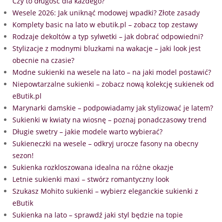
Czy to długość dla każdego?
Wesele 2026: Jak uniknąć modowej wpadki? Złote zasady
Komplety basic na lato w ebutik.pl – zobacz top zestawy
Rodzaje dekoltów a typ sylwetki – jak dobrać odpowiedni?
Stylizacje z modnymi bluzkami na wakacje – jaki look jest
obecnie na czasie?
Modne sukienki na wesele na lato – na jaki model postawić?
Niepowtarzalne sukienki – zobacz nową kolekcję sukienek od
eButik.pl
Marynarki damskie – podpowiadamy jak stylizować je latem?
Sukienki w kwiaty na wiosnę – poznaj ponadczasowy trend
Długie swetry – jakie modele warto wybierać?
Sukieneczki na wesele – odkryj urocze fasony na obecny
sezon!
Sukienka rozkloszowana idealna na różne okazje
Letnie sukienki maxi – stwórz romantyczny look
Szukasz Mohito sukienki – wybierz eleganckie sukienki z
eButik
Sukienka na lato – sprawdź jaki styl będzie na topie