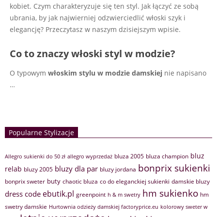
kobiet. Czym charakteryzuje się ten styl. Jak łączyć ze sobą
ubrania, by jak najwierniej odzwierciedlić włoski szyk i
elegancję? Przeczytasz w naszym dzisiejszym wpisie.
Co to znaczy włoski styl w modzie?
O typowym
włoskim stylu w modzie damskiej
nie napisano
…
Popularne Stylizacje
bluz
bluza 2005
bluza champion
Allegro sukienki do 50 zł
allegro wyprzedaż
bonprix sukienki
bluzy dla par
relab
bluzy 2005
bluzy jordana
buty
bonprix sweter
chaotic bluza
co do eleganckiej sukienki
damskie bluzy
hm sukienko
ebutik.pl
dress code
greenpoint
hm
h & m swetry
swetry damskie
Hurtownia odzieży damskiej factoryprice.eu
kolorowy sweter w