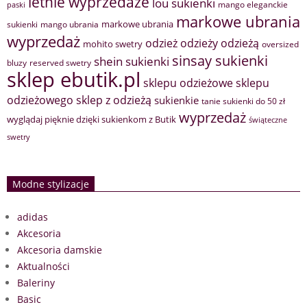
letnie wyprzedaże
lou sukienki
mango eleganckie
paski
markowe ubrania
markowe ubrania
sukienki
mango ubrania
wyprzedaż
odzież
odzieży
odzieżą
mohito swetry
oversized
sinsay sukienki
shein sukienki
bluzy
reserved swetry
sklep ebutik.pl
sklepu odzieżowe
sklepu
sklep z odzieżą
odzieżowego
sukienkie
tanie sukienki do 50 zł
wyprzedaż
wyglądaj pięknie dzięki sukienkom z Butik
świąteczne
swetry
Modne stylizacje
adidas
Akcesoria
Akcesoria damskie
Aktualności
Baleriny
Basic