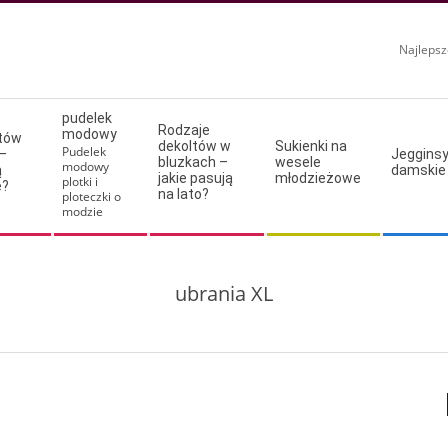
Najlepsz
pudelek
Rodzaje
modowy
ltów
dekoltów w
Sukienki na
Pudelek
–
Jeggins
bluzkach –
wesele
modowy
ą
damskie
jakie pasują
młodzieżowe
plotki i
e?
na lato?
ploteczki o
modzie
ubrania XL