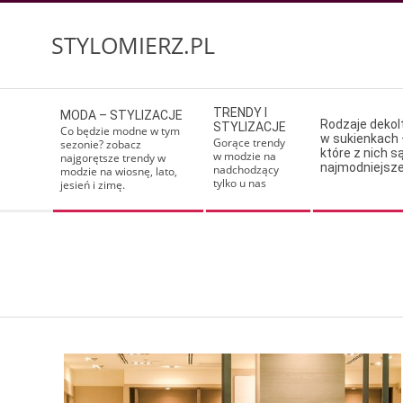
Skip
to
STYLOMIERZ.PL
content
Secondary
TRENDY I
MODA – STYLIZACJE
Navigation
Rodzaje deko
STYLIZACJE
Co będzie modne w tym
w sukienkach 
Menu
Gorące trendy
sezonie? zobacz
które z nich s
w modzie na
najgorętsze trendy w
najmodniejsz
nadchodzący
modzie na wiosnę, lato,
tylko u nas
jesień i zimę.