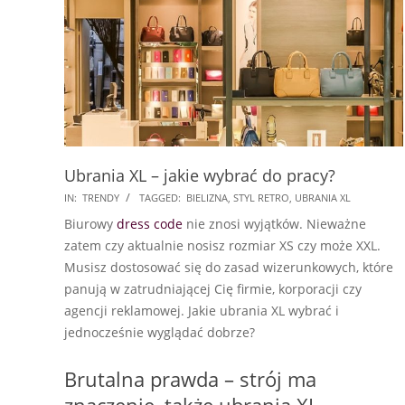
Ubrania XL – jakie wybrać do pracy?
2018-
IN:
TRENDY
TAGGED:
BIELIZNA
,
STYL RETRO
,
UBRANIA XL
01-
Biurowy
dress code
nie znosi wyjątków. Nieważne
08
zatem czy aktualnie nosisz rozmiar XS czy może XXL.
Musisz dostosować się do zasad wizerunkowych, które
panują w zatrudniającej Cię firmie, korporacji czy
agencji reklamowej. Jakie ubrania XL wybrać i
jednocześnie wyglądać dobrze?
Brutalna prawda – strój ma