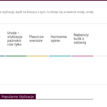
e stylizacje, bądź na bieżąco z tym, co dzieje się w świecie mody, urody
Uroda –
Najlepszy
y
stylizacja
Płaszcze
Hurtownia
butik z
paznokci
oversize
opinie
odzieżą
i nie tylko
Popularne Stylizacje