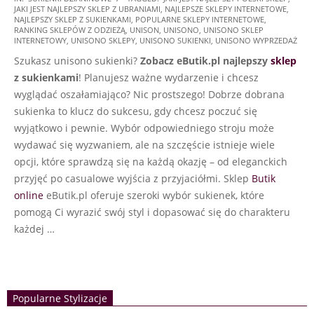
JAKI JEST NAJLEPSZY SKLEP Z UBRANIAMI
,
NAJLEPSZE SKLEPY INTERNETOWE
,
08-
NAJLEPSZY SKLEP Z SUKIENKAMI
,
POPULARNE SKLEPY INTERNETOWE
,
20
RANKING SKLEPÓW Z ODZIEŻĄ
,
UNISON
,
UNISONO
,
UNISONO SKLEP
INTERNETOWY
,
UNISONO SKLEPY
,
UNISONO SUKIENKI
,
UNISONO WYPRZEDAŻ
Szukasz unisono sukienki?
Zobacz eButik.pl najlepszy
sklep
z sukienkami
! Planujesz ważne wydarzenie i chcesz
wyglądać oszałamiająco? Nic prostszego! Dobrze dobrana
sukienka to klucz do sukcesu, gdy chcesz poczuć się
wyjątkowo i pewnie. Wybór odpowiedniego stroju może
wydawać się wyzwaniem, ale na szczęście istnieje wiele
opcji, które sprawdzą się na każdą okazję – od eleganckich
przyjęć po casualowe wyjścia z przyjaciółmi. Sklep
Butik
online
eButik.pl oferuje szeroki wybór sukienek, które
pomogą Ci wyrazić swój styl i dopasować się do charakteru
każdej …
Popularne Stylizacje