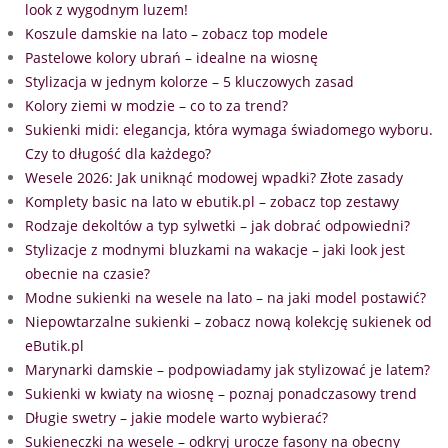
look z wygodnym luzem!
Koszule damskie na lato – zobacz top modele
Pastelowe kolory ubrań – idealne na wiosnę
Stylizacja w jednym kolorze – 5 kluczowych zasad
Kolory ziemi w modzie – co to za trend?
Sukienki midi: elegancja, która wymaga świadomego wyboru.
Czy to długość dla każdego?
Wesele 2026: Jak uniknąć modowej wpadki? Złote zasady
Komplety basic na lato w ebutik.pl – zobacz top zestawy
Rodzaje dekoltów a typ sylwetki – jak dobrać odpowiedni?
Stylizacje z modnymi bluzkami na wakacje – jaki look jest
obecnie na czasie?
Modne sukienki na wesele na lato – na jaki model postawić?
Niepowtarzalne sukienki – zobacz nową kolekcję sukienek od
eButik.pl
Marynarki damskie – podpowiadamy jak stylizować je latem?
Sukienki w kwiaty na wiosnę – poznaj ponadczasowy trend
Długie swetry – jakie modele warto wybierać?
Sukieneczki na wesele – odkryj urocze fasony na obecny