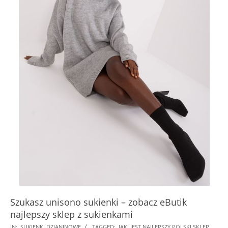
Szukasz unisono sukienki – zobacz eButik
najlepszy sklep z sukienkami
2025-
IN:
SUKIENKI DZIANINOWE
TAGGED:
JAKI JEST NAJLEPSZY POLSKI SKLEP
,