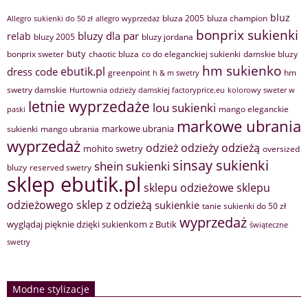
bluz
bluza 2005
bluza champion
Allegro sukienki do 50 zł
allegro wyprzedaż
bonprix sukienki
bluzy dla par
relab
bluzy 2005
bluzy jordana
buty
bonprix sweter
chaotic bluza
co do eleganckiej sukienki
damskie bluzy
hm sukienko
ebutik.pl
dress code
greenpoint
hm
h & m swetry
swetry damskie
Hurtownia odzieży damskiej factoryprice.eu
kolorowy sweter w
letnie wyprzedaże
lou sukienki
mango eleganckie
paski
markowe ubrania
markowe ubrania
sukienki
mango ubrania
wyprzedaż
odzież
odzieży
odzieżą
mohito swetry
oversized
sinsay sukienki
shein sukienki
bluzy
reserved swetry
sklep ebutik.pl
sklepu odzieżowe
sklepu
sklep z odzieżą
odzieżowego
sukienkie
tanie sukienki do 50 zł
wyprzedaż
wyglądaj pięknie dzięki sukienkom z Butik
świąteczne
swetry
Modne stylizacje