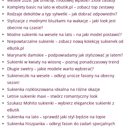
Wesele 2026: Jak uniknąć modowej wpadki? Złote zasady
Komplety basic na lato w ebutik.pl – zobacz top zestawy
Rodzaje dekoltów a typ sylwetki – jak dobrać odpowiedni?
Stylizacje z modnymi bluzkami na wakacje – jaki look jest
obecnie na czasie?
Modne sukienki na wesele na lato – na jaki model postawić?
Niepowtarzalne sukienki – zobacz nową kolekcję sukienek od
eButik.pl
Marynarki damskie – podpowiadamy jak stylizować je latem?
Sukienki w kwiaty na wiosnę – poznaj ponadczasowy trend
Długie swetry – jakie modele warto wybierać?
Sukieneczki na wesele – odkryj urocze fasony na obecny
sezon!
Sukienka rozkloszowana idealna na różne okazje
Letnie sukienki maxi – stwórz romantyczny look
Szukasz Mohito sukienki – wybierz eleganckie sukienki z
eButik
Sukienka na lato – sprawdź jaki styl będzie na topie
Sukienka hiszpanka – odkryj fason do zadań specjalnych