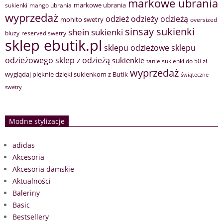
markowe ubrania
markowe ubrania
sukienki
mango ubrania
wyprzedaż
odzież
odzieży
odzieżą
mohito swetry
oversized
sinsay sukienki
shein sukienki
bluzy
reserved swetry
sklep ebutik.pl
sklepu odzieżowe
sklepu
sklep z odzieżą
odzieżowego
sukienkie
tanie sukienki do 50 zł
wyprzedaż
wyglądaj pięknie dzięki sukienkom z Butik
świąteczne
swetry
Modne stylizacje
adidas
Akcesoria
Akcesoria damskie
Aktualności
Baleriny
Basic
Bestsellery