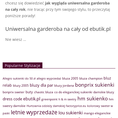
chcesz się dowiedzieć
jak wygląda uniwersalna garderoba
na cały rok
, nie tracąc przy tym swojego stylu, to przeczytaj
poniższe porady!
Uniwersalna garderoba na cały od ebutik.pl
Nie wiesz …
Popularne Stylizacje
bluz
bluza 2005
bluza champion
Allegro sukienki do 50 zł
allegro wyprzedaż
bonprix sukienki
bluzy dla par
relab
bluzy 2005
bluzy jordana
buty
bonprix sweter
chaotic bluza
co do eleganckiej sukienki
damskie bluzy
hm sukienko
ebutik.pl
dress code
greenpoint
hm
h & m swetry
swetry damskie
Hurtownia odzieży damskiej factoryprice.eu
kolorowy sweter w
letnie wyprzedaże
lou sukienki
mango eleganckie
paski