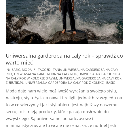
Uniwersalna garderoba na cały rok – sprawdź co
warto mieć
2022-
IN:
BASIC
,
MODA
TAGGED:
TANIA UNIWERSALNA GARDEROBA NA CAŁY
ROK
,
UNIWERSALNA GARDEROBA NA CAŁY ROK
,
UNIWERSALNA GARDEROBA
08-
NA CAŁY ROK W KOLORZE BIAŁYM
,
UNIWERSALNA GARDEROBA NA CAŁY ROK
19
Z EBUTIK.PL
,
UNIWERSALNA GARDEROBA NA CAŁY ROK Z KOLEKCJI BASIC
Moda daje nam wiele możliwość wyrażania swojego stylu,
nastroju, stylu życia, a nawet i religii. Jednak bez względu na
to w co wierzymy i jaki styl ubioru jest najbliższy naszemu
sercu, to istnieją produkty, które pasują dosłownie do
wszystkiego. Są uniwersalne, ponadczasowe i
minimalistyczne, ale to wcale nie oznacza, że nudne! Jeśli