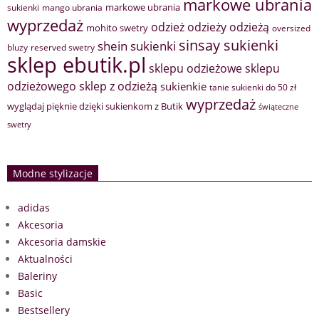
markowe ubrania
markowe ubrania
sukienki
mango ubrania
wyprzedaż
odzież
odzieży
odzieżą
mohito swetry
oversized
sinsay sukienki
shein sukienki
bluzy
reserved swetry
sklep ebutik.pl
sklepu odzieżowe
sklepu
sklep z odzieżą
odzieżowego
sukienkie
tanie sukienki do 50 zł
wyprzedaż
wyglądaj pięknie dzięki sukienkom z Butik
świąteczne
swetry
Modne stylizacje
adidas
Akcesoria
Akcesoria damskie
Aktualności
Baleriny
Basic
Bestsellery