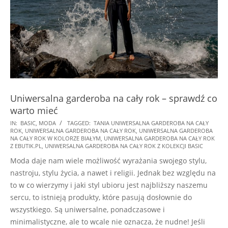
Uniwersalna garderoba na cały rok – sprawdź co
warto mieć
2022-
IN:
BASIC
,
MODA
TAGGED:
TANIA UNIWERSALNA GARDEROBA NA CAŁY
ROK
,
UNIWERSALNA GARDEROBA NA CAŁY ROK
,
UNIWERSALNA GARDEROBA
08-
NA CAŁY ROK W KOLORZE BIAŁYM
,
UNIWERSALNA GARDEROBA NA CAŁY ROK
19
Z EBUTIK.PL
,
UNIWERSALNA GARDEROBA NA CAŁY ROK Z KOLEKCJI BASIC
Moda daje nam wiele możliwość wyrażania swojego stylu,
nastroju, stylu życia, a nawet i religii. Jednak bez względu na
to w co wierzymy i jaki styl ubioru jest najbliższy naszemu
sercu, to istnieją produkty, które pasują dosłownie do
wszystkiego. Są uniwersalne, ponadczasowe i
minimalistyczne, ale to wcale nie oznacza, że nudne! Jeśli