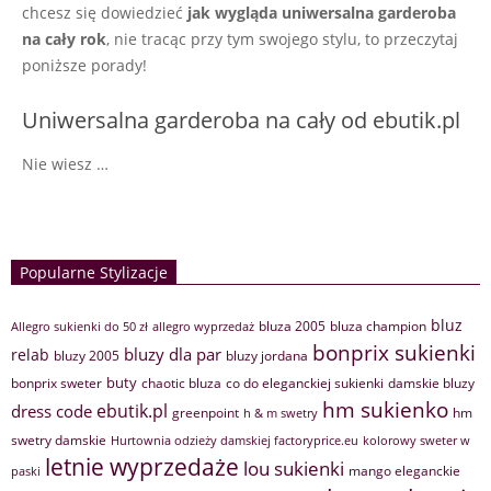
chcesz się dowiedzieć
jak wygląda uniwersalna garderoba
na cały rok
, nie tracąc przy tym swojego stylu, to przeczytaj
poniższe porady!
Uniwersalna garderoba na cały od ebutik.pl
Nie wiesz …
Popularne Stylizacje
bluz
bluza 2005
bluza champion
Allegro sukienki do 50 zł
allegro wyprzedaż
bonprix sukienki
bluzy dla par
relab
bluzy 2005
bluzy jordana
buty
bonprix sweter
chaotic bluza
co do eleganckiej sukienki
damskie bluzy
hm sukienko
ebutik.pl
dress code
greenpoint
hm
h & m swetry
swetry damskie
Hurtownia odzieży damskiej factoryprice.eu
kolorowy sweter w
letnie wyprzedaże
lou sukienki
mango eleganckie
paski