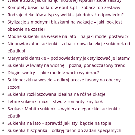
Wesele 2026: Jak uniknąć modowej wpadki? Złote zasady
Komplety basic na lato w ebutik.pl – zobacz top zestawy
Rodzaje dekoltów a typ sylwetki – jak dobrać odpowiedni?
Stylizacje z modnymi bluzkami na wakacje – jaki look jest
obecnie na czasie?
Modne sukienki na wesele na lato – na jaki model postawić?
Niepowtarzalne sukienki – zobacz nową kolekcję sukienek od
eButik.pl
Marynarki damskie – podpowiadamy jak stylizować je latem?
Sukienki w kwiaty na wiosnę – poznaj ponadczasowy trend
Długie swetry – jakie modele warto wybierać?
Sukieneczki na wesele – odkryj urocze fasony na obecny
sezon!
Sukienka rozkloszowana idealna na różne okazje
Letnie sukienki maxi – stwórz romantyczny look
Szukasz Mohito sukienki – wybierz eleganckie sukienki z
eButik
Sukienka na lato – sprawdź jaki styl będzie na topie
Sukienka hiszpanka – odkryj fason do zadań specjalnych