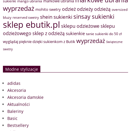
markowe ubrania
sukienki
mango ubrania
wyprzedaż
odzież
odzieży
odzieżą
mohito swetry
oversized
sinsay sukienki
shein sukienki
bluzy
reserved swetry
sklep ebutik.pl
sklepu odzieżowe
sklepu
sklep z odzieżą
odzieżowego
sukienkie
tanie sukienki do 50 zł
wyprzedaż
wyglądaj pięknie dzięki sukienkom z Butik
świąteczne
swetry
Modne stylizacje
adidas
Akcesoria
Akcesoria damskie
Aktualności
Baleriny
Basic
Bestsellery