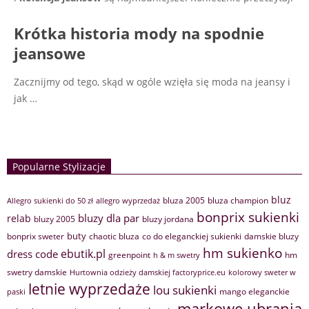
Krótka historia mody na spodnie
jeansowe
Zacznijmy od tego, skąd w ogóle wzięła się moda na jeansy i
jak
…
Popularne Stylizacje
bluz
bluza 2005
bluza champion
Allegro sukienki do 50 zł
allegro wyprzedaż
bonprix sukienki
bluzy dla par
relab
bluzy 2005
bluzy jordana
buty
bonprix sweter
chaotic bluza
co do eleganckiej sukienki
damskie bluzy
hm sukienko
ebutik.pl
dress code
greenpoint
hm
h & m swetry
swetry damskie
Hurtownia odzieży damskiej factoryprice.eu
kolorowy sweter w
letnie wyprzedaże
lou sukienki
mango eleganckie
paski
markowe ubrania