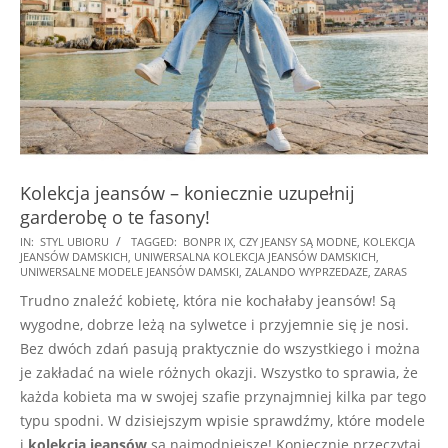
Kolekcja jeansów – koniecznie uzupełnij
garderobę o te fasony!
2025-
IN:
STYL UBIORU
TAGGED:
BONPR IX
,
CZY JEANSY SĄ MODNE
,
KOLEKCJA
JEANSÓW DAMSKICH
,
UNIWERSALNA KOLEKCJA JEANSÓW DAMSKICH
,
06-
UNIWERSALNE MODELE JEANSÓW DAMSKI
,
ZALANDO WYPRZEDAZE
,
ZARAS
10
Trudno znaleźć kobietę, która nie kochałaby jeansów! Są
wygodne, dobrze leżą na sylwetce i przyjemnie się je nosi.
Bez dwóch zdań pasują praktycznie do wszystkiego i można
je zakładać na wiele różnych okazji. Wszystko to sprawia, że
każda kobieta ma w swojej szafie przynajmniej kilka par tego
typu spodni. W dzisiejszym wpisie sprawdźmy, które modele
i
kolekcja jeansów
są najmodniejsze! Koniecznie przeczytaj.