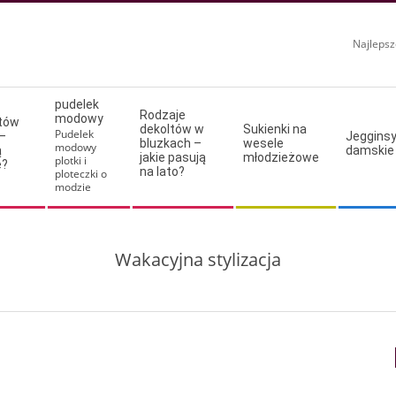
Najlepsz
pudelek
Rodzaje
modowy
ltów
dekoltów w
Sukienki na
Pudelek
–
Jeggins
bluzkach –
wesele
modowy
ą
damskie
jakie pasują
młodzieżowe
plotki i
e?
na lato?
ploteczki o
modzie
Wakacyjna stylizacja