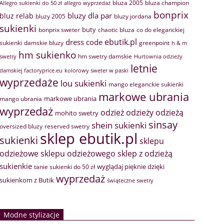
bluza 2005
bluza champion
Allegro sukienki do 50 zł
allegro wyprzedaż
bonprix
bluzy dla par
bluz relab
bluzy 2005
bluzy jordana
sukienki
buty
bonprix sweter
chaotic bluza
co do eleganckiej
ebutik.pl
dress code
sukienki
greenpoint
damskie bluzy
h & m
hm sukienko
hm swetry damskie
swetry
Hurtownia odzieży
letnie
damskiej factoryprice.eu
kolorowy sweter w paski
wyprzedaże
lou sukienki
mango eleganckie sukienki
markowe ubrania
markowe ubrania
mango ubrania
wyprzedaż
odzież
odzieży
odzieżą
mohito swetry
sinsay
shein sukienki
oversized bluzy
reserved swetry
sklep ebutik.pl
sukienki
sklepu
sklep z odzieżą
odzieżowe
sklepu odzieżowego
sukienkie
wyglądaj pięknie dzięki
tanie sukienki do 50 zł
wyprzedaż
sukienkom z Butik
świąteczne swetry
Modne stylizacje