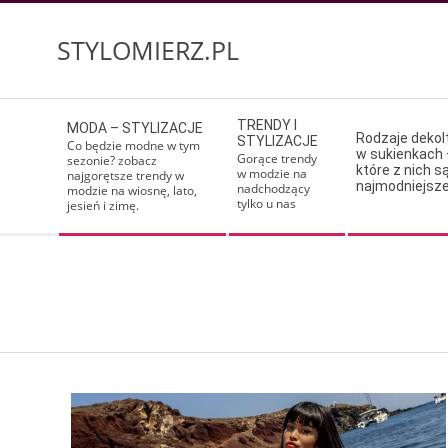
Skip
to
STYLOMIERZ.PL
content
Secondary
TRENDY I
MODA – STYLIZACJE
Navigation
Rodzaje deko
STYLIZACJE
Co będzie modne w tym
w sukienkach 
Menu
Gorące trendy
sezonie? zobacz
które z nich s
w modzie na
najgorętsze trendy w
najmodniejsz
nadchodzący
modzie na wiosnę, lato,
tylko u nas
jesień i zimę.