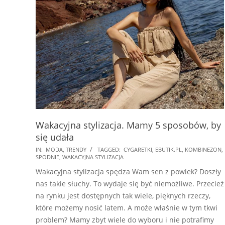
Wakacyjna stylizacja. Mamy 5 sposobów, by
się udała
2018-
IN:
MODA
,
TRENDY
TAGGED:
CYGARETKI
,
EBUTIK.PL
,
KOMBINEZON
,
SPODNIE
,
WAKACYJNA STYLIZACJA
07-
Wakacyjna stylizacja spędza Wam sen z powiek? Doszły
31
nas takie słuchy. To wydaje się być niemożliwe. Przecież
na rynku jest dostępnych tak wiele, pięknych rzeczy,
które możemy nosić latem. A może właśnie w tym tkwi
problem? Mamy zbyt wiele do wyboru i nie potrafimy