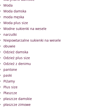
Moda
Moda damska
moda męska
Moda plus size
Modne sukienki na wesele
narzutki
Niepowtarzalne sukienki na wesele
obuwie
Odzież damska
Odzież plus size
Odzież z denimu
pantone
paski
Piżamy
Plus size
Płaszcze
płaszcze damskie
płaszcze zimowe