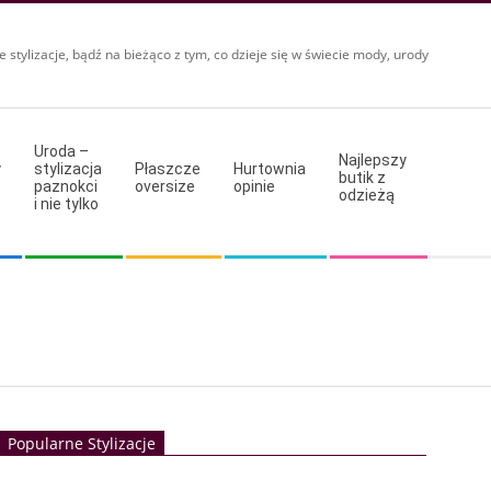
e stylizacje, bądź na bieżąco z tym, co dzieje się w świecie mody, urody
Uroda –
Najlepszy
y
stylizacja
Płaszcze
Hurtownia
butik z
paznokci
oversize
opinie
odzieżą
i nie tylko
Popularne Stylizacje