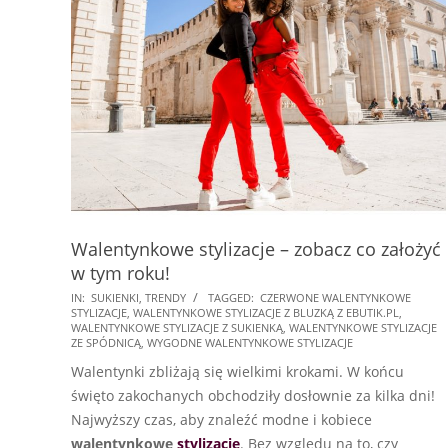
Walentynkowe stylizacje – zobacz co założyć
w tym roku!
2022-
IN:
SUKIENKI
,
TRENDY
TAGGED:
CZERWONE WALENTYNKOWE
STYLIZACJE
,
WALENTYNKOWE STYLIZACJE Z BLUZKĄ Z EBUTIK.PL
,
02-
WALENTYNKOWE STYLIZACJE Z SUKIENKĄ
,
WALENTYNKOWE STYLIZACJE
12
ZE SPÓDNICĄ
,
WYGODNE WALENTYNKOWE STYLIZACJE
Walentynki zbliżają się wielkimi krokami. W końcu
święto zakochanych obchodziły dosłownie za kilka dni!
Najwyższy czas, aby znaleźć modne i kobiece
walentynkowe
stylizacje
. Bez względu na to, czy