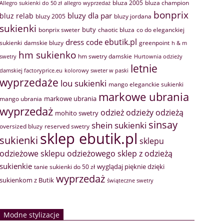
bluza 2005
bluza champion
Allegro sukienki do 50 zł
allegro wyprzedaż
bonprix
bluzy dla par
bluz relab
bluzy 2005
bluzy jordana
sukienki
buty
bonprix sweter
chaotic bluza
co do eleganckiej
ebutik.pl
dress code
sukienki
greenpoint
damskie bluzy
h & m
hm sukienko
hm swetry damskie
swetry
Hurtownia odzieży
letnie
damskiej factoryprice.eu
kolorowy sweter w paski
wyprzedaże
lou sukienki
mango eleganckie sukienki
markowe ubrania
markowe ubrania
mango ubrania
wyprzedaż
odzież
odzieży
odzieżą
mohito swetry
sinsay
shein sukienki
oversized bluzy
reserved swetry
sklep ebutik.pl
sukienki
sklepu
sklep z odzieżą
odzieżowe
sklepu odzieżowego
sukienkie
wyglądaj pięknie dzięki
tanie sukienki do 50 zł
wyprzedaż
sukienkom z Butik
świąteczne swetry
Modne stylizacje