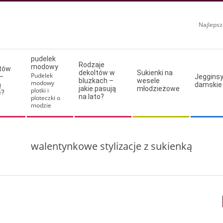
Najlepsz
pudelek
Rodzaje
modowy
ltów
dekoltów w
Sukienki na
Pudelek
–
Jeggins
bluzkach –
wesele
modowy
ą
damskie
jakie pasują
młodzieżowe
plotki i
e?
na lato?
ploteczki o
modzie
walentynkowe stylizacje z sukienką