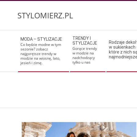
Skip
to
STYLOMIERZ.PL
content
Secondary
TRENDY I
MODA – STYLIZACJE
Navigation
Rodzaje deko
STYLIZACJE
Co będzie modne w tym
w sukienkach 
Menu
Gorące trendy
sezonie? zobacz
które z nich s
w modzie na
najgorętsze trendy w
najmodniejsz
nadchodzący
modzie na wiosnę, lato,
tylko u nas
jesień i zimę.