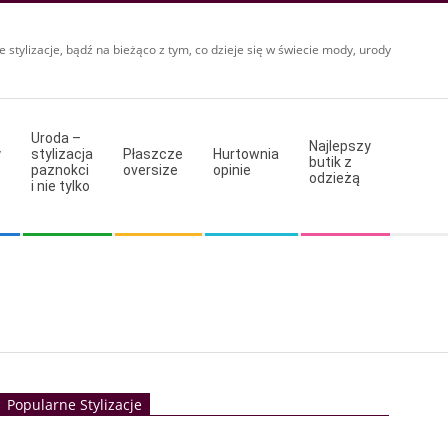
e stylizacje, bądź na bieżąco z tym, co dzieje się w świecie mody, urody
Uroda –
Najlepszy
y
stylizacja
Płaszcze
Hurtownia
butik z
paznokci
oversize
opinie
odzieżą
i nie tylko
Popularne Stylizacje