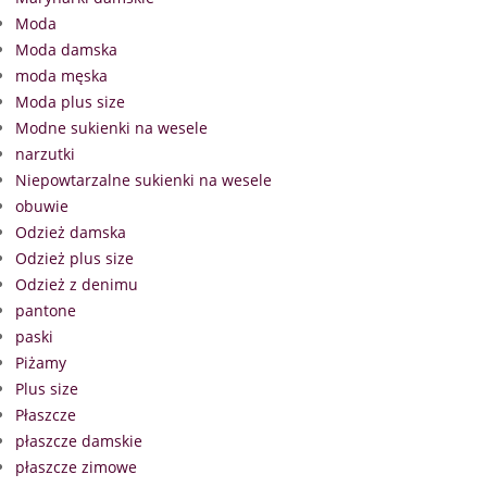
Moda
Moda damska
moda męska
Moda plus size
Modne sukienki na wesele
narzutki
Niepowtarzalne sukienki na wesele
obuwie
Odzież damska
Odzież plus size
Odzież z denimu
pantone
paski
Piżamy
Plus size
Płaszcze
płaszcze damskie
płaszcze zimowe