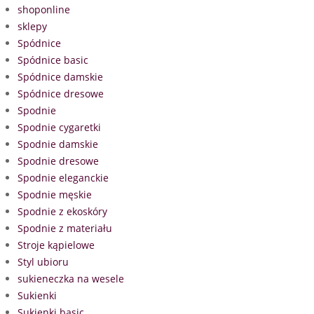
shoponline
sklepy
Spódnice
Spódnice basic
Spódnice damskie
Spódnice dresowe
Spodnie
Spodnie cygaretki
Spodnie damskie
Spodnie dresowe
Spodnie eleganckie
Spodnie męskie
Spodnie z ekoskóry
Spodnie z materiału
Stroje kąpielowe
Styl ubioru
sukieneczka na wesele
Sukienki
Sukienki basic