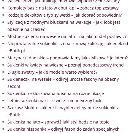
Wesele 2026: Jak uniknąć modowej wpadki? Złote zasady
Komplety basic na lato w ebutik.pl – zobacz top zestawy
Rodzaje dekoltów a typ sylwetki – jak dobrać odpowiedni?
Stylizacje z modnymi bluzkami na wakacje – jaki look jest
obecnie na czasie?
Modne sukienki na wesele na lato – na jaki model postawić?
Niepowtarzalne sukienki – zobacz nową kolekcję sukienek od
eButik.pl
Marynarki damskie – podpowiadamy jak stylizować je latem?
Sukienki w kwiaty na wiosnę – poznaj ponadczasowy trend
Długie swetry – jakie modele warto wybierać?
Sukieneczki na wesele – odkryj urocze fasony na obecny
sezon!
Sukienka rozkloszowana idealna na różne okazje
Letnie sukienki maxi – stwórz romantyczny look
Szukasz Mohito sukienki – wybierz eleganckie sukienki z
eButik
Sukienka na lato – sprawdź jaki styl będzie na topie
Sukienka hiszpanka – odkryj fason do zadań specjalnych