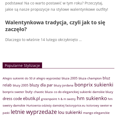
podstawa! Na co warto postawić w tym roku? Przeczytaj,
jakie są nasze propozycje na stylowe walentynkowe outfity!
Walentynkowa tradycja, czyli jak to się
zaczęło?
Dlaczego to właśnie 14 lutego okrzyknięto
…
Popularne Stylizacje
bluz
bluza 2005
bluza champion
Allegro sukienki do 50 zł
allegro wyprzedaż
bonprix sukienki
bluzy dla par
relab
bluzy 2005
bluzy jordana
buty
bonprix sweter
chaotic bluza
co do eleganckiej sukienki
damskie bluzy
hm sukienko
ebutik.pl
dress code
greenpoint
hm
h & m swetry
swetry damskie
Hurtownia odzieży damskiej factoryprice.eu
kolorowy sweter w
letnie wyprzedaże
lou sukienki
mango eleganckie
paski