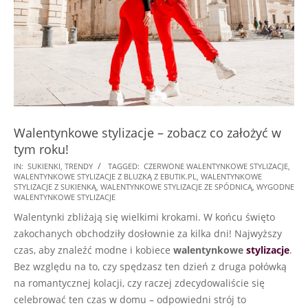
Walentynkowe stylizacje – zobacz co założyć w
tym roku!
2022-
IN:
SUKIENKI
,
TRENDY
TAGGED:
CZERWONE WALENTYNKOWE STYLIZACJE
,
WALENTYNKOWE STYLIZACJE Z BLUZKĄ Z EBUTIK.PL
,
WALENTYNKOWE
02-
STYLIZACJE Z SUKIENKĄ
,
WALENTYNKOWE STYLIZACJE ZE SPÓDNICĄ
,
WYGODNE
12
WALENTYNKOWE STYLIZACJE
Walentynki zbliżają się wielkimi krokami. W końcu święto
zakochanych obchodziły dosłownie za kilka dni! Najwyższy
czas, aby znaleźć modne i kobiece
walentynkowe
stylizacje
.
Bez względu na to, czy spędzasz ten dzień z druga połówką
na romantycznej kolacji, czy raczej zdecydowaliście się
celebrować ten czas w domu – odpowiedni strój to