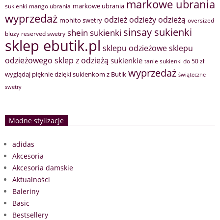
markowe ubrania
markowe ubrania
sukienki
mango ubrania
wyprzedaż
odzież
odzieży
odzieżą
mohito swetry
oversized
sinsay sukienki
shein sukienki
bluzy
reserved swetry
sklep ebutik.pl
sklepu odzieżowe
sklepu
sklep z odzieżą
odzieżowego
sukienkie
tanie sukienki do 50 zł
wyprzedaż
wyglądaj pięknie dzięki sukienkom z Butik
świąteczne
swetry
Modne stylizacje
adidas
Akcesoria
Akcesoria damskie
Aktualności
Baleriny
Basic
Bestsellery