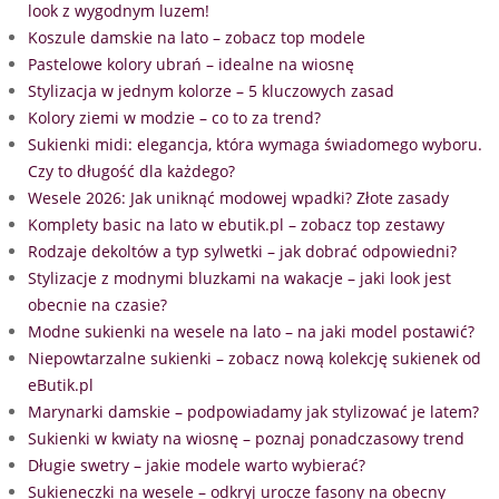
look z wygodnym luzem!
Koszule damskie na lato – zobacz top modele
Pastelowe kolory ubrań – idealne na wiosnę
Stylizacja w jednym kolorze – 5 kluczowych zasad
Kolory ziemi w modzie – co to za trend?
Sukienki midi: elegancja, która wymaga świadomego wyboru.
Czy to długość dla każdego?
Wesele 2026: Jak uniknąć modowej wpadki? Złote zasady
Komplety basic na lato w ebutik.pl – zobacz top zestawy
Rodzaje dekoltów a typ sylwetki – jak dobrać odpowiedni?
Stylizacje z modnymi bluzkami na wakacje – jaki look jest
obecnie na czasie?
Modne sukienki na wesele na lato – na jaki model postawić?
Niepowtarzalne sukienki – zobacz nową kolekcję sukienek od
eButik.pl
Marynarki damskie – podpowiadamy jak stylizować je latem?
Sukienki w kwiaty na wiosnę – poznaj ponadczasowy trend
Długie swetry – jakie modele warto wybierać?
Sukieneczki na wesele – odkryj urocze fasony na obecny