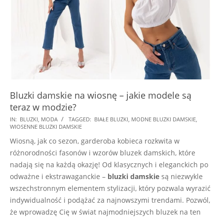
Bluzki damskie na wiosnę – jakie modele są
teraz w modzie?
2024-
IN:
BLUZKI
,
MODA
TAGGED:
BIAŁE BLUZKI
,
MODNE BLUZKI DAMSKIE
,
WIOSENNE BLUZKI DAMSKIE
04-
Wiosną, jak co sezon, garderoba kobieca rozkwita w
09
różnorodności fasonów i wzorów bluzek damskich, które
nadają się na każdą okazję! Od klasycznych i eleganckich po
odważne i ekstrawaganckie –
bluzki damskie
są niezwykle
wszechstronnym elementem stylizacji, który pozwala wyrazić
indywidualność i podążać za najnowszymi trendami. Pozwól,
że wprowadzę Cię w świat najmodniejszych bluzek na ten