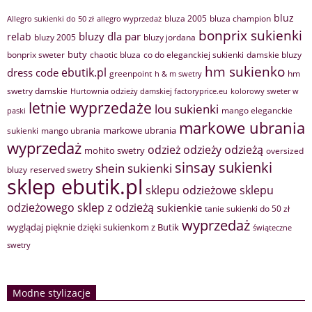
bluz
bluza 2005
bluza champion
Allegro sukienki do 50 zł
allegro wyprzedaż
bonprix sukienki
bluzy dla par
relab
bluzy 2005
bluzy jordana
buty
bonprix sweter
chaotic bluza
co do eleganckiej sukienki
damskie bluzy
hm sukienko
ebutik.pl
dress code
greenpoint
hm
h & m swetry
swetry damskie
Hurtownia odzieży damskiej factoryprice.eu
kolorowy sweter w
letnie wyprzedaże
lou sukienki
mango eleganckie
paski
markowe ubrania
markowe ubrania
sukienki
mango ubrania
wyprzedaż
odzież
odzieży
odzieżą
mohito swetry
oversized
sinsay sukienki
shein sukienki
bluzy
reserved swetry
sklep ebutik.pl
sklepu odzieżowe
sklepu
sklep z odzieżą
odzieżowego
sukienkie
tanie sukienki do 50 zł
wyprzedaż
wyglądaj pięknie dzięki sukienkom z Butik
świąteczne
swetry
Modne stylizacje