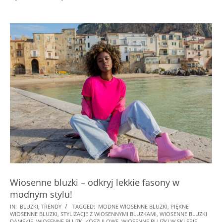
Wiosenne bluzki – odkryj lekkie fasony w
modnym stylu!
2022-
IN:
BLUZKI
,
TRENDY
TAGGED:
MODNE WIOSENNE BLUZKI
,
PIĘKNE
WIOSENNE BLUZKI
,
STYLIZACJE Z WIOSENNYMI BLUZKAMI
,
WIOSENNE BLUZKI
02-
DAMSKIE
,
WIOSENNE BLUZKI KOSZULOWE
,
WIOSENNE BLUZKI W SKLEPIE