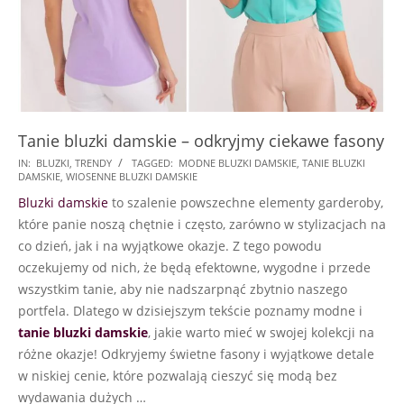
Tanie bluzki damskie – odkryjmy ciekawe fasony
2024-
IN:
BLUZKI
,
TRENDY
TAGGED:
MODNE BLUZKI DAMSKIE
,
TANIE BLUZKI
DAMSKIE
,
WIOSENNE BLUZKI DAMSKIE
02-
Bluzki damskie
to szalenie powszechne elementy garderoby,
16
które panie noszą chętnie i często, zarówno w stylizacjach na
co dzień, jak i na wyjątkowe okazje. Z tego powodu
oczekujemy od nich, że będą efektowne, wygodne i przede
wszystkim tanie, aby nie nadszarpnąć zbytnio naszego
portfela. Dlatego w dzisiejszym tekście poznamy modne i
tanie bluzki damskie
, jakie warto mieć w swojej kolekcji na
różne okazje! Odkryjemy świetne fasony i wyjątkowe detale
w niskiej cenie, które pozwalają cieszyć się modą bez
wydawania dużych …