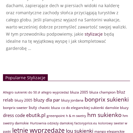
dachami, zapierające dech w piersiach widoki na kalderę
oraz romantyczne zachody słońca przyciągają turystów z
całego globu. Jeśli planujesz wyjazd na Santorini wakacje,
warto wcześniej dobrze przemyśleć zawartość swojej walizki.
W tym przewodniku podpowiemy, jakie
stylizacje
będą
idealne na tę wyjątkową wyspę i jak skompletować
garderobę …
Popularne Stylizacje
bluz
bluza 2005
bluza champion
Allegro sukienki do 50 zł
allegro wyprzedaż
bonprix sukienki
bluzy dla par
relab
bluzy 2005
bluzy jordana
buty
bonprix sweter
chaotic bluza
co do eleganckiej sukienki
damskie bluzy
hm sukienko
ebutik.pl
dress code
greenpoint
hm
h & m swetry
swetry damskie
Hurtownia odzieży damskiej factoryprice.eu
kolorowy sweter w
letnie wyprzedaże
lou sukienki
mango eleganckie
paski