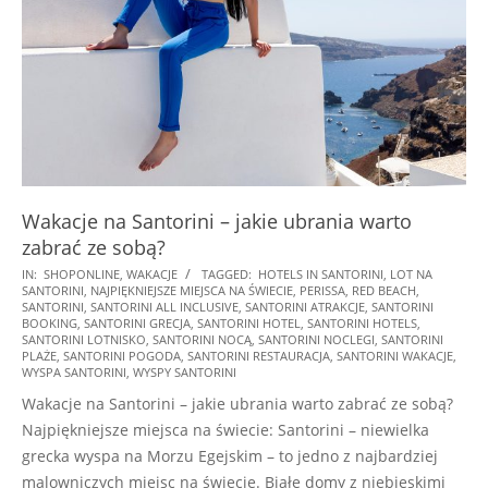
Wakacje na Santorini – jakie ubrania warto
zabrać ze sobą?
2026-
IN:
SHOPONLINE
,
WAKACJE
TAGGED:
HOTELS IN SANTORINI
,
LOT NA
SANTORINI
,
NAJPIĘKNIEJSZE MIEJSCA NA ŚWIECIE
,
PERISSA
,
RED BEACH
,
02-
SANTORINI
,
SANTORINI ALL INCLUSIVE
,
SANTORINI ATRAKCJE
,
SANTORINI
07
BOOKING
,
SANTORINI GRECJA
,
SANTORINI HOTEL
,
SANTORINI HOTELS
,
SANTORINI LOTNISKO
,
SANTORINI NOCĄ
,
SANTORINI NOCLEGI
,
SANTORINI
PLAŻE
,
SANTORINI POGODA
,
SANTORINI RESTAURACJA
,
SANTORINI WAKACJE
,
WYSPA SANTORINI
,
WYSPY SANTORINI
Wakacje na Santorini – jakie ubrania warto zabrać ze sobą?
Najpiękniejsze miejsca na świecie: Santorini – niewielka
grecka wyspa na Morzu Egejskim – to jedno z najbardziej
malowniczych miejsc na świecie. Białe domy z niebieskimi