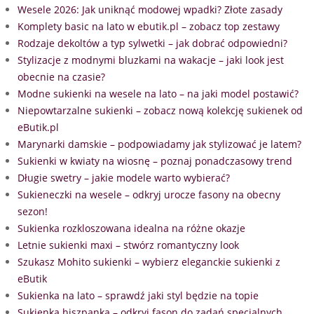
Wesele 2026: Jak uniknąć modowej wpadki? Złote zasady
Komplety basic na lato w ebutik.pl – zobacz top zestawy
Rodzaje dekoltów a typ sylwetki – jak dobrać odpowiedni?
Stylizacje z modnymi bluzkami na wakacje – jaki look jest
obecnie na czasie?
Modne sukienki na wesele na lato – na jaki model postawić?
Niepowtarzalne sukienki – zobacz nową kolekcję sukienek od
eButik.pl
Marynarki damskie – podpowiadamy jak stylizować je latem?
Sukienki w kwiaty na wiosnę – poznaj ponadczasowy trend
Długie swetry – jakie modele warto wybierać?
Sukieneczki na wesele – odkryj urocze fasony na obecny
sezon!
Sukienka rozkloszowana idealna na różne okazje
Letnie sukienki maxi – stwórz romantyczny look
Szukasz Mohito sukienki – wybierz eleganckie sukienki z
eButik
Sukienka na lato – sprawdź jaki styl będzie na topie
Sukienka hiszpanka – odkryj fason do zadań specjalnych