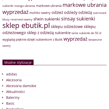
markowe ubrania
markowe ubrania
sukienki
mango ubrania
wyprzedaż
odzież
odzieży
odzieżą
mohito swetry
oversized
sinsay sukienki
shein sukienki
bluzy
reserved swetry
sklep ebutik.pl
sklepu odzieżowe
sklepu
sklep z odzieżą
odzieżowego
sukienkie
tanie sukienki do 50 zł
wyprzedaż
wyglądaj pięknie dzięki sukienkom z Butik
świąteczne
swetry
Modne stylizacje
adidas
Akcesoria
Akcesoria damskie
Aktualności
Baleriny
Basic